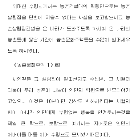
위대한
수령님께서
는 농촌건설대의 력량만으로는 농촌
살림집을 단번에 지을수 없다는 사실을 보고받으시고 농
촌살림집건설을 온 나라가 도와주도록 하시여 온 나라의
농촌들에 짧은 기간에 농촌문화주택들을 수많이 일떠세우
도록 하시였다.
《농촌문화주택 1》호!
사연깊은 그 살림집이 일떠선지도 수십년, 그 세월과
더불어 우리 농촌이 나날이 인민의 락원으로 변모되여가
고있으니 이것은 10년이면 강산도 변화시킨다는 세월의
힘이 아니라 인민에게 부럼없는 행복을 안겨주시는것을
제일 큰 락으로, 보람으로 여기시는 자애로운 인민의
어버이
를 대를 이어
수령
으로 모시였기때문이다.