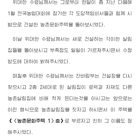
위대한
수령님께서
는 그로부터 한달이 좀 지난 다음해
1월 전국농업대회에 참가한 각 도당책임비서들과 함께 시
범으로 건설한 농촌문화주택을 돌아보시였다.
이날
위대한
수령님께서
는 새로 건설하는 각이한 살림
집들을 돌아보시고 부족점도 일일이 가르쳐주시면서 수정
방도에 대하여 밝혀주시였다.
며칠후
위대한
수령님께서
는 찬바람부는 건설장을 다시
찾으시고 2층 2세대로 된 살림집이 로력과 자재도 다른
농촌살림집에 비해 적게 든다는것을 아시고는 앞으로는
이런 형식으로 농촌살림집을 짓자고 하시면서 이 주택을
《〈농촌문화주택 1〉호》
로 부르자고 친히 그 이름도 정
해주시였다.