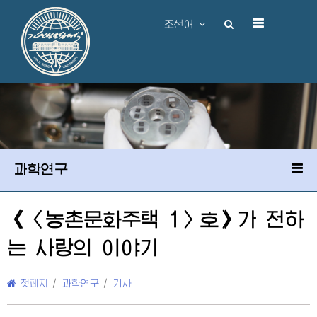
조선어
과학연구
《〈농촌문화주택 1〉호》가 전하
는 사랑의 이야기
첫페지
/
과학연구
/
기사