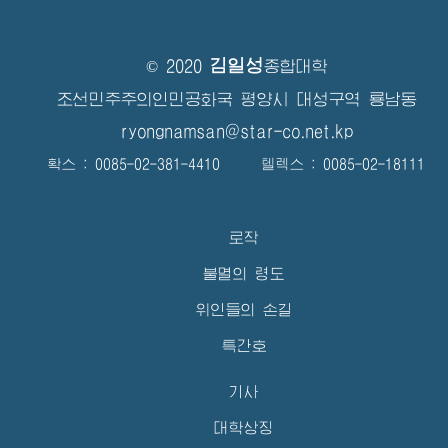
김일성
© 2020
종합대학
조선민주주의인민공화국 평양시 대성구역 룡남동
ryongnamsan@star-co.net.kp
확스 : 0085-02-381-4410 텔렉스 : 0085-02-18111
로작
불멸의 령도
위인들의 손길
특간호
기사
대학상징