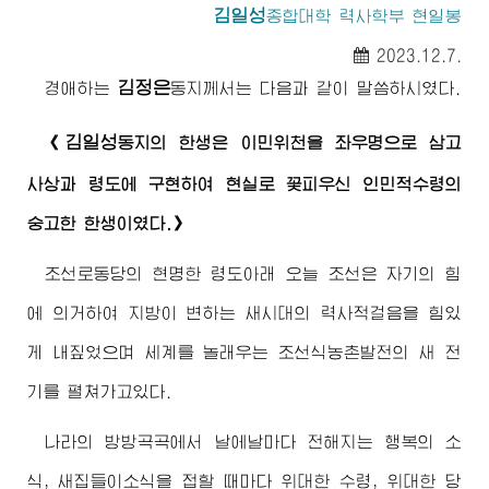
김일성
종합대학
력사학부 현일봉
2023.12.7.
김정은
경애하는
동지께서
는 다음과 같이 말씀하시였다.
김일성
《
동지
의 한생은 이민위천을 좌우명으로 삼고
사상과 령도에 구현하여 현실로 꽃피우신 인민적
수령
의
숭고한 한생이였다.》
조선로동당의 현명한 령도아래 오늘 조선은 자기의 힘
에 의거하여 지방이 변하는 새시대의 력사적걸음을 힘있
게 내짚었으며 세계를 놀래우는 조선식농촌발전의 새 전
기를 펼쳐가고있다.
나라의 방방곡곡에서 날에날마다 전해지는 행복의 소
식, 새집들이소식을 접할 때마다
위대한
수령
,
위대한
당