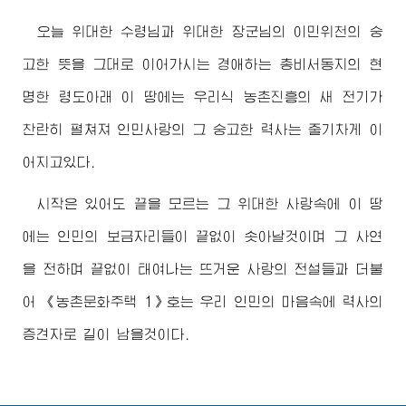
오늘
위대한
수령님
과
위대한
장군님
의 이민위천의 숭
고한 뜻을 그대로 이어가시는
경애하는
총비서동지
의 현
명한 령도아래 이 땅에는 우리식 농촌진흥의 새 전기가
찬란히 펼쳐져 인민사랑의 그 숭고한 력사는 줄기차게 이
어지고있다.
시작은 있어도 끝을 모르는 그
위대한
사랑속에 이 땅
에는 인민의 보금자리들이 끝없이 솟아날것이며 그 사연
을 전하며 끝없이 태여나는 뜨거운 사랑의 전설들과 더불
어 《농촌문화주택 1》호는 우리 인민의 마음속에 력사의
증견자로 길이 남을것이다.