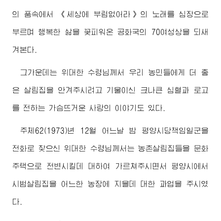
의 품속에서 《세상에 부럼없어라》의 노래를 심장으로
부르며 행복한 삶을 꽃피워온 공화국의 70여성상을 되새
겨본다.
그가운데는
위대한
수령님께서
우리 농민들에게 더 좋
은 살림집을 안겨주시려고 기울이신 크나큰 심혈과 로고
를 전하는 가슴뜨거운 사랑의 이야기도 있다.
주체62(1973)년 12월 어느날 밤 평양시당책임일군을
전화로 찾으신
위대한
수령님께서
는 농촌살림집들을 문화
주택으로 전변시킬데 대하여 가르쳐주시면서 평양시에서
시범살림집을 어느한 농장에 지을데 대한 과업을 주시였
다.