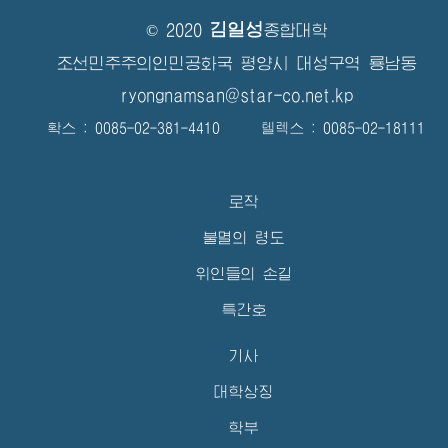
김일성
© 2020
종합대학
조선민주주의인민공화국 평양시 대성구역 룡남동
ryongnamsan@star-co.net.kp
확스 : 0085-02-381-4410 텔렉스 : 0085-02-18111
로작
불멸의 령도
위인들의 손길
특간호
기사
대학상징
학부