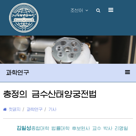
조선어
과학연구
충정의 금수산태양궁전법
첫페지
/
과학연구
/
기사
김일성
종합대학
법률대학 후보원사 교수 박사 리명일