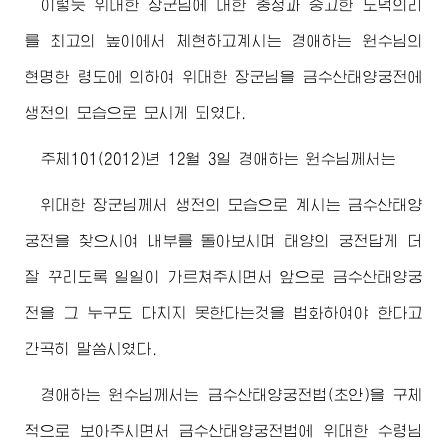
이렇듯
위대한
장군님
에 대한 충정과 숭고한 도덕의리
를 최고의 높이에서 체현하고계시는
경애하는
원수님
의
현명한 령도에 의하여
위대한
장군님
을 금수산태양궁전에
생전의 모습으로 모시게 되였다.
주체101(2012)년 12월 3일
경애하는
원수님
께서는
위대한
장군님
께서 생전의 모습으로 계시는 금수산태양
궁전을 찾으시여 내부를 돌아보시며 태양의 궁전답게 더
잘 꾸리도록 일일이 가르쳐주시면서 앞으로 금수산태양궁
전을 그 누구도 다치지 못한다는것을 법화하여야 한다고
간곡히 말씀시였다.
경애하는
원수님
께서는 금수산태양궁전법(초안)을 구체
적으로 보아주시면서 금수산태양궁전법에
위대한
수령님