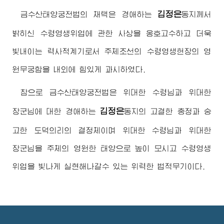
김정은
금수산태양궁전법의 채택은
경애하는
동지
께서
밝히신 수령영생위업에 관한 사상을 옹호고수하고 더욱
빛내이는 력사적계기로서 주체조선의 수령영생헌장의 영
원무궁함을 내외에 힘있게 과시하였다.
참으로 금수산태양궁전법은
위대한
수령님
과
위대한
김정은
장군님
에 대한
경애하는
동지
의 고결한 충정과 숭
고한 도덕의리의 결정체이며
위대한
수령님
과
위대한
장군님
을 주체의 영원한 태양으로 높이 모시고 수령영생
위업을 빛나게 실현해나갈수 있는 위력한 법적무기이다.