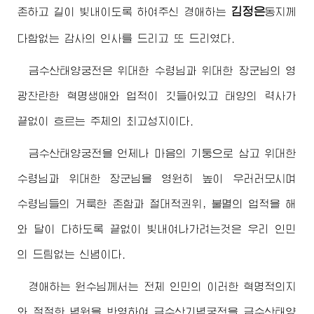
김정은
존하고 길이 빛내이도록 하여주신
경애하는
동지
께
다함없는 감사의 인사를 드리고 또 드리였다.
금수산태양궁전은
위대한
수령님
과
위대한
장군님
의 영
광찬란한 혁명생애와 업적이 깃들어있고 태양의 력사가
끝없이 흐르는 주체의 최고성지이다.
금수산태양궁전을 언제나 마음의 기둥으로 삼고
위대한
수령님
과
위대한
장군님
을 영원히 높이 우러러모시며
수령님
들의 거룩한 존함과 절대적권위, 불멸의 업적을 해
와 달이 다하도록 끝없이 빛내여나가려는것은 우리 인민
의 드팀없는 신념이다.
경애하는
원수님
께서는 전체 인민의 이러한 혁명적의지
와 절절한 념원을 반영하여 금수산기념궁전을 금수산태양