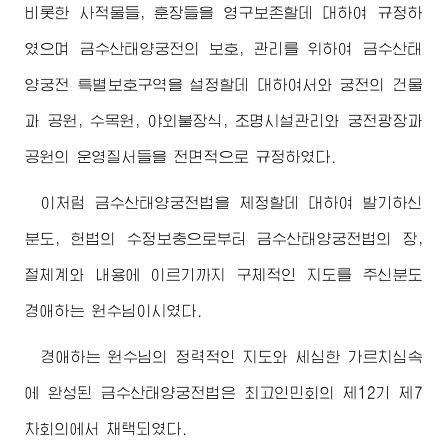
비롯한 사적물들, 훈장들을 영구보존할데 대하여 규정하
였으며 금수산태양궁전의 보호, 관리를 위하여 금수산태
양궁전 특별보호구역을 설정할데 대하여서와 궁전의 건물
과 공원, 수목원, 야외불장식, 조명시설관리와 궁전광장과
공원의 운영질서들을 전면적으로 규정하였다.
이처럼 금수산태양궁전법을 제정할데 대하여 발기하신
분도, 헌법의 수정보충으로부터 금수산태양궁전법의 장,
절체계와 내용에 이르기까지 구체적인 지도를 주신분도
경애하는
원수님
이시였다.
경애하는
원수님
의 정력적인 지도와 세심한 가르치심속
에 완성된 금수산태양궁전법은 최고인민회의 제12기 제7
차회의에서 채택되였다.