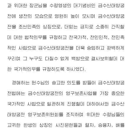
과
위대한
장군님
을 수령영생의 대기념비인 금수산태양궁
전에 생전의 모습으로 영원히 높이 모시며 금수산태양궁
전을 조선민족의 상징으로, 더없는 긍지로 소중히 간직할
데 대한 법적의무를 규정하고 전국가적, 전인민적, 전민족
적인 사업으로 금수산태양궁전을 더욱 숭엄하고 완벽하게
꾸리며 그 누구도 다칠수 없게 백방으로 결사보위할데 대
한 국가적의무를 규정하도록 하시였다.
경애하는
원수님
의 숭고한 의도를 받들어 금수산태양궁
전법에는 금수산태양궁전의 영구보존사업을 가장 중요한
국가적인 사업으로 일관하게 진행할데 대하여서와 금수산
태양궁전 영구보존위원회를 조직하며
위대한
수령님
들의
고귀한 한생의 상징인 사진문헌들과 렬차, 승용차, 배를