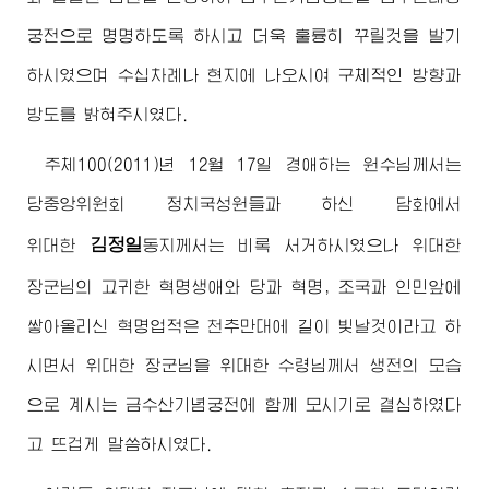
궁전으로 명명하도록 하시고 더욱 훌륭히 꾸릴것을 발기
하시였으며 수십차례나 현지에 나오시여 구체적인 방향과
방도를 밝혀주시였다.
주체100(2011)년 12월 17일
경애하는
원수님
께서는
당중앙위원회 정치국성원들과 하신 담화에서
김정일
위대한
동지
께서는 비록 서거하시였으나
위대한
장군님
의 고귀한 혁명생애와 당과 혁명, 조국과 인민앞에
쌓아올리신 혁명업적은 천추만대에 길이 빛날것이라고 하
시면서
위대한
장군님
을
위대한
수령님
께서 생전의 모습
으로 계시는 금수산기념궁전에 함께 모시기로 결심하였다
고 뜨겁게 말씀하시였다.