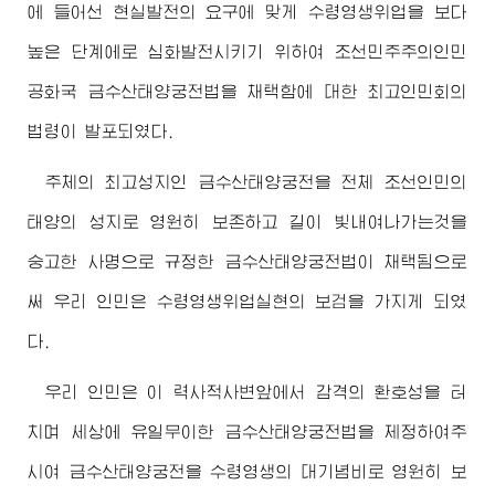
에 들어선 현실발전의 요구에 맞게 수령영생위업을 보다
높은 단계에로 심화발전시키기 위하여 조선민주주의인민
공화국 금수산태양궁전법을 채택함에 대한 최고인민회의
법령이 발포되였다.
주체의 최고성지인 금수산태양궁전을 전체 조선인민의
태양의 성지로 영원히 보존하고 길이 빛내여나가는것을
숭고한 사명으로 규정한 금수산태양궁전법이 채택됨으로
써 우리 인민은 수령영생위업실현의 보검을 가지게 되였
다.
우리 인민은 이 력사적사변앞에서 감격의 환호성을 터
치며 세상에 유일무이한 금수산태양궁전법을 제정하여주
시여 금수산태양궁전을 수령영생의 대기념비로 영원히 보