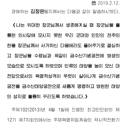
2019.2.12.
김정은
경애하는
동지
께서는 다음과 같이 말씀하시였다.
《나는
위대한
장군님
께서 생존해계실 때
장군님
을 훌
륭한 의사당에 모시지 못한 우리 군대와 인민의 천추의
한을
장군님
께서 서거하신 다음에라도 풀어주기로 결심하
고
장군님
을
수령님
과 꼭같이 금수산기념궁전에 영생의
모습으로 모시도록 하였으며 인류의 태양을 높이 모신 대
전당으로서의 혁명적성격이 뚜렷이 살아나게 금수산기념
궁전을 금수산태양궁전으로 새롭게 명명하고 영원한 태양
의 성지로 훌륭히 꾸리도록 하였습니다.》
주체102(2013)년 4월 1일에 진행된 최고인민회의 제
12기 제7차회의에서는 주체혁명위업계승의 력사적전환기