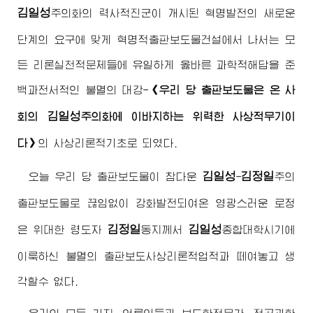
김일성
주의화
의 력사적진군이 개시된 혁명발전의 새로운
단계의 요구에 맞게 혁명적출판보도물건설에서 나서는 모
든 리론실천적문제들에 유일하게 옳바른 과학적해답을 준
백과전서적인 불멸의 대강-
《우리 당 출판보도물은 온 사
김일성
회의
주의화
에 이바지하는 위력한 사상적무기이
다》
의 사상리론적기초로 되였다.
김일성
김정일
오늘 우리 당 출판보도물이 참다운
-
주의
출판보도물로 끊임없이 강화발전되여온 영광스러운 로정
김정일
김일성
은
위대한
령도자
동지
께서
종합대학시기에
이룩하신 불멸의 출판보도사상리론적업적과 떼여놓고 생
각할수 없다.