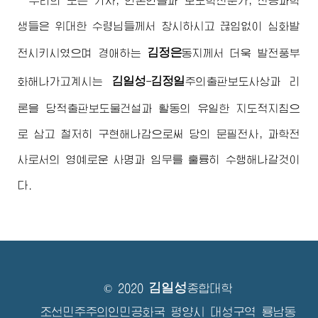
우리의 모든 기자, 언론인들과 보도학전문가, 전공과학
생들은
위대한
수령님
들께서 창시하시고 끊임없이 심화발
김정은
전시키시였으며
경애하는
동지
께서 더욱 발전풍부
김일성
김정일
화해나가고계시는
-
주의
출판보도사상과 리
론을 당적출판보도물건설과 활동의 유일한 지도적지침으
로 삼고 철저히 구현해나감으로써 당의 문필전사, 과학전
사로서의 영예로운 사명과 임무를 훌륭히 수행해나갈것이
다.
김일성
© 2020
종합대학
조선민주주의인민공화국 평양시 대성구역 룡남동