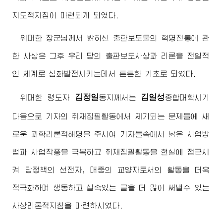
지도적지침이 마련되게 되였다.
위대한
장군님
께서 밝히신 출판보도물의 혁명전통에 관
한 사상은 그후 우리 당의 출판보도사상과 리론을 전일적
인 체계로 심화발전시키는데서 튼튼한 기초로 되였다.
김정일
김일성
위대한
령도자
동지
께서는
종합대학시기
다음으로 기자의 취재집필활동에서 제기되는 문제들에 새
로운 과학리론적해명을 주시여 기자들속에서 낡은 사업방
법과 사업작풍을 극복하고 취재집필활동을 현실에 접근시
켜 당정책의 선전자, 대중의 교양자로서의 활동을 더욱
적극화하며 생동하고 실속있는 글을 더 많이 써낼수 있는
사상리론적지침을 마련하시였다.