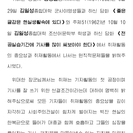
김일성
29일
종합대학
군사야영생들과 하신 담화
《좋은
글감은 현실생활속에 있다》
와 주체51(1962)년 10월 10
김일성
일
종합대학
조선어문학부 학생과 하신 담화
《전
공실습기간에 기사를 많이 써보아야 한다》
에서 취재활동
의 중요성과 취재활동에서 나서는 원칙적문제들을 밝혀주
시였다.
위대한
장군님
께서는 취재는 기자활동의 첫 공정이며
기사를 잘 쓰기 위한 선결조건이라는데 대하여 명백히 밝
혀주심으로써 모든 기자들이 취재활동의 중요성을 깊이
자각하고 사회주의건설이 힘차게 벌어지는 벅찬 현실의
한복판으로 들어가 대중과 함께 호흡하고 그들의 심장을