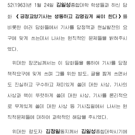
김일성
52(1963)년 1월 24일
종합대학 학생들과 하신 담
화
《긍정교양기사는 생동하고 감명깊게 써야 한다》
를
비롯한 여러 담화들에서 기사를 당정책과 현실발전의 요
구에 맞게 쓰는데서 나서는 원칙적인 문제들을 밝혀주시
였다.
위대한
장군님
께서는 이 담화들을 통하여 기사를 당정
책적요구에 맞게 쓰며 그를 위한 방도, 글을 짧게 쓰면서
도 진실하고 구수하고 재미있게 쓸데 대한 사상, 기사의
사상과 핵이 뚜렷하게 쓸데 대한 사상, 기사를 론리적으
로 무게있게 쓸데 대한 사상 등 기사집필에서 나서는 원
칙적문제들에 대하여 과학적인 해답을 주시였다.
김정일
김일성
위대한
령도자
동지
께서
종합대학
시기에