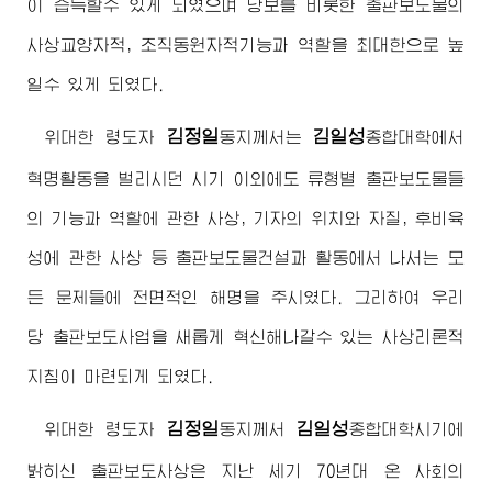
이 습득할수 있게 되였으며 당보를 비롯한 출판보도물의
사상교양자적, 조직동원자적기능과 역할을 최대한으로 높
일수 있게 되였다.
김정일
김일성
위대한
령도자
동지
께서는
종합대학에서
혁명활동을 벌리시던 시기 이외에도 류형별 출판보도물들
의 기능과 역할에 관한 사상, 기자의 위치와 자질, 후비육
성에 관한 사상 등 출판보도물건설과 활동에서 나서는 모
든 문제들에 전면적인 해명을 주시였다. 그리하여 우리
당 출판보도사업을 새롭게 혁신해나갈수 있는 사상리론적
지침이 마련되게 되였다.
김정일
김일성
위대한
령도자
동지
께서
종합대학
시기에
밝히신 출판보도사상은 지난 세기 70년대 온 사회의