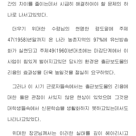
간의 차이를 줄이는데서 시급히 해결하여야 할 문제의 하
나로 나서고있었다.
더우기
위대한
수령님
의 현명한 령도밑에 주체
47(1958)년말까지 온 나라 농촌지역의 97%에 유선방송
화가 실현되고 주체49(1960)년대초에는 마감단계에서 이
사업이 힘있게 벌어지고있던 당시의 환경은 출판보도물의
리용의 효과성을 더욱 높일것을 절실히 요구하였다.
그러나 이 시기 근로자들속에서는 출판보도물의 리용에
대한 옳은 관점이 서있지 않은 현상이 있었으며 그것은
대학생들속에서 신문학습을 생활화하지 못하고있는데서도
나타나고있었다.
위대한
장군님
께서는 이러한 실태를 깊이 헤아리시고