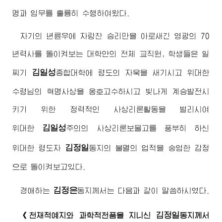
명과 임무를 훌륭히 수행하여왔다.
자기의 년륜우에 자랑찬 승리만을 아로새긴 영광의 70
년력사를 돌이켜보는 대학안의 전체 교직원, 학생들은 일
김일성
찌기
종합대학에 령도의 자욱을 새기시고
위대한
수령님
의 혁명사상을 옹호고수하시고 빛나게 계승발전시
키기 위한 정력적인 사상리론활동을 벌리시여
김일성
위대한
주의의 사상리론보물고를 풍부히 하신
김정일
위대한
령도자
동지
의 불멸의 업적을 숭엄한 감정
으로 돌이켜보고있다.
김정은
경애하는
동지
께서는 다음과 같이 말씀하시였다.
김정일
《천재적예지와 과학적천품을 지니신
동지
께서