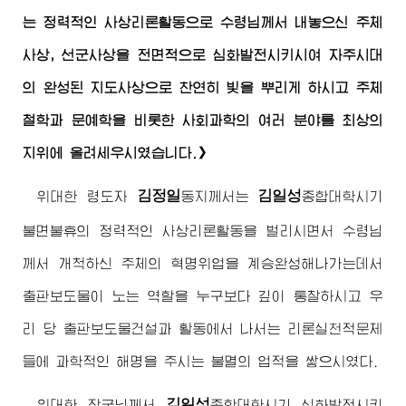
는 정력적인 사상리론활동으로
수령님
께서 내놓으신 주체
사상, 선군사상을 전면적으로 심화발전시키시여 자주시대
의 완성된 지도사상으로 찬연히 빛을 뿌리게 하시고 주체
철학과 문예학을 비롯한 사회과학의 여러 분야를 최상의
지위에 올려세우시였습니다.》
김정일
김일성
위대한
령도자
동지
께서는
종합대학시기
불면불휴의 정력적인 사상리론활동을 벌리시면서
수령님
께서 개척하신 주체의 혁명위업을 계승완성해나가는데서
출판보도물이 노는 역할을 누구보다 깊이 통찰하시고 우
리 당 출판보도물건설과 활동에서 나서는 리론실천적문제
들에 과학적인 해명을 주시는 불멸의 업적을 쌓으시였다.
김일성
위대한
장군님
께서
종합대학시기 심화발전시키