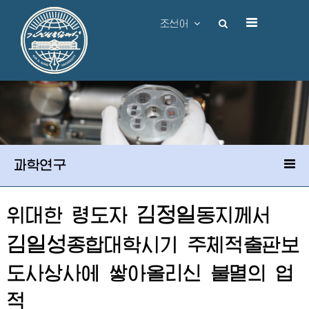
조선어
과학연구
김정일
위대한
령도자
동지
께서
김일성
종합대학시기 주체적출판보
도사상사에 쌓아올리신 불멸의 업
적