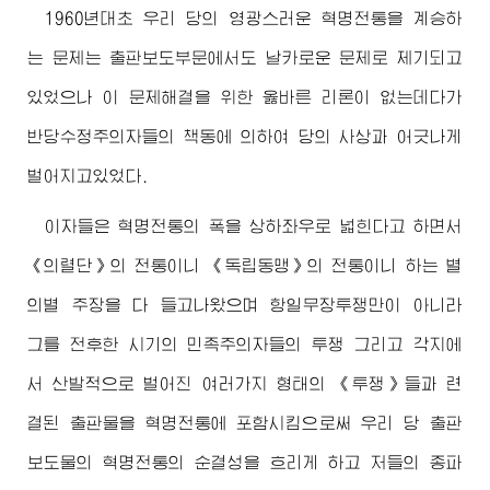
1960년대초 우리 당의 영광스러운 혁명전통을 계승하
는 문제는 출판보도부문에서도 날카로운 문제로 제기되고
있었으나 이 문제해결을 위한 옳바른 리론이 없는데다가
반당수정주의자들의 책동에 의하여 당의 사상과 어긋나게
벌어지고있었다.
이자들은 혁명전통의 폭을 상하좌우로 넓힌다고 하면서
《의렬단》의 전통이니 《독립동맹》의 전통이니 하는 별
의별 주장을 다 들고나왔으며 항일무장투쟁만이 아니라
그를 전후한 시기의 민족주의자들의 투쟁 그리고 각지에
서 산발적으로 벌어진 여러가지 형태의 《투쟁》들과 련
결된 출판물을 혁명전통에 포함시킴으로써 우리 당 출판
보도물의 혁명전통의 순결성을 흐리게 하고 저들의 종파