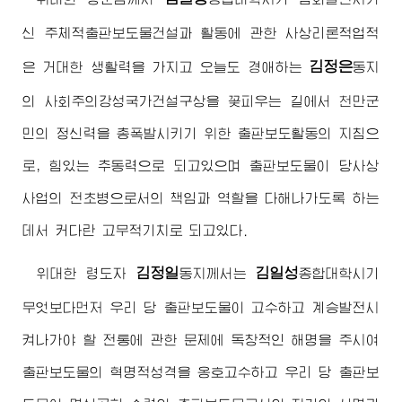
신 주체적출판보도물건설과 활동에 관한 사상리론적업적
김정은
은 거대한 생활력을 가지고 오늘도
경애하는
동지
의 사회주의강성국가건설구상을 꽃피우는 길에서 천만군
민의 정신력을 총폭발시키기 위한 출판보도활동의 지침으
로, 힘있는 추동력으로 되고있으며 출판보도물이 당사상
사업의 전초병으로서의 책임과 역할을 다해나가도록 하는
데서 커다란 고무적기치로 되고있다.
김정일
김일성
위대한
령도자
동지
께서는
종합대학시기
무엇보다먼저 우리 당 출판보도물이 고수하고 계승발전시
켜나가야 할 전통에 관한 문제에 독창적인 해명을 주시여
출판보도물의 혁명적성격을 옹호고수하고 우리 당 출판보