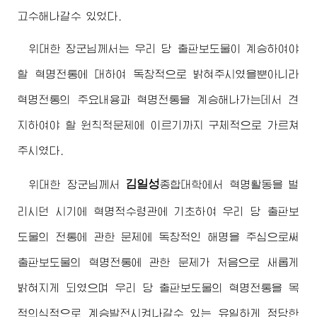
고수해나갈수 있었다.
위대한
장군님
께서는 우리 당 출판보도물이 계승하여야
할 혁명전통에 대하여 독창적으로 밝혀주시였을뿐아니라
혁명전통의 주요내용과 혁명전통을 계승해나가는데서 견
지하여야 할 원칙적문제에 이르기까지 구체적으로 가르쳐
주시였다.
김일성
위대한
장군님
께서
종합대학
에서 혁명활동을 벌
리시던 시기에 혁명적수령관에 기초하여 우리 당 출판보
도물의 전통에 관한 문제에 독창적인 해명을 주심으로써
출판보도물의 혁명전통에 관한 문제가 처음으로 새롭게
밝혀지게 되였으며 우리 당 출판보도물의 혁명전통을 목
적의식적으로 계승발전시켜나갈수 있는 유일하게 정당한