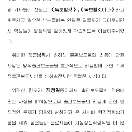
과 기사들에 친필로
《독보할것》,《독보할것이다》
라고
써주시고 필요한 부분들에는 연필로 밑줄까지 그어주시면
서 학생들이 당정책을 깊이있게 학습하도록 이끌어주시였
다.
위대한
장군님
께서 밝히신 출판보도물의 리용에 관한
사상은 당적출판보도물을 효과적으로 리용할데 대한 주체
적출판보도사상을 심화발전시킨 탁월한 사상이다.
김정일
위대한
령도자
동지
께서 출판보도물의 리용에
관한 사상을 밝히심으로써 출판보도물의 리용에 관한 원
칙적인 문제가 명확히 밝혀지고 온 사회에 혁명적학습기
풍을 세워 당원들과 근로자들이 사상정신적량식을 더 많