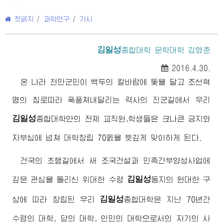
첫페지
/
과학연구
/
기사
김일성
종합대학 문학대학 김영춘
2016.4.30.
온 나라 천만군민이 백두의 칼바람에 돛을 달고 조선혁
명의 침로따라 폭풍쳐내달리는 력사의 진군길에서 우리
김일성
종합대학안의 전체 교직원,학생들은 크나큰 긍지와
자부심에 넘쳐 대학창립 70돐을 뜻깊게 맞이하게 된다.
건국의 초행길에서 새 조국건설과 민족간부양성사업에
김일성
깊은 관심을 돌리신
위대한
수령
동지
의 원대한 구
김일성
상에 따라 창립된 우리
종합대학은 지난 70년간
수령의 대학, 당의 대학, 인민의 대학으로서의 자기의 사