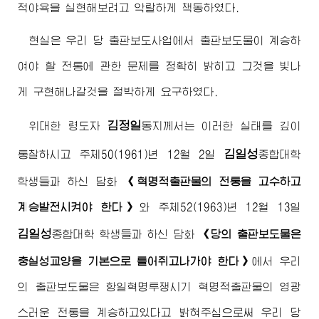
적야욕을 실현해보려고 악랄하게 책동하였다.
현실은 우리 당 출판보도사업에서 출판보도물이 계승하
여야 할 전통에 관한 문제를 정확히 밝히고 그것을 빛나
게 구현해나갈것을 절박하게 요구하였다.
김정일
위대한
령도자
동지
께서는 이러한 실태를 깊이
김일성
통찰하시고 주체50(1961)년 12월 2일
종합대학
학생들과 하신 담화
《혁명적출판물의 전통을 고수하고
계승발전시켜야 한다》
와 주체52(1963)년 12월 13일
김일성
종합대학 학생들과 하신 담화
《당의 출판보도물은
충실성교양을 기본으로 틀어쥐고나가야 한다》
에서 우리
의 출판보도물은 항일혁명투쟁시기 혁명적출판물의 영광
스러운 전통을 계승하고있다고 밝혀주심으로써 우리 당