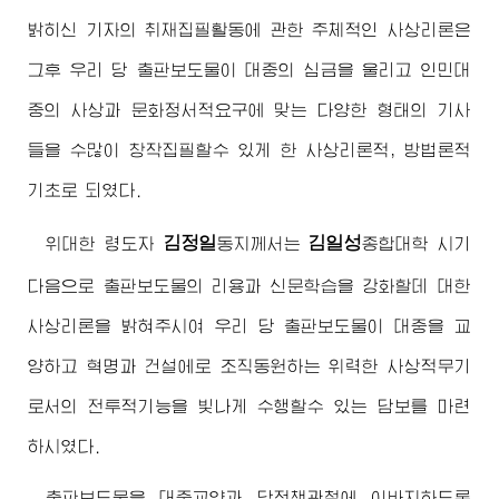
밝히신 기자의 취재집필활동에 관한 주체적인 사상리론은
그후 우리 당 출판보도물이 대중의 심금을 울리고 인민대
중의 사상과 문화정서적요구에 맞는 다양한 형태의 기사
들을 수많이 창작집필할수 있게 한 사상리론적, 방법론적
기초로 되였다.
김정일
김일성
위대한
령도자
동지
께서는
종합대학
시기
다음으로 출판보도물의 리용과 신문학습을 강화할데 대한
사상리론을 밝혀주시여 우리 당 출판보도물이 대중을 교
양하고 혁명과 건설에로 조직동원하는 위력한 사상적무기
로서의 전투적기능을 빛나게 수행할수 있는 담보를 마련
하시였다.
출판보도물을 대중교양과 당정책관철에 이바지하도록