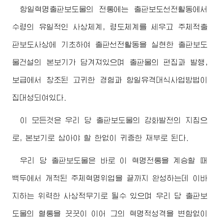
항일혁명출판보도물의 전통에는 출판보도선전활동에서
수령의 유일적인 사상체계, 령도체계를 세우고 주체적출
판보도사상에 기초하여 출판선전활동을 실현한 출판보도
물건설의 본보기가 담겨져있으며 출판물의 편집과 발행,
보급에서 창조된 고귀한 경험과 항일유격대식사업방법이
집대성되여있다.
이 모든것은 우리 당 출판보도물의 강화발전의 지침으
로, 본보기로 삼아야 할 한없이 귀중한 재부로 된다.
우리 당 출판보도물은 바로 이 혁명전통을 계승할 때
백두에서 개척된 주체혁명위업을 끝까지 완성하는데 이바
지하는 위력한 사상적무기로 될수 있으며 우리 당 출판보
도물의 혈통을 꿋꿋이 이어 그의 혁명적성격을 변함없이