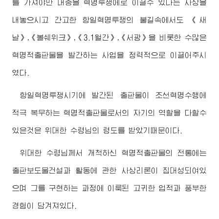
를 가져야만 대중을 혁명투쟁에로 이끌수 있다는 사상을
내놓으시고 간고한 항일혁명투쟁의 불길속에서도 《새
날》,《볼쉐위크》,《3.1월간》,《서광》을 비롯한 수많은
혁명적출판물을 발간하는 사업을 정력적으로 이끌어주시
였다.
항일혁명투쟁시기에 발간된 출판물이 조선혁명수행에
적극 복무하는 혁명적출판물로서의 자기의 역할을 다할수
있은것은
위대한
수령님
의 령도를 받았기때문이다.
위대한
수령님
께서 개척하신 혁명적출판물의 전통에는
출판보도물건설과 활동에 관한 사상리론이 집대성되여있
으며 그를 구현하는 과정에 이룩된 고귀한 업적과 풍부한
경험이 담겨져있다.