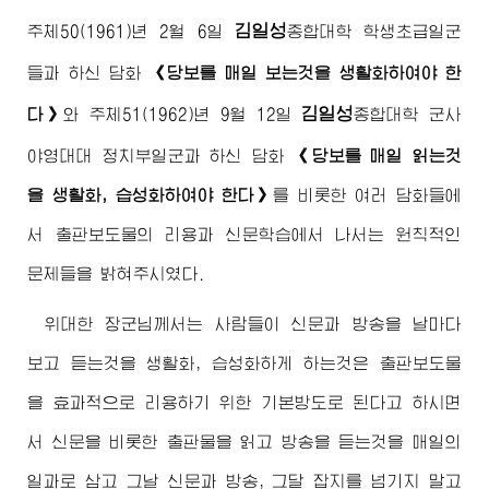
김일성
주체50(1961)년 2월 6일
종합대학
학생초급일군
들과 하신 담화
《당보를 매일 보는것을 생활화하여야 한
김일성
다》
와 주체51(1962)년 9월 12일
종합대학
군사
야영대대 정치부일군과 하신 담화
《당보를 매일 읽는것
을 생활화, 습성화하여야 한다》
를 비롯한 여러 담화들에
서 출판보도물의 리용과 신문학습에서 나서는 원칙적인
문제들을 밝혀주시였다.
위대한
장군님
께서는 사람들이 신문과 방송을 날마다
보고 듣는것을 생활화, 습성화하게 하는것은 출판보도물
을 효과적으로 리용하기 위한 기본방도로 된다고 하시면
서 신문을 비롯한 출판물을 읽고 방송을 듣는것을 매일의
일과로 삼고 그날 신문과 방송, 그달 잡지를 넘기지 말고