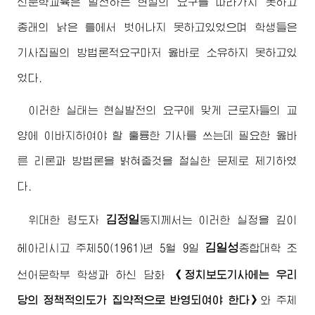
신문학교육은 발전하는 현실의 요구를 따라가지 못하고
종래의 낡은 틀에서 벗어나지 못하고있었으며 학생들은
기사집필의 방법론적요구마저 옳바로 소유하지 못하고있
었다.
이러한 실태는 현실발전의 요구에 맞게 근로자들의 교
양에 이바지하여야 할 훌륭한 기사를 쓰는데 필요한 옳바
른 리론과 방법론을 밝혀줄것을 절실한 문제로 제기하였
다.
김정일
위대한
령도자
동지
께서는 이러한 실정을 깊이
김일성
헤아리시고 주체50(1961)년 5월 9일
종합대학
조
선어문학부 학생과 하신 담화
《정치보도기사에는 우리
당의 정책적의도가 집약적으로 반영되여야 한다》
와 주체