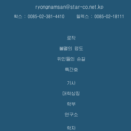
ryongnamsan@star-co.net.kp
확스 : 0085-02-381-4410 텔렉스 : 0085-02-18111
로작
불멸의 령도
위인들의 손길
특간호
기사
대학상징
학부
연구소
학자