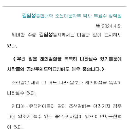
김일성
종합대학
조선어문학부 박사 부교수 장혁철
2024.4.5.
김일성
위대한
수령
동지께서
는 다음과 같이 교시하시
였다.
《우리 말은 례의범절을 똑똑히 나타낼수 있기때문에
사람들의 공산주의도덕교양에도 매우 좋습니다.》
조선말은 세계 그 어느 나라 말보다 례의범절을 똑똑히
나타낼수 있다.
인디아－유럽언어들과 달리 조선말에는 여러가지 경우
그에 알맞게 쓸수 있는 좋은 인사말이 있으며 인사표현법
이 있다.