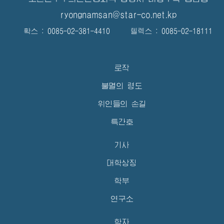
ryongnamsan@star-co.net.kp
확스 : 0085-02-381-4410 텔렉스 : 0085-02-18111
로작
불멸의 령도
위인들의 손길
특간호
기사
대학상징
학부
연구소
학자