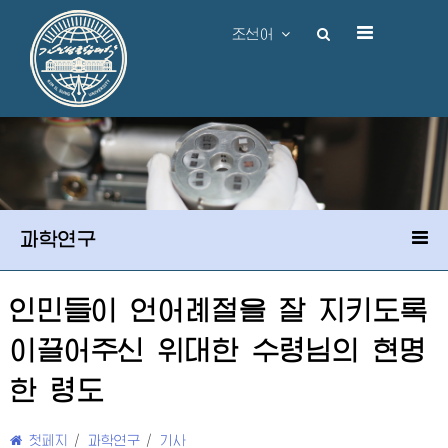
조선어
과학연구
인민들이 언어례절을 잘 지키도록
이끌어주신
위대한
수령님
의 현명
한 령도
첫페지
/
과학연구
/
기사