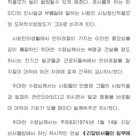
적풍모가 높이 발양될수 있게 해준다. 례사롭게 하는 한
마디의 인사말과 부름말에 말하는 사람의 사상정신적풍모
와 도덕적수양정도가 그대로 비끼게 된다.
사회언어생활에서 언어례절이 가지는 이러한 중요성을
깊이 통찰하신
위대한
수령님께서
는 혁명과 건설을 령도
하시는 전기간 일군들과 근로자들속에서 언어례절을 잘
지킬데 대하여 여러 차례에 걸쳐 간곡히 교시하시였다.
위대한
수령님께서
는 사람들의 언행은 그들의 사업작풍
과 밀접히 관련되여있다고 하시면서 말과 행동을 바로할
데 대하여 기회가 있을 때마다 일깨워주군 하시였다.
위대한
수령님께서
는 주체63(1974)년 1월 14일 리당
비서들앞에서 하신 력사적인 연설
《리당비서들의 임무에