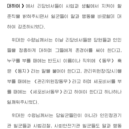
대하여》
에서 리당비서들이 사업과 생활에서 지켜야 할
준칙을 밝혀주시면서 일군들이 말과 행동을 바로할데 대
하여 강조하시였다.
위대한
수령님께서
는 이날 리당비서들은 당원들과 인민
들을 정중하게 대하며 그들에게 존경어를 써야 한다고,
누구를 부를 때에는 반드시 이름이나 직위에 《동무》 혹
은 《동지》라는 말을 붙여야 한다고, 관리
위원장
(당시)을
부를 때에는 《관리
위원장
동무》라고 하며 세포비서를 부
를 때에는 《세포비서동무》라고 하여야 한다고 하나하나
일깨워주시였다.
위대한
수령님께서
는 당일군들만이 아니라 인민정권기
관 일군들과 사법검찰, 사회안전기관 일군들도 말과 행동