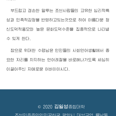
부드럽고 겸손한 말투는 조선사람들의 고유한 심리적특
성과 민족적감정을 반영하고있는것으로 하여 아름다운 정
신도덕적풍모와 높은 문화도덕수준을 집중적으로 나타낼
수 있게 한다.
참으로
위대한
수령님
은 인민들의 사회언어생활에서 중
요한 자리를 차지하는 언어례절을 바로해나가도록 세심히
이끌어주신 자애로운
어버이
이시다.
김일성
© 2020
종합대학
조선민주주의인민공화국 평양시 대성구역 룡남동