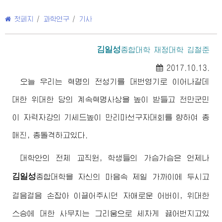
첫페지
/
과학연구
/
기사
김일성
종합대학
재정대학 김철준
2017.10.13.
오늘 우리는 혁명의 전성기를 대번영기로 이어나갈데
대한 위대한 당의 계속혁명사상을 높이 받들고 천만군민
이 자력자강의 기세드높이 만리마선구자대회를 향하여 총
매진, 총돌격하고있다.
대학안의 전체 교직원, 학생들의 가슴가슴은 언제나
김일성
종합대학
을 자신의 마음속 제일 가까이에 두시고
걸음걸음 손잡아 이끌어주시던 자애로운
어버이, 위대한
스승에 대한 사무치는 그리움으로 세차게 끓어번지고있