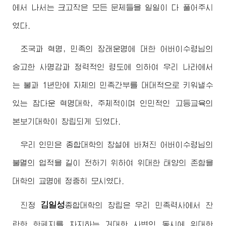
에서 나서는 크고작은 모든 문제들을 일일이 다 풀어주시
였다.
조국과 혁명, 민족의 장래운명에 대한
어버이수령님
의
숭고한 사명감과 정력적인 령도에 의하여 우리 나라에서
는 불과 1년만에 자체의 민족간부를 대대적으로 키워낼수
있는 참다운 혁명대학, 주체적이며 인민적인 고등교육의
본보기대학이 창립되게 되였다.
우리 인민은 종합대학의 창설에 바쳐진
어버이수령님
의
불멸의 업적을 길이 전하기 위하여 위대한 태양의 존함을
대학의 교명에 정중히 모시였다.
김일성
진정
종합대학
의 창립은 우리 민족력사에서 찬
란한 한페지를 차지하는 거대한 사변인 동시에
위대한