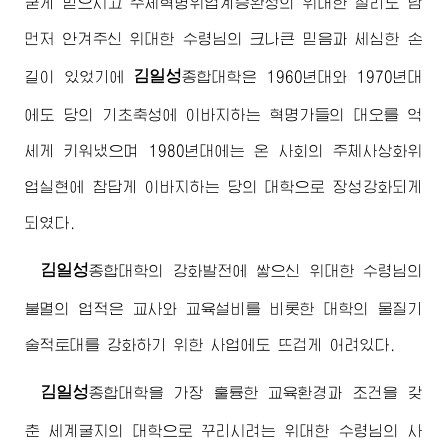
굳게 믿으시고 주체혁명위업계승완성의 위대한 철리도 남
먼저 안겨주신
위대한
수령님
의 크나큰 믿음과 세심한 손
김일성
길이 있었기에
종합대학
은 1960년대와 1970년대
에도 당의 기초축성에 이바지하는 혁명가들의 대오를 억
세게 키워냈으며 1980년대에는 온 사회의 주체사상화위
업실현에 참답게 이바지하는 당의 대학으로 장성강화되게
되였다.
김일성
종합대학
의 강화발전에 쌓으신
위대한
수령님
의
불멸의 업적은 교사와 교육설비를 비롯한 대학의 물질기
술적토대를 강화하기 위한 사업에도 뜨겁게 어려있다.
김일성
종합대학
을 가장 훌륭한 교육환경과 조건을 갖
춘 세계굴지의 대학으로 꾸리시려는
위대한
수령님
의 사