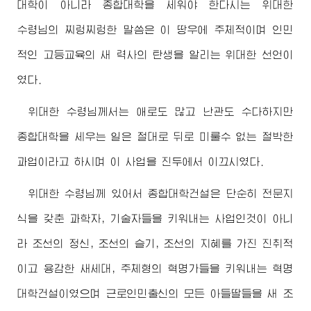
대학이 아니라 종합대학을 세워야 한다시는
위대한
수령님
의 찌렁찌렁한 말씀은 이 땅우에 주체적이며 인민
적인 고등교육의 새 력사의 탄생을 알리는 위대한 선언이
였다.
위대한
수령님
께서는 애로도 많고 난관도 수다하지만
종합대학을 세우는 일은 절대로 뒤로 미룰수 없는 절박한
과업이라고 하시며 이 사업을 진두에서 이끄시였다.
위대한
수령님
께 있어서 종합대학건설은 단순히 전문지
식을 갖춘 과학자, 기술자들을 키워내는 사업인것이 아니
라 조선의 정신, 조선의 슬기, 조선의 지혜를 가진 진취적
이고 용감한 새세대, 주체형의 혁명가들을 키워내는 혁명
대학건설이였으며 근로인민출신의 모든 아들딸들을 새 조