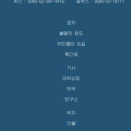
확스 : 0085-02-381-4410 텔렉스 : 0085-02-18111
로작
불멸의 령도
위인들의 손길
특간호
기사
대학상징
학부
연구소
학자
건물