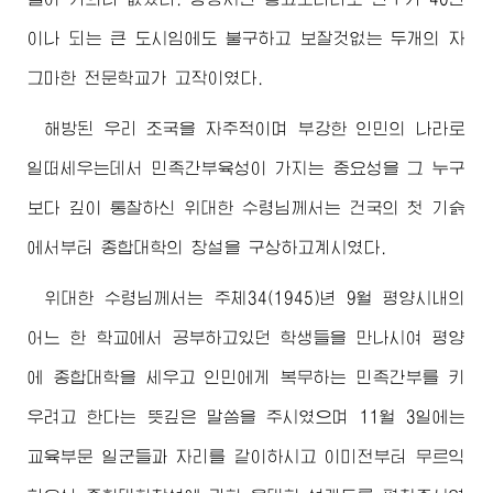
이나 되는 큰 도시임에도 불구하고 보잘것없는 두개의 자
그마한 전문학교가 고작이였다.
해방된 우리 조국을 자주적이며 부강한 인민의 나라로
일떠세우는데서 민족간부육성이 가지는 중요성을 그 누구
보다 깊이 통찰하신
위대한
수령님
께서는 건국의 첫 기슭
에서부터 종합대학의 창설을 구상하고계시였다.
위대한
수령님
께서는 주체34(1945)년 9월 평양시내의
어느 한 학교에서 공부하고있던 학생들을 만나시여 평양
에 종합대학을 세우고 인민에게 복무하는 민족간부를 키
우려고 한다는 뜻깊은 말씀을 주시였으며 11월 3일에는
교육부문 일군들과 자리를 같이하시고 이미전부터 무르익