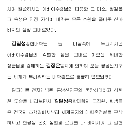
시며 말씀하시던
어버이수령님
의 따뜻한 그 미소, 정깊은
그 음성은 진정 자식이 바라는 모든 소원을 풀어준 친아
버지의 심정 그대로였다.
김일성
종합대학
을 늘 마음속에 두고계시던
어버이수령님
의 각별한 정을 그대로 이으신
위대한
김정은
장군님
과
경애하는
동지
에 의하여 오늘 룡남산지구
는 세계가 부러워하는 대학촌으로 훌륭히 변모되였다.
말그대로 천지개벽된 룡남산지구의 웅장화려하고 희한
김일성
한 모습을 바라보면서
종합대학
의 교직원, 학생들
은 건국의 초행길에서부터 세계굴지의 대학촌건설을 구상
하시고 한평생 온갖 심혈과 로고를 다 바치시여 그 실현