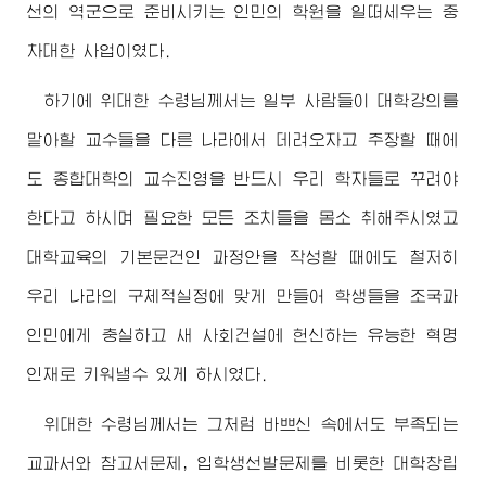
선의 역군으로 준비시키는 인민의 학원을 일떠세우는 중
차대한 사업이였다.
하기에
위대한
수령님
께서는 일부 사람들이 대학강의를
맡아할 교수들을 다른 나라에서 데려오자고 주장할 때에
도 종합대학의 교수진영을 반드시 우리 학자들로 꾸려야
한다고 하시며 필요한 모든 조치들을 몸소 취해주시였고
대학교육의 기본문건인 과정안을 작성할 때에도 철저히
우리 나라의 구체적실정에 맞게 만들어 학생들을 조국과
인민에게 충실하고 새 사회건설에 헌신하는 유능한 혁명
인재로 키워낼수 있게 하시였다.
위대한
수령님
께서는 그처럼 바쁘신 속에서도 부족되는
교과서와 참고서문제, 입학생선발문제를 비롯한 대학창립