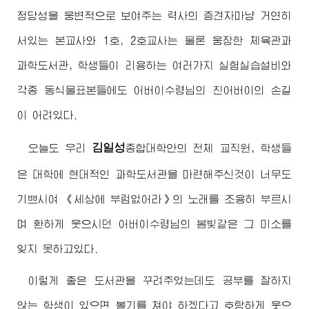
정당성을 웅변적으로 보여주는 력사의 증견자마냥 거연히
서있는 본교사와 1호, 2호교사는 물론 웅장한 체육관과
과학도서관, 학생들이 리용하는 여러가지 실험실습설비와
각종 동식물표본들에도
어버이수령님
의 친어버이의 손길
이 어려있다.
김일성
오늘도 우리
종합대학
안의 전체 교직원, 학생들
은 대학에 현대적인 과학도서관을 마련해주신것이 너무도
기쁘시여 《세상에 부럼없어라》의 노래를 조용히 부르시
며 환하게 웃으시던
어버이수령님
의 봄빛같은 그 미소를
잊지 못하고있다.
이렇게 좋은 도서관을 꾸려주었는데도 공부를 잘하지
않는 학생이 있으면 볼기를 쳐야 하겠다고 호탕하게 웃으