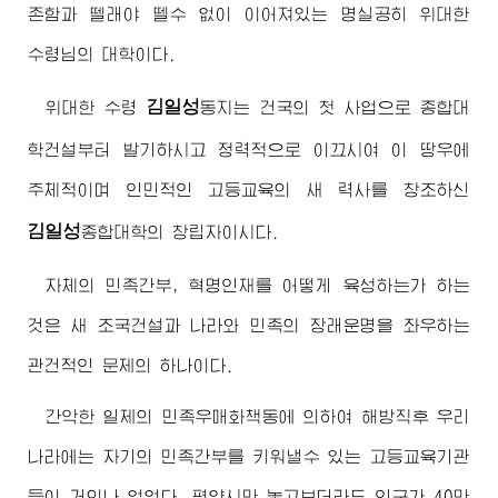
존함과 뗄래야 뗄수 없이 이어져있는 명실공히
위대한
수령님
의 대학이다.
김일성
위대한
수령
동지
는 건국의 첫 사업으로 종합대
학건설부터 발기하시고 정력적으로 이끄시여 이 땅우에
주체적이며 인민적인 고등교육의 새 력사를 창조하신
김일성
종합대학
의 창립자이시다.
자체의 민족간부, 혁명인재를 어떻게 육성하는가 하는
것은 새 조국건설과 나라와 민족의 장래운명을 좌우하는
관건적인 문제의 하나이다.
간악한 일제의 민족우매화책동에 의하여 해방직후 우리
나라에는 자기의 민족간부를 키워낼수 있는 고등교육기관
들이 거의나 없었다. 평양시만 놓고보더라도 인구가 40만