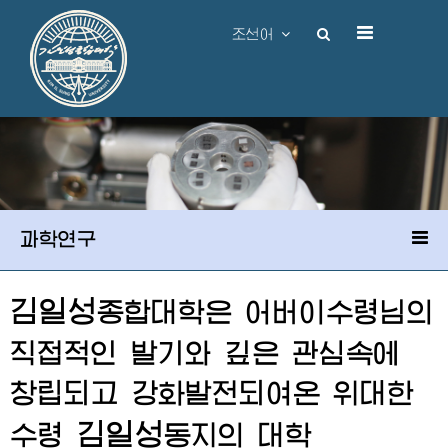
조선어
과학연구
김일성
종합대학
은
어버이수령님
의
직접적인 발기와 깊은 관심속에
창립되고 강화발전되여온
위대한
김일성
수령
동지
의 대학