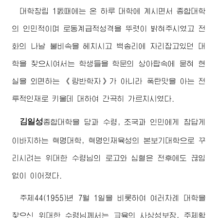
대학창립 1돐때에는 온 하루 대학에 계시면서 종합대학
의 인민적이며 로동계급적성격을 뚜렷이 밝혀주시였고 전
화의 나날 불비속을 헤치시고 백송리에 자리잡고있던 대
학을 찾으시여서는 학생들을 학문의 상아탑속에 묻혀 현
실을 외면하는 《량반학자》가 아니라 폭탄맛을 아는 전
투적인재로 키울데 대하여 간곡히 가르치시였다.
김일성
종합대학
을 당과 수령, 조국과 인민에게 참답게
이바지하는 혁명대학, 혁명인재육성의 본보기대학으로 꾸
리시려는
위대한
수령님
의 로고와 심혈은 전후에도 끊임
없이 이어졌다.
주체44(1955)년 7월 1일을 비롯하여 여러차례 대학을
찾으신
위대한
수령님
께서는 교육의 사상성보장, 주체확