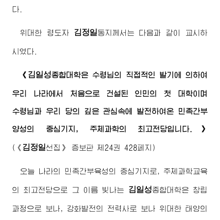
다.
김정일
위대한
령도자
동지
께서는 다음과 같이 교시하
시였다.
김일성
《
종합대학
은
수령님
의 직접적인 발기에 의하여
우리 나라에서 처음으로 건설된 인민의 첫 대학이며
수령님
과 우리 당의 깊은 관심속에 발전하여온 민족간부
양성의 중심기지, 주체과학의 최고전당입니다.》
김정일
(
《
선집》
증보판 제24권 428페지)
오늘 나라의 민족간부육성의 중심기지로, 주체과학교육
김일성
의 최고전당으로 그 이름 빛나는
종합대학
은 창립
과정으로 보나, 강화발전의 전력사로 보나 위대한 태양의