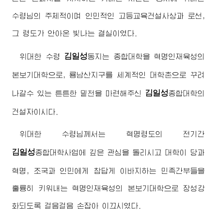
수령님
의 주체적이며 인민적인 고등교육건설사상과 로선,
그 령도가 안아온 빛나는 결실이였다.
김일성
위대한
수령
동지
는 종합대학을 혁명인재육성의
본보기대학으로, 룡남산지구를 세계적인 대학촌으로 꾸려
김일성
나갈수 있는 튼튼한 밑천을 마련해주신
종합대학
의
건설자이시다.
위대한
수령님
께서는 혁명령도의 전기간
김일성
종합대학
사업에 깊은 관심을 돌리시고 대학이 당과
혁명, 조국과 인민에게 참답게 이바지하는 민족간부들을
훌륭히 키워내는 혁명인재육성의 본보기대학으로 장성강
화되도록 걸음걸음 손잡아 이끄시였다.