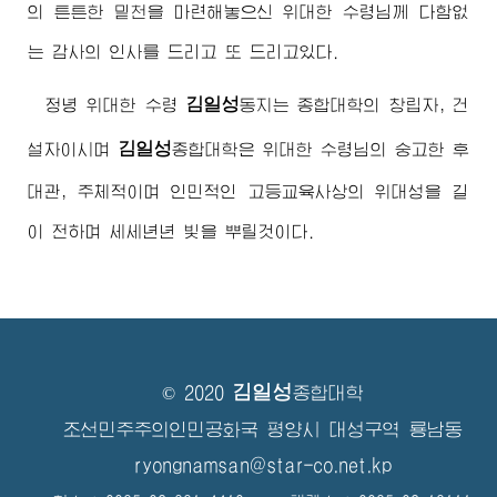
의 튼튼한 밑천을 마련해놓으신
위대한
수령님
께 다함없
는 감사의 인사를 드리고 또 드리고있다.
김일성
정녕
위대한
수령
동지
는 종합대학의 창립자, 건
김일성
설자이시며
종합대학
은
위대한
수령님
의 숭고한 후
대관, 주체적이며 인민적인 고등교육사상의 위대성을 길
이 전하며 세세년년 빛을 뿌릴것이다.
김일성
© 2020
종합대학
조선민주주의인민공화국 평양시 대성구역 룡남동
ryongnamsan@star-co.net.kp