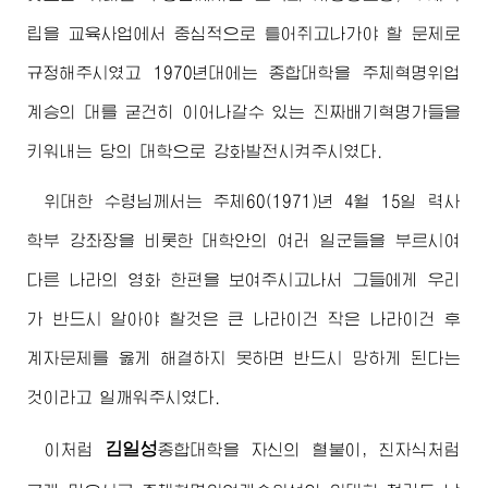
립을 교육사업에서 중심적으로 틀어쥐고나가야 할 문제로
규정해주시였고 1970년대에는 종합대학을 주체혁명위업
계승의 대를 굳건히 이어나갈수 있는 진짜배기혁명가들을
키워내는 당의 대학으로 강화발전시켜주시였다.
위대한
수령님
께서는 주체60(1971)년 4월 15일 력사
학부 강좌장을 비롯한 대학안의 여러 일군들을 부르시여
다른 나라의 영화 한편을 보여주시고나서 그들에게 우리
가 반드시 알아야 할것은 큰 나라이건 작은 나라이건 후
계자문제를 옳게 해결하지 못하면 반드시 망하게 된다는
것이라고 일깨워주시였다.
김일성
이처럼
종합대학
을 자신의 혈붙이, 친자식처럼