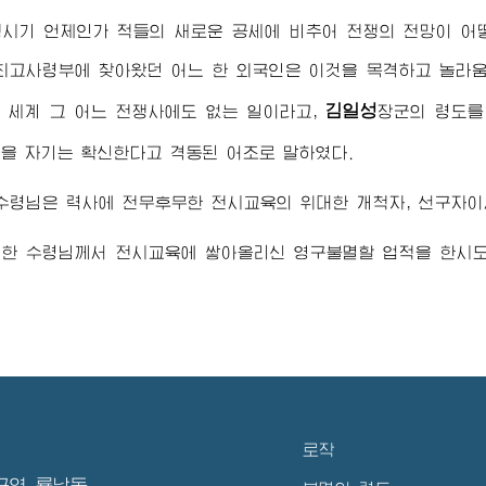
쟁시기 언제인가 적들의 새로운 공세에 비추어 전쟁의 전망이 
최고사령부에 찾아왔던 어느 한 외국인은 이것을 목격하고 놀라
김일성
은 세계 그 어느 전쟁사에도 없는 일이라고,
장군
의 령도를
을 자기는 확신한다고 격동된 어조로 말하였다.
수령님
은 력사에 전무후무한 전시교육의 위대한 개척자, 선구자이
대한
수령님
께서 전시교육에 쌓아올리신 영구불멸할 업적을 한시도
로작
구역 룡남동