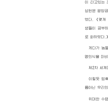
이 타고있는 
성원은 평양공
였다. 《몇개
생들이 공부하
로 화하였다.
게다가 놈
명의식을 마비
제2차 세계
이렇듯 엄
름아닌 우리
위대한
수