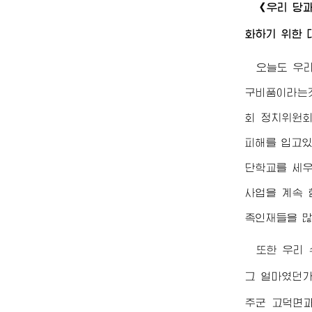
《우리 당
화하기 위한 
오늘도 우리
구비품이라는것
회 정치위원
피해를 입고있
단학교를 세우
사업을 계속 
족인재들을 많
또한 우리
그 얼마였던가
주군 고덕면과