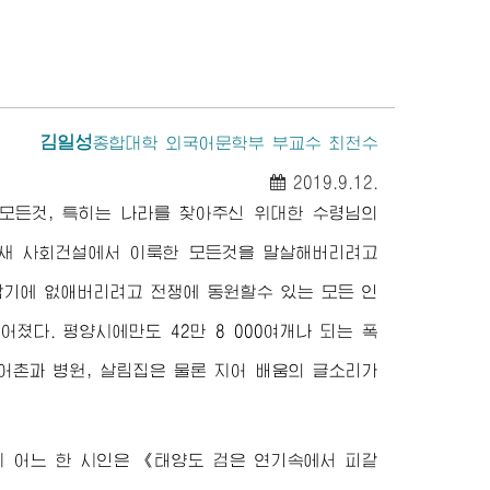
김일성
종합대학
외국어문학부 부교수 최천수
2019.9.12.
 모든것, 특히는 나라를 찾아주신
위대한
수령님
의
 새 사회건설에서 이룩한 모든것을 말살해버리려고
람기에 없애버리려고 전쟁에 동원할수 있는 모든 인
떨어졌다. 평양시에만도 42만 8 000여개나 되는 폭
 어촌과 병원, 살림집은 물론 지어 배움의 글소리가
지 어느 한 시인은 《태양도 검은 연기속에서 피같