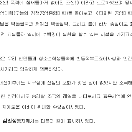
조선! 폭격에 참새들마저 없어진 조선!》이라고 토로하였으며 
업대학(오늘의 김책공업종합대학)을 돌아보고 《파괴된 공업대학
 남은 벽돌굴뚝과 깨여진 벽돌담벽, 그리고 불에 타서 숯덩이로 
던 교실들과 일시에 수백명이 실험을 할수 있는 시설을 가지고
》
들은 우리 인민들과 청소년학생들속에 반동적부르죠아사상과 인간
시키려고 악랄하게 책동하였다.
대전이후에도 지구상에 전쟁의 포화가 멎은 날이 없었지만 조국
혹한 환경에서도 승리할 조국의 래일을 내다보시고 교육사업에 언
의 자애로운
어버이 위대한 수령님
이시였다.
김일성
령
동지
께서는 다음과 같이 교시하시였다.