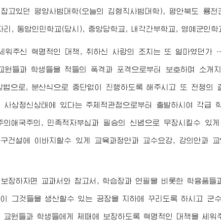
잡고있던 평양사범대학(오늘의 김형직사범대학), 평안북도 룡천
자리, 동암인민학교(당시), 중앙당학교, 내각간부학교, 영예군인학교
세워주신 혁명적인 대책, 취하신 사랑의 조치는 또 얼마였던가
교원들과 학생들을 적들의 폭격과 포격으로부터 보호하며 소개지
방법으로, 분산식으로 중단없이 진행하도록 해주시고 또 전쟁의
 사상정신상태에 있다는 주체적관점으로부터 출발하시여 각급 학
주의애국주의, 민족적자부심과 필승의 신념으로 무장시킬수 있게
구건설에 이바지할수 있게 교육과정안과 교수요강, 강의안과 
보장하자면 교과서와 참고서, 학습장과 연필을 비롯한 학용품들
이 그것들을 생산할수 있는 공장을 지하에 꾸리도록 하시고 군
 교원들과 학생들에게 제때에 보장하도록 혁명적인 대책을 세워