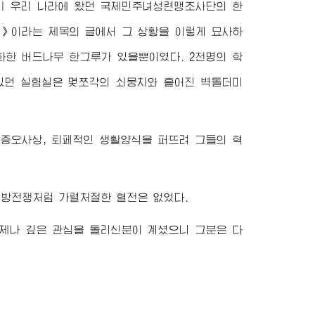
당시 우리 나라에 왔던 국제민주녀성련맹조사단의 한
》이라는 제목의 글에서 그 상황을 이렇게 묘사하
화한 버드나무 한그루가 있을뿐이였다. 2천명의 학
있던 실험실은 몇쪼각의 쇠뭉치와 흩어진 벽돌더미
증오사상, 퇴페적인 생활양식을 퍼뜨려 그들의 혁
해방전쟁처럼 가렬처절한 혈전은 없었다.
제나 깊은 관심을 돌리신분이 계셨으니 그분은 다