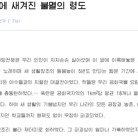
에 새겨진 불멸의 령도
연구
/
기사
해방전쟁은 우리 인민이 자자손손 살아오며 이 땅에 이룩해놓은
 노래하며 새 생활창조의 동음높이 5년도 안되는 짧은 기간에
려든 야수들과의 치렬한 대결전이였다. 적들은 우리 공화국을 요
2
을 총동원하였다.… 폭탄은 공화국지역의 1km
당 평균 18개나 
다. 하여 새 생활의 기쁨넘치던 우리 나라의 모든 공장과 농촌,
지던 학교들까지 형체도 없이 무참히 파괴되였다.
조리 불타 재더미로 화하였다. 그 파괴상이 얼마나 가혹하였던