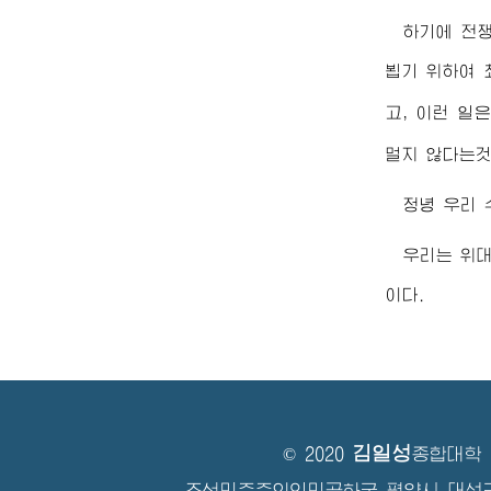
하기에 전
뵙기 위하여 
고, 이런 일
멀지 않다는것
정녕 우리
우리는
위
이다.
김일성
© 2020
종합대학
조선민주주의인민공화국 평양시 대성