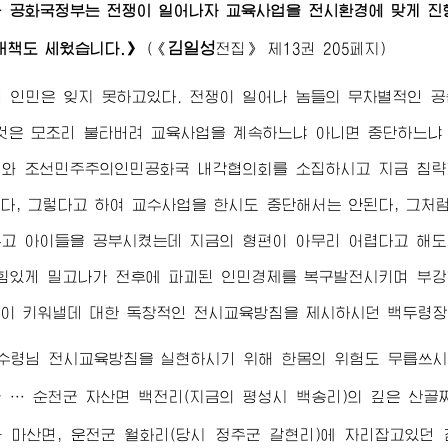
과 공화국정부는 전쟁이 일어나자 교육사업을 전시환경에 맞게 진
김일성
대책도 세웠습니다.》
(
《
전집》
제13권 205페지)
 인민은 잊지 못하고있다. 전쟁이 일어나 놈들의 무차별적인 
은 모조리 불타버려 교육사업을 계속하느냐 아니면 중단하느냐 
회와 조선민주주의인민공화국 내각협의회를 소집하시고 지금 침략
다, 그렇다고 하여 교수사업을 한시도 중단해서는 안된다, 그
고 아이들을 공부시켰는데 지금의 형편이 아무리 어렵다고 해도
힘있게 밀고나가 전후에 파괴된 인민경제를 복구발전시키며 부
이 키워낼데 대한 독창적인 전시교육방침을 제시하시던 백두령장
수령님
전시교육방침을 실현하시기 위해 한몸의 위험도 무릅쓰시
 … 순천군 자산면 백전리(지금의 평성시 백송리)의 깊은 산
 마산면, 운전군 월화리(당시 정주군 갈현리)에 자리잡고있던