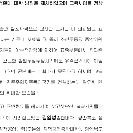
행할데 대한 방침을 제시하였으며 교육사업을 정상
공습과 함포사격으로 교사란 교사는 다 파괴되고 교
하는 기로에 처했을 때 즉시 조선로동당 중앙위원
자들의 야수적만행에 의하여 교육부문에서 커다란
처럼 간고한 항일무장투쟁시기에도 유격근거지에 아동
 그때의 곤난에는 비할바가 못된다고 하시며 교육
강한 민주주의자주독립국가를 건설하는데 필요한 민
의 위대한 모습을…
고 포연탄우를 헤치시며 찾고찾으신 교육기관들은
김일성
골짜기에 자리잡고있던
종합대학
, 평안북도 정
 김책공업대학(오늘의 김책공업종합대학), 평안북도