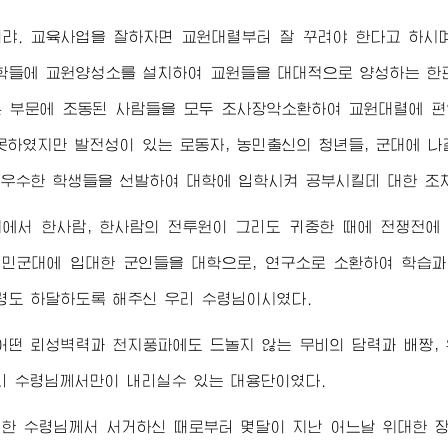
이랴. 교육사업을 잘하자면 교원대렬부터 잘 꾸려야 한다고 하시
학들에 교원양성소를 설치하여 교원들을 대대적으로 양성하는 한
 부문에 조동된 사람들을 모두 조사장악소환하여 교원대렬에 
못하였지만 발전성이 있는 로동자, 농민출신의 청년들, 군대에 
우수한 학생들을 선발하여 대학에 입학시켜 공부시킬데 대한 조
지에서 한사람, 한사람의 전투원이 그리도 귀중한 때에 전쟁전에
민군대에 입대한 군인들을 대학으로, 연구소로 소환하여 학습과
령도 하달하도록 해주신 우리
수령님
이시였다.
어떤 뢰성벽력과 천지풍파에도 드놀지 않는 무비의 담력과 배짱,
우리
수령님
께서만이 내리실수 있는 대용단이였다.
대한
수령님
께서 서거하신 때로부터 몇달이 지난 어느날
위대한