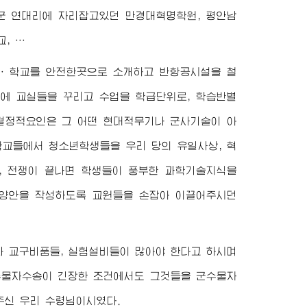
군 연대리에 자리잡고있던 만경대혁명학원, 평안남
, …
 … 학교를 안전한곳으로 소개하고 반항공시설을 철
에 교실들을 꾸리고 수업을 학급단위로, 학습반별
 결정적요인은 그 어떤 현대적무기나 군사기술이 아
교들에서 청소년학생들을 우리 당의 유일사상, 혁
, 전쟁이 끝나면 학생들이 풍부한 과학기술지식을
교양안을 작성하도록 교원들을 손잡아 이끌어주시던
과 교구비품들, 실험설비들이 많아야 한다고 하시며
수물자수송이 긴장한 조건에서도 그것들을 군수물자
주신 우리
수령님
이시였다.