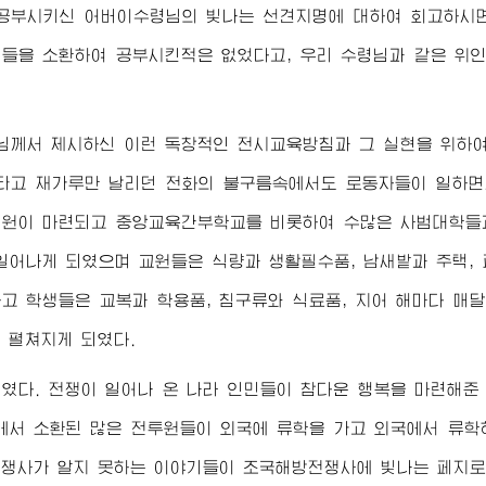
 공부시키신
어버이수령님
의 빛나는 선견지명에 대하여 회고하시면
들을 소환하여 공부시킨적은 없었다고, 우리
수령님
과 같은 위
님
께서 제시하신 이런 독창적인 전시교육방침과 그 실현을 위하여
타고 재가루만 날리던 전화의 불구름속에서도 로동자들이 일하면
원이 마련되고 중앙교육간부학교를 비롯하여 수많은 사범대학들
일어나게 되였으며 교원들은 식량과 생활필수품, 남새밭과 주택,
고 학생들은 교복과 학용품, 침구류와 식료품, 지어 해마다 매
 펼쳐지게 되였다.
였다. 전쟁이 일어나 온 나라 인민들이 참다운 행복을 마련해준
에서 소환된 많은 전투원들이 외국에 류학을 가고 외국에서 류학
쟁사가 알지 못하는 이야기들이 조국해방전쟁사에 빛나는 페지로