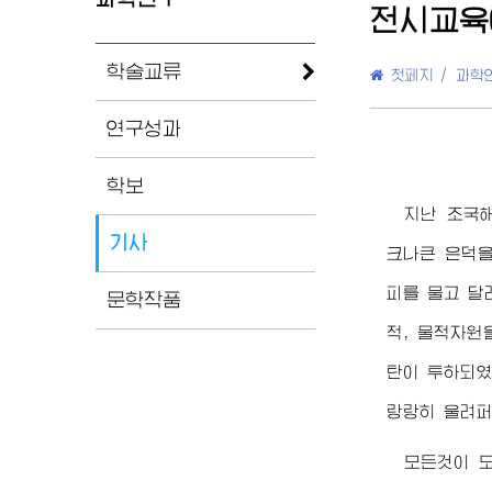
전시교육
학술교류
첫페지
/
과학
연구성과
학보
지난 조국
기사
크나큰 은덕을
피를 물고 달
문학작품
적, 물적자원
탄이 투하되였
랑랑히 울려퍼
모든것이 모