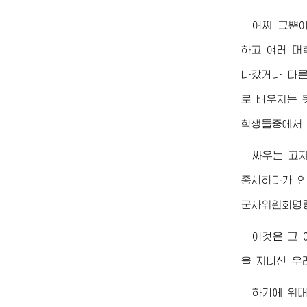
어찌 그뿐
하고 여러 대
나갔거나 다른
로 배우지는 
학생들중에서 
싸우는 고
종사하다가 인
군사위원회명
이것은 그 
을 지니신 
하기에
위