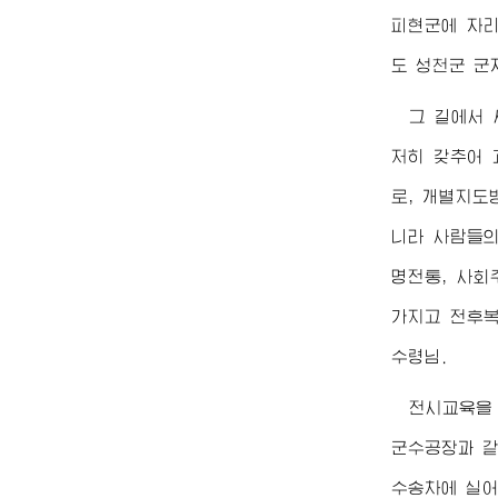
피현군에 자리
도 성천군 군
그 길에서 
저히 갖추어 
로, 개별지도
니라 사람들의
명전통, 사회
가지고 전후복
수령님
.
전시교육을 
군수공장과 같
수송차에 실어