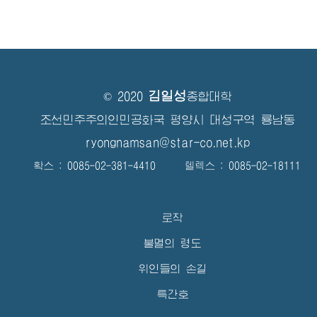
김일성
© 2020
종합대학
조선민주주의인민공화국 평양시 대성구역 룡남동
ryongnamsan@star-co.net.kp
확스 : 0085-02-381-4410 텔렉스 : 0085-02-18111
로작
불멸의 령도
위인들의 손길
특간호