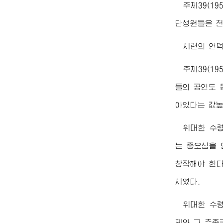
주체39(1
단성원들은 전
시련의 언
주체39(19
들의 공연도 
아있다는 값높
위대한
수
는 증오심을 
창작해야 한다
시였다.
위대한
수
제와 그 추종