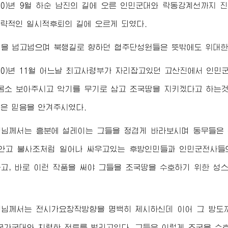
950)년 9월 하순 남진의 길에 오른 인민군대와 락동강계선까지
략적인 일시적후퇴의 길에 오르게 되였다.
덕을 넘고넘으며 북행길로 향하던 협주단성원들은 뜻밖에도
위대
50)년 11월 어느날
최고
사령부가 자리잡고있던 고산진에서 인민
몸소 보아주시고 악기를 무기로 삼고 조국땅을 지키겠다고 하는
은 믿음을 안겨주시였다.
령님께서
는 흥분에 설레이는 그들을 정겹게 바라보시며 동무들은 
안고 불사조처럼 일어나 싸우고있는 후방인민들과 인민군전사들
고, 바로 이런 작품을 써야 그들을 조국땅을 수호하기 위한 성
령님께서
는 전시가요창작방향을 명백히 제시하신데 이어 그 방도
국가군대와 치렬한 전투를 벌리고있다, 그들은 이렇게 조국을 수