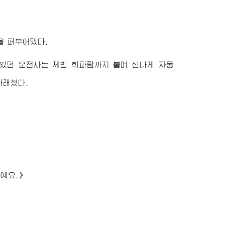
을 퍼부어댔다.
있던 운전사는 제법 휘파람까지 불며 신나게 자동
나래쳤다.
예요.》