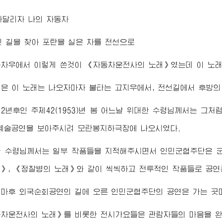
자달리자 나의 자동차
 길을 찾아 포탄을 실은 차를 전선으로
동차우에서 이렇게 쓴것이 《자동차운전사의 노래》였는데 이 노래
은 이 노래는 나오자마자 불타는 고지우에서, 전선길에서 후방의
2년후인 주체42(1953)년 봄 어느날
위대한
수령님께서
는 그처
예술공연을 보아주시려 모란봉지하극장에 나오시였다.
한
수령님께서
는 일부 작품들을 지적해주시면서 인민군협주단은 군
》, 《정찰병의 노래》와 같이 씩씩하고 전투적인 작품들로 공연
얼마후 외국순회공연의 길에 오른 인민군협주단의 공연은 가는 곳
동차운전사의 노래》를 비롯한 전시가요들은 관람자들의 마음을 완