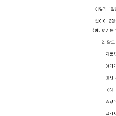
이렇게 1절
련이어 2
《예, 여기는
2. 달
자동차
여기
대사；
《예,
승냥
달리