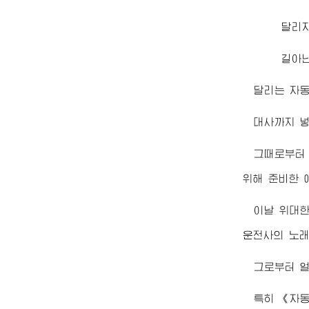
달리
길아닌
달리는 자
대사까지 넣
그때로부터 
위해 준비한 
이날
위대
운전사의 노래
그로부터 
특히 《자