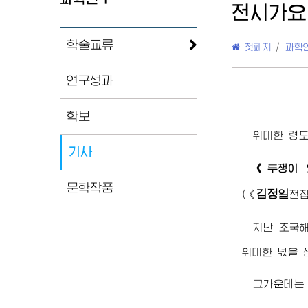
전시가요
학술교류
첫페지
/
과학
연구성과
학보
위대한
령
기사
《투쟁이 
문학작품
김정일
(
《
전
지난 조국
위대한
넋을 
그가운데는 