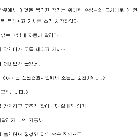
함우에서 이것을 목격한 작가는
위대한
수령님
의 교시대로 이 
을 올려놓고 가사를 쓰기 시작하였다.
도 없는 야밤에 자동차 달리다
 달리다가 문득 세우고 치치…
가 어데인가 물었더니
；《여기는 전선원호사업에서 소문난 순천이웨다.》
 고맙습니다.》
 장만하고 모조리 잡아내자 얼빠진 양키
자달리자 나의 자동차
 흘리면서 정성껏 지은 쌀을 전선으로