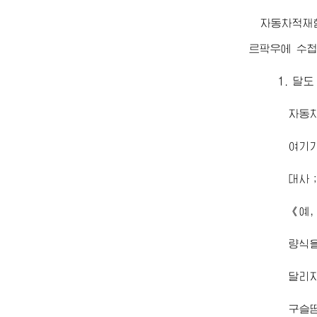
자동차적재
르팍우에 수첩
1. 달
자동차
여기
대사
《예,
량식을
달리
구슬땀