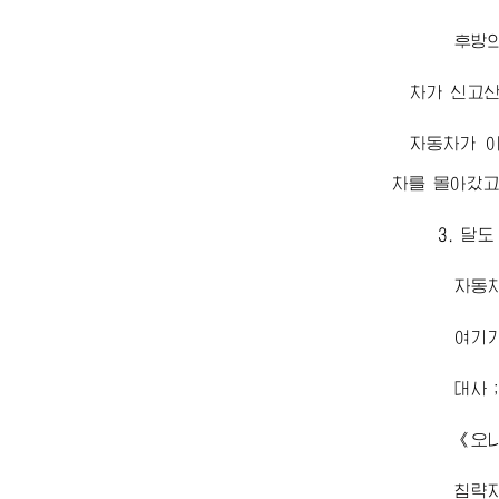
후방
차가 신고산
자동차가 
차를 몰아갔고
3. 달
자동차
여기
대사；
《오냐
침략