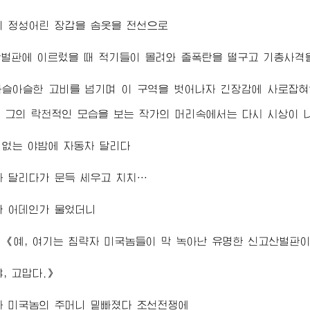
의 정성어린 장갑을 솜옷을 전선으로
벌판에 이르렀을 때 적기들이 몰려와 줄폭탄을 떨구고 기총사격
아슬아슬한 고비를 넘기며 이 구역을 벗어나자 긴장감에 사로잡혀
 그의 락천적인 모습을 보는 작가의 머리속에서는 다시 시상이 
도 없는 야밤에 자동차 달리다
 달리다가 문득 세우고 치치…
가 어데인가 물었더니
《예, 여기는 침략자 미국놈들이 막 녹아난 유명한 신고산벌판이
, 고맙다.》
자 미국놈의 주머니 밑빠졌다 조선전쟁에