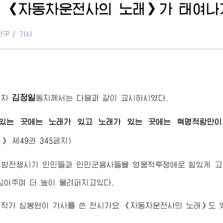
 《자동차운전사의 노래》가 태여나
연구
/
기사
김정일
도자
동지께서
는 다음과 같이 교시하시였다.
있는 곳에는 노래가 있고 노래가 있는 곳에는 혁명적랑만이
집》
제49권 345페지)
해방전쟁시기 인민들과 인민군용사들을 영웅적투쟁에로 힘있게 고
심어주며 더 높이 울려퍼지고있다.
작가 심봉원이 가사를 쓴 전시가요 《자동차운전사의 노래》도 