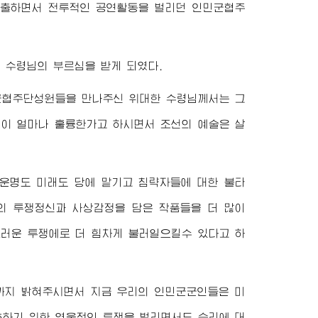
 진출하면서 전투적인 공연활동을 벌리던 인민군협주
한
수령님
의 부르심을 받게 되였다.
군협주단성원들을 만나주신
위대한
수령님께서
는 그
것이 얼마나 훌륭한가고 하시면서 조선의 예술은 살
운명도 미래도 당에 맡기고 침략자들에 대한 불타
의 투쟁정신과 사상감정을 담은 작품들을 더 많이
스러운 투쟁에로 더 힘차게 불러일으킬수 있다고 하
까지 밝혀주시면서 지금 우리의 인민군군인들은 미
호하기 위한 영웅적인 투쟁을 벌리면서도 승리에 대