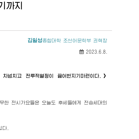
기까지
김일성
종합대학
조선어문학부 권혁창
2023.6.8.
 차넘치고 전투적열정이 끓어번지기마련이다.》
무한 전시가요들은 오늘도 후세들에게 전승세대의
있다.