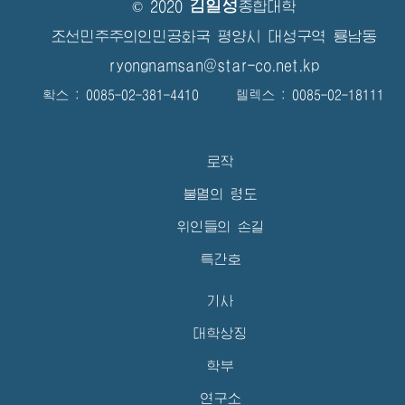
김일성
© 2020
종합대학
조선민주주의인민공화국 평양시 대성구역 룡남동
ryongnamsan@star-co.net.kp
확스 : 0085-02-381-4410 텔렉스 : 0085-02-18111
로작
불멸의 령도
위인들의 손길
특간호
기사
대학상징
학부
연구소