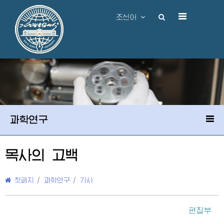
조선어
과학연구
목사의 고백
첫페지
/
과학연구
/
기사
편집부