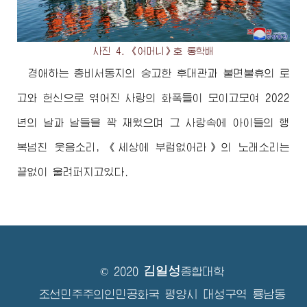
사진 4. 《어머니》호 통학배
경애하는
총비서동지
의 숭고한 후대관과 불면불휴의 로
고와 헌신으로 엮어진 사랑의 화폭들이 모이고모여 2022
년의 날과 날들을 꽉 채웠으며 그 사랑속에 아이들의 행
복넘친 웃음소리, 《세상에 부럼없어라》의 노래소리는
끝없이 울려퍼지고있다.
김일성
© 2020
종합대학
조선민주주의인민공화국 평양시 대성구역 룡남동