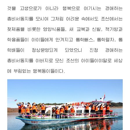
것을 고생으로가 아니라 행복으로 여기시는
경애하는
총비서동지
를 모시여 그처럼 어려운 속에서도 조선에서는
젖제품을 비롯한 영양식품들, 새 교복과 신발, 책가방과
학용품들이 아이들에게 안겨지고 통학뻐스, 통학렬차, 통
학배들이 정상운영되게 되였으니 진정
경애하는
총비서동지
를
아버지
로 모신 조선의 아이들이야말로 세상
에 부럼없는 행복동이들이다.