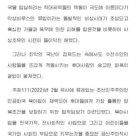
국을 압살하려는 적대세력들의 책동이 극도에 이른데다가
악성비루스의 류입이라는 돌발적인 비상사태가 조성되고
혹심한 가물과 폭우에 의한 피해를 입은것을 비롯하여 사
상초유의 시련이 들이닥친 해였다.
그러나 최악의 국난이 겹쳐드는 속에서도 수천수만의
사람들을 뜨겁게 격동시키는 후대사랑의 숭고한 화폭이
끝없이 펼쳐졌다.
주체111(2022)년 2월 력사에 류례없는 조선민주주의인
민공화국 육아법이 채택되여 후대들에게 가장 훌륭한 양
육조건을 보장하기 위한 법적담보가 마련되였다. 육아사
업을 전국가적, 전사회적인 사업으로 그리고 어린이들을
국가와 사회의 부담으로 키우는것을 중요한 공산주의적시