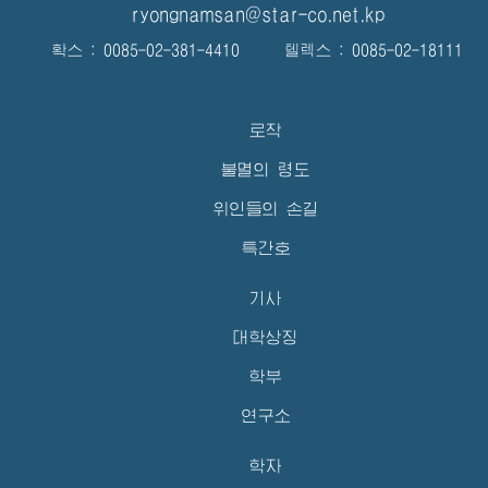
ryongnamsan@star-co.net.kp
확스 : 0085-02-381-4410 텔렉스 : 0085-02-18111
로작
불멸의 령도
위인들의 손길
특간호
기사
대학상징
학부
연구소
학자