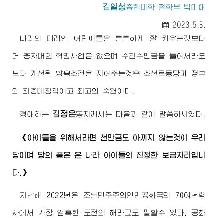
김일성
종합대학
철학부 박미애
2023.5.8.
나라의 미래인 어린이들을 튼튼하게 잘 키우는것보다
더 중차대한 혁명사업은 없으며 수천수만금을 들여서라도
보다 개선된 양육조건을 지어주는것은 조선로동당과 정부
의 최중대정책이고
최고
의 숙원이다.
김정은
경애하는
동지께서
는 다음과 같이 말씀하시였다.
《아이들을 위해서라면 천만금도 아끼지 않는것이 우리
당이며 당의 품은 온 나라 아이들의 진정한 보금자리입니
다.》
지난해 2022년은 조선민주주의인민공화국의 70여년력
사에서 가장 엄혹한 도전의 해라고도 말할수 있다. 공화