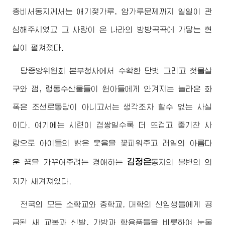
총비서동지께서
는 애기젖가루, 암가루문제까지 일일이 관
심해주시였고 그 사랑이 온 나라의 방방곡곡에 가닿는 현
실이 펼쳐졌다.
당중앙위원회 본부청사에서 수확한 단벗 그리고 첫물살
구와 껌, 랭동수산물들이 원아들에게 안겨지는 놀라운 화
폭은 조선로동당이 아니고서는 생각조차 할수 없는 사실
이다. 여기에는 시련이 겹쌓일수록 더 뜨겁고 줄기찬 사
랑으로 아이들의 밝은 웃음을 꽃피워주고 래일의 아름다
김정은
운 꿈을 가꾸어주려는
경애하는
동지
의 불변의 의
지가 새겨져있다.
전국의 모든 소학교와 중학교, 대학의 신입생들에게 공
급된 새 교복과 신발, 가방과 학용품들을 비롯하여 눈물