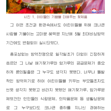
사진 1. 아이들의 기쁨을 더해주는 젖제품
그 어떤 조건과 환경속에서도 어린이들을 위해 크나큰
사랑을 기울이는 고마운 혜택은 지난해 5월 최대비상방역
기간에도 변함없이 실시되였다.
총포성없는 방역전쟁으로 일각일초가 더없이 긴장하게
흐르던 그 나날 애기젖가루와 암가루의 공급문제가 중요
하게 론의될줄은 그 누구도 생각지 못했다. 너무나 돌발
적인 방역위기로 하여 어린이들을 키우는 부모들조차도
선뜻 생각지 못했고 바라지 못했던 애기젖가루, 암가루문
제였건만 인민들의 식량문제, 의약품문제 등 생활상문제
로 그 누구보다도 크나큰 중하를 지니신
경애하는