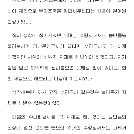
이것은 우리 농민들속에서 나라의 고마운 혜택에 습관
되여 제힘으로 부강조국을 일떠세우겠다는 신념이 결여된
현상이였다.
잠시 생각에 잠기시였던
위대한
수령님께서
는 농민들을
둘러보시며 평남관개공사가 끝나면 수리공사도 다 하게
되겠지만 시일이 바쁘면 자체로 해보아야 하겠다고, 자기
힘을 믿고 이악하게 달라붙으면 못해낼 일이 없다고, 한
번 제힘으로 해보라고 다정히 이르시였다.
생각해보면 자기 고장 수리공사 같은것은 얼마든지 자
체로 해낼수 있는것이였다.
마을의 수리화공사를 꼭 자체로 해내겠다는 농민들의
진정에 넘친 결의를 들으신
위대한
수령님께서
는 그제서