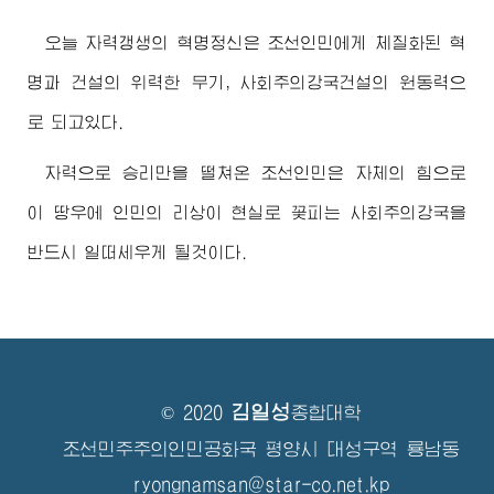
오늘 자력갱생의 혁명정신은 조선인민에게 체질화된 혁
명과 건설의 위력한 무기, 사회주의강국건설의 원동력으
로 되고있다.
자력으로 승리만을 떨쳐온 조선인민은 자체의 힘으로
이 땅우에 인민의 리상이 현실로 꽃피는 사회주의강국을
반드시 일떠세우게 될것이다.
김일성
© 2020
종합대학
조선민주주의인민공화국 평양시 대성구역 룡남동
ryongnamsan@star-co.net.kp