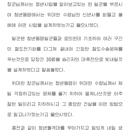
장군님께서
는 청년사업을 맡아보고있는 한 일군을 부르시
여 청년동맹에서는
위대한
수령님
의 신년사를 받들고 올
해에 어떤 사업을 설계하였는가고 물으시였다.
일군은 청년동맹일군들과 토의한데 기초하여 여러 구간
의 철도전기화를 다그쳐 끝내여 긴장한 철도수송문제를
푸는것으로 당창건 30돐을 승리자의 대축전으로 빛내일것
을 설계하였다고 말씀올렸다.
위대한
장군님께서
는 청년동맹이
위대한
수령님께서
제
일 걱정하고있는 문제를 풀기 위하여 떨쳐나선것은 아주
잘한 일이라고 치하하시고 그 중요한 건설을 어떤 방법으
로 밀고나가겠는가고 물으시였다.
종전과 같이 청년돌격대를 무어가지고 힘있게 내밀 생