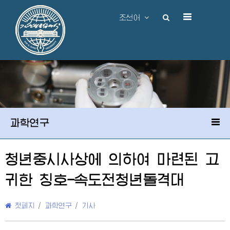
조선어
과학연구
청년중시사상에 의하여 마련된 고
귀한 칭호-속도전청년돌격대
첫페지
/
과학연구
/
기사