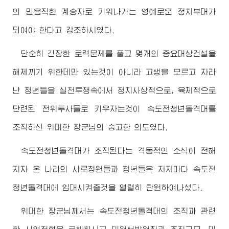
의 믿음직한 계승자로 키워나가는 영예로운 정치부대가
되여야 한다고 강조하시였다.
단순히 긴장한 로력문제를 풀고 몇개의 중요대상건설을
해제끼기 위한데만 있는것이 아니라 고생을 모르고 자라
난 청년들을 실천투쟁속에서 정치사상적으로, 육체적으로
단련된 전위투사들로 키우자는것이 속도전청년돌격대를
조직하신
위대한
장군님
의 숭고한 의도였다.
속도전청년돌격대가 조직된다는 격동적인 소식이 전해
지자 온 나라의 사로청원들과 청년들은 저저마다 속도전
청년돌격대에 입대시켜줄것을 열렬히 탄원하여나섰다.
위대한
장군님께서
는 속도전청년돌격대의 조직과 관련