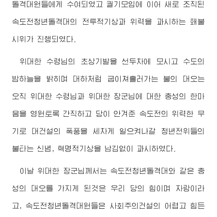
돌격대원들에게 수여되였고 궐기모임에 이어 새로 조직된
속도전청년돌격대의 전투적기상과 위력을 과시하는 홰불
시위가 진행되였다.
위대한
수령님
의 초상기발을 선두차에 모시고 수도의
밤하늘을 밝히며 대하처럼 굽이쳐흘러가는 불의 대오는
오직
위대한
수령님
과
위대한
장군님
에 대한 충성의 한마
음을 영원토록 간직하고 당이 안겨준 속도전의 위력한 무
기로 대건설의 폭풍을 세차게 일으켜나갈 청년전위들의
불타는 신념, 혁명적기상을 남김없이 과시하였다.
이날
위대한
장군님께서
는 속도전청년돌격대와 같은 충
성의 대오를 가지게 된것은 우리 당의 힘이며 자랑이라
고, 속도전청년돌격대원들은 사회주의건설의 어렵고 힘든