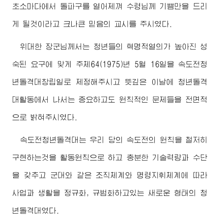
초소마다에서 돌파구를 열어제껴
수령님
께 기쁨만을 드리
게 될것이라고 크나큰 믿음의 교시를 주시였다.
위대한
장군님께서
는 청년들의 혁명적열의가 높아진 성
숙된 요구에 맞게 주체64(1975)년 5월 16일을 속도전청
년돌격대창립일로 제정해주시고 뜻깊은 이날에 청년돌격
대활동에서 나서는 중요하고도 원칙적인 문제들을 전면적
으로 밝혀주시였다.
속도전청년돌격대는 우리 당의 속도전의 원칙을 철저히
구현하는것을 활동원칙으로 하고 충분한 기술력량과 수단
을 갖추고 군대와 같은 조직체계와 명령지휘체계에 따라
사업과 생활을 정규화, 규범화하고있는 새로운 형태의 청
년돌격대였다.