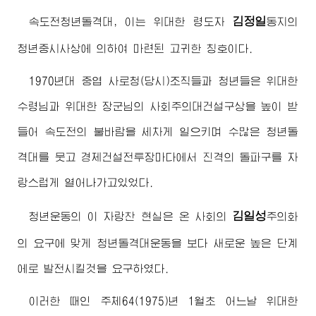
김정일
속도전청년돌격대, 이는
위대한
령도자
동지
의
청년중시사상에 의하여 마련된 고귀한 칭호이다.
1970년대 중엽 사로청(당시)조직들과 청년들은
위대한
수령님
과
위대한
장군님
의 사회주의대건설구상을 높이 받
들어 속도전의 불바람을 세차게 일으키며 수많은 청년돌
격대를 뭇고 경제건설전투장마다에서 진격의 돌파구를 자
랑스럽게 열어나가고있었다.
김일성
청년운동의 이 자랑찬 현실은 온 사회의
주의화
의 요구에 맞게 청년돌격대운동을 보다 새로운 높은 단계
에로 발전시킬것을 요구하였다.
이러한 때인 주체64(1975)년 1월초 어느날
위대한