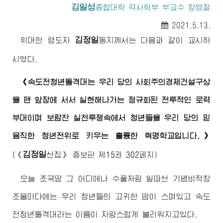
김일성
종합대학
력사학부 부교수 장영철
2021.5.13.
김정일
위대한
령도자
동지
께서는 다음과 같이 교시하
시였다.
《속도전청년돌격대는 우리 당의 사회주의경제건설구상
을 맨 앞장에 서서 실현해나가는 정규화된 전투적인 로력
부대이며 보람찬 실천투쟁속에서 청년들을 우리 당의 믿
음직한 청년전위로 키우는 훌륭한 혁명학교입니다.》
김정일
(
《
선집》
증보판 제15권 302페지)
오늘 조국땅 그 어디에나 수풀처럼 일떠선 기념비적창
조물마다에는 우리 청년들의 고귀한 땀이 스며있고 속도
전청년돌격대라는 이름이 자랑스럽게 불리워지고있다.