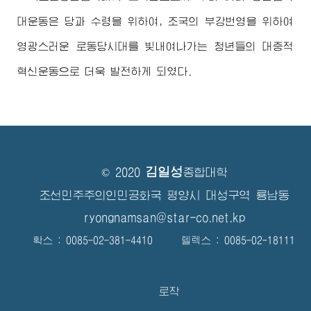
대운동은 당과
수령
을 위하여, 조국의 부강번영을 위하여
영광스러운 로동당시대를 빛내여나가는 청년들의 대중적
혁신운동으로 더욱 발전하게 되였다.
김일성
© 2020
종합대학
조선민주주의인민공화국 평양시 대성구역 룡남동
ryongnamsan@star-co.net.kp
확스 : 0085-02-381-4410 텔렉스 : 0085-02-18111
로작