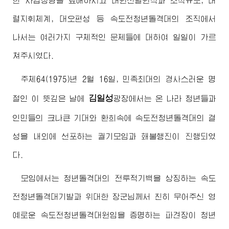
한 사업정형을 료해하시고 대원선발원칙과 조직규모, 대
렬지휘체계, 대오편성 등 속도전청년돌격대의 조직에서
나서는 여러가지 구체적인 문제들에 대하여 일일이 가르
쳐주시였다.
주체64(1975)년 2월 16일, 민족최대의 경사스러운 명
김일성
절인 이 뜻깊은 날에
광장에서는 온 나라 청년들과
인민들의 크나큰 기대와 환희속에 속도전청년돌격대의 결
성을 내외에 선포하는 궐기모임과 홰불행진이 진행되였
다.
모임에서는 청년돌격대의 전투적기백을 상징하는 속도
전청년돌격대기발과
위대한
장군님께서
친히 무어주신 영
예로운 속도전청년돌격대원임을 증명하는 파견장이 청년