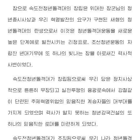
참으로 속도전청년돌격대의 창립은
위대한
장군님
의 청
년중시사상과 우리 혁명발전의 요구가 구현된 새형의 청
년돌격대의 탄생으로서 이것은 청년돌격대운동을 새로운
높은 단계에로 발전시키는 리정표로, 조선청년운동의 자
랑찬 년대기우에 또 하나의 빛나는 장을 아로새긴 력사적
사변이였다.
속도전청년돌격대가 창립됨으로써 우리 당은 정치사상
적으로 튼튼히 무장되고 실천투쟁의 용광로속에서 강철같
이 단련된 주체혁명위업의 믿음직한 계승자들의 대부대를
가지게 되였으며 력사가 알지 못하는 청년강국건설의 또
하나의 믿음직한 토대를 마련하게 되였다.
속도전청년돌격대가 조직됨으로써 우리 나라 청년돌격