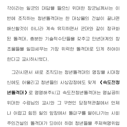
각이라는 일군의 대답을 들으신
위대한
장군님께서
는 이
번에 조직하는 청년돌격대는 한 대상물의 건설이 끝나면
해산할것이 아니라 계속 유지하면서 군대와 같이 정규화
된 돌격대, 충분한 기술적수단들을 갖추고 만년대계의 창
조물들을 일떠세우는 가장 위력한 돌격대로 되게 하여야
한다고 교시하시였다.
그러시면서 새로 조직되는 청년돌격대의 명칭을 시대정
신에도 어울리고 청년들의 사상감정에도 맞게
《속도전청
년돌격대》
로 명명해주시고 속도전청년돌격대는 명실공히
위대한
수령님
의 교시와 그 구현인 당정책관철에서 언제
나 어렵고 힘든 일의 앞장에서 돌파구를 열어나가는 사회
주의건설의 돌격대가 되여야 하며 청년들을 주체혁명위업