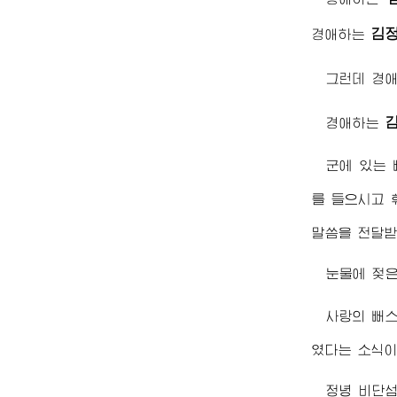
김
경애하는
그런데
경
경애하는
군에 있는
를 들으시고 
말씀을 전달받
눈물에 젖은
사랑의 뻐
였다는 소식이
정녕 비단섬