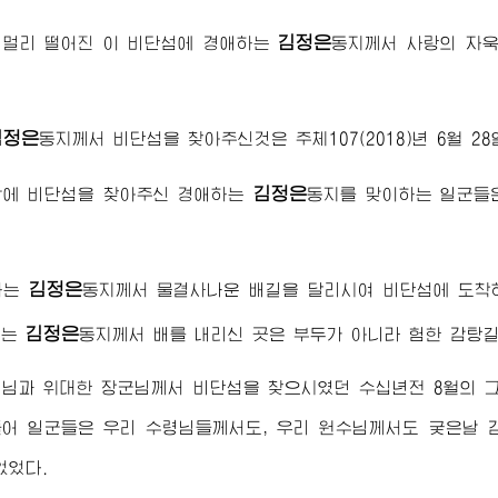
김정은
 멀리 떨어진 이 비단섬에
경애하는
동지
께서 사랑의 자
김정은
동지
께서 비단섬을 찾아주신것은 주체107(2018)년 6월 2
김정은
밖에 비단섬을 찾아주신
경애하는
동지
를 맞이하는 일군들
김정은
하는
동지
께서 물결사나운 배길을 달리시여 비단섬에 도착
김정은
하는
동지
께서 배를 내리신 곳은 부두가 아니라 험한 감탕
령님
과
위대한
장군님께서
비단섬을 찾으시였던 수십년전 8월의 그
들어 일군들은 우리
수령님
들께서도, 우리
원수님께서
도 궂은날 
없었다.