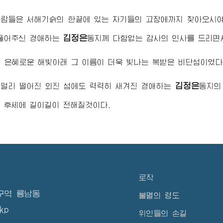
사람들은 서해기슭의 한끝에 있는 자기들의 고장에까지 찾아오시
김정은
베풀어주신
경애하는
동지
께 다함없는 감사의 인사를 드리면
 은혜로운 해빛아래 그 이름이 더욱 빛나는 복받은 비단섬이였다
김정은
 멀리 떨어진 외진 섬에도 력력히 새겨진
경애하는
동지
의
 후세에 길이길이 전해질것이다.
로작
구역 룡남동
불멸의 령도
kp
위인들의 손길