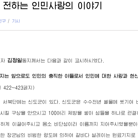
 전하는 인민사랑의 이야기
연구
/
기사
김정일
도자
동지
께서는 다음과 같이 교시하시였다.
지
는 앞으로도 인민의 충직한 아들로서 인민에 대한 사랑과 헌
 422~423페지)
 서북단에는 신도군이 있다. 신도군은 수수천년 썰물에 씻기여
시킬 구상을 안으시고 100여리 제방을 쌓아 섬들을 하나로 련
명하게 이끌어주시고 몸소 비단섬이라 이름까지 지어주시였을뿐아
대한
장군님
의 비범한 령도에 의하여 갈바다 설레이는 원료기지로 