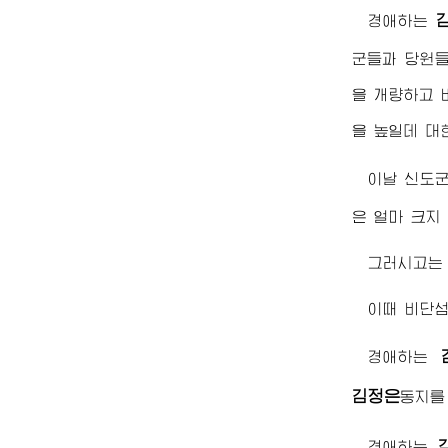
경애하는
군들과 당원들
을 개량하고 
을 높일데 대
이날 신도
은 얼마 크지
그러시고는
이때 비단섬
경애하는
김정은
동지
를
경애하는