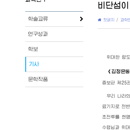
비단섬이
학술교류
첫페지
/
과학
연구성과
학보
위대한
령
기사
김정은
《
동
문학작품
증보판 제25권
우리 나라의
료기지로 전변
조전투를 현
수령님
과
위