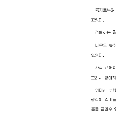
륙지로부터
고있다.
경애하는
너무도 뜻
없었다.
사실
경애
그래서
경애
위대한
수
생각이 갈마
물을 금할수 