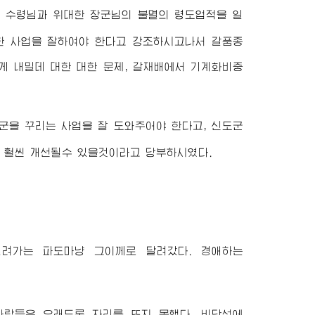
한
수령님
과
위대한
장군님
의 불멸의 령도업적을 일
한 사업을 잘하여야 한다고 강조하시고나서 갈품종
게 내밀데 대한 대한 문제, 갈재배에서 기계화비중
군을 꾸리는 사업을 잘 도와주어야 한다고, 신도군
 훨씬 개선될수 있을것이라고 당부하시였다.
밀려가는 파도마냥 그이께로 달려갔다.
경애하는
사람들은 오래도록 자리를 뜨지 못했다. 비단섬에