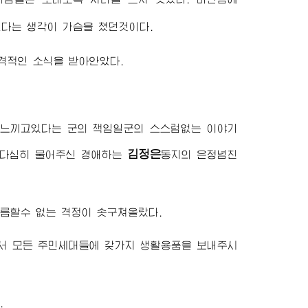
없다는 생각이 가슴을 쳤던것이다.
격적인 소식을 받아안았다.
 느끼고있다는 군의 책임일군의 스스럼없는 이야기
김정은
 다심히 물어주신
경애하는
동지
의 은정넘친
름할수 없는 격정이 솟구쳐올랐다.
서 모든 주민세대들에 갖가지 생활용품을 보내주시
.