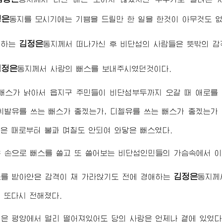
정은
동지
를 모시기에는 기쁨을 드릴만 한 일을 한것이 아무것도 
김정은
애하는
동지
께서 떠나가신 후 비단섬의 사람들은 뜻밖의 감
김정은
동지
께서 사랑의 뻐스를 보내주시였던것이다.
 뻐스가 낡아서 읍지구 주민들이 비단섬부두까지 오갈 때 애로를
휘발유를 쓰는 뻐스가 좋겠는가, 디젤유를 쓰는 뻐스가 좋겠는가
은 때로부터 불과 며칠도 안되여 와닿은 뻐스였다.
 손으로 뻐스를 쓸고 또 쓸어보는 비단섬인민들의 가슴속에서 이
김정은
스를 받아안은 감격이 채 가라앉기도 전에
경애하는
동지
께
 또다시 전해졌다.
은 평양에서 멀리 떨어져있어도 당의 사랑은 언제나 곁에 있었다