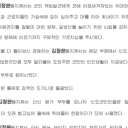
김정은
동지
께서는 군의 책임일군에게 군에 아로새겨져있는
위대
과 근로자들의 가슴속에 깊이 심어주고 대를 이어 빛내이기 위
비배관리를 잘할데 대한 문제, 갈생산을 늘이기 위한 사업을 강하
한 문제에 이르기까지 구체적인 가르치심을 주시였다.
김정은
군을 다 돌아보신
경애하는
동지
께서는 해당 부문에서 신도
 않은것만큼 모두 달라붙어 도와주면 군안의 인민생활이 지금보다
 부두로 향하시였다.
은 통채로 감격의 도가니로 들끓었다.
김정은
동지
께서 타신 배가 부두를 떠나자 신도군인민들은 
 더 오래 뵙고싶어 물속에 뛰여들어 한덩어리가 되여 사품쳤다.
김정은
동지
께서 타신 배는 보이지 않았지만 부두가로 달려온 