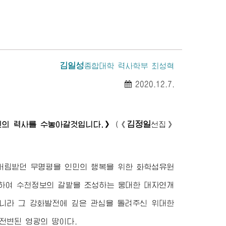
김일성
종합대학
력사학부 최성혁
2020.12.7.
김정일
신의 력사를 수놓아갈것입니다.》
(
《
선집》
 버림받던 무명평을 인민의 행복을 위한 화학섬유원
결하여 수천정보의 갈밭을 조성하는 웅대한 대자연개
니라 그 강화발전에 깊은 관심을 돌려주신
위대한
전변된 영광의 땅이다.