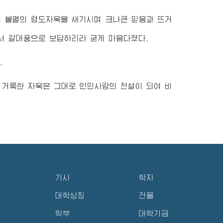
여 불멸의
령도자
욱을 새기시며 크나큰 믿음과 뜨거
서 갈대풍으로 보답하리라 굳게 마음다졌다.
.
 거룩한 자욱은 그대로 인민사랑의 전설이 되여 비
기사
학자
대학상징
건물
학부
대학기금