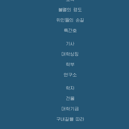
불멸의 령도
위인들의 손길
특간호
기사
대학상징
학부
연구소
학자
건물
대학기금
구내길을 따라