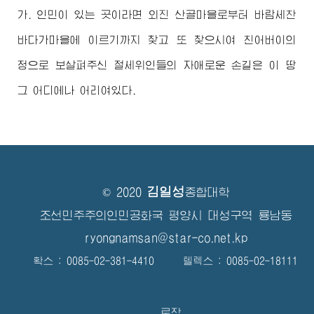
가. 인민이 있는 곳이라면 외진 산골마을로부터 바람세찬
바다가마을에 이르기까지 찾고 또 찾으시여 친
어버이
의
정으로 보살펴주신
절세위인
들의 자애로운 손길은 이 땅
그 어디에나 어리여있다.
김일성
© 2020
종합대학
조선민주주의인민공화국 평양시 대성구역 룡남동
ryongnamsan@star-co.net.kp
확스 : 0085-02-381-4410 텔렉스 : 0085-02-18111
로작