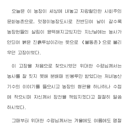
오늘은 이 농장이 세상에 내놓고 자랑할만한 사회주의
문화농촌으로, 멋쟁이농장도시로 전변되여 날이 갈수록
농장원들의 살림이 윤택해지고있지만 지난날에는 농사가
안되여 붉은 진흙투성이라는 뜻으로 《불동촌》으로 불리
우던 고장이였다.
이 고장을 처음으로 찾으시였던
위대한
수령님께서
는
농사를 잘 짓지 못해 분배때 빈봉투만 받았다는 처녀농산
기수의 이야기를 들으시고 농장의 형편을 하나하나 수첩
에 적으시며 자신께서 장천을 책임지겠다고 절절히 말씀
하시였다.
그때부터
위대한
수령님께서
는 겨울에도 여름에도 명절