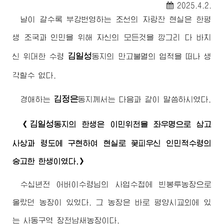
2025.4.2.
날이 갈수록 부강번영하는 조선의 자랑찬 현실은 한평
생 조국과 인민을 위해 자신의 모든것을 깡그리 다 바치
김일성
신
위대한
수령
동지
의 만고불멸의 업적을 떠나 생
각할수 없다.
김정은
경애하는
동지께서
는 다음과 같이 말씀하시였다.
김일성
《
동지
의 한생은 이민위천을 좌우명으로 삼고
사상과 령도에 구현하여 현실로 꽃피우신 인민적
수령
의
숭고한 한생이였다.》
수십년전
어버이수령님
의 사업수첩에 빈봉투농장으로
올랐던 농장이 있었다. 그 농장은 바로 평양시교외에 있
는 사동구역 장천남새농장이다.