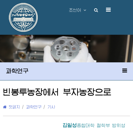
조선어
과학연구
빈봉투농장에서 부자농장으로
첫페지
/
과학연구
/
기사
김일성
종합대학
철학부 방위성