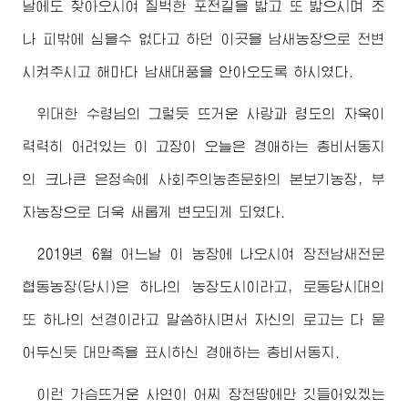
날에도 찾아오시여 질벅한 포전길을 밟고 또 밟으시며 조
나 피밖에 심을수 없다고 하던 이곳을 남새농장으로 전변
시켜주시고 해마다 남새대풍을 안아오도록 하시였다.
위대한
수령님
의 그렇듯 뜨거운 사랑과 령도의 자욱이
력력히 어려있는 이 고장이 오늘은
경애하는
총비서동지
의 크나큰 은정속에 사회주의농촌문화의 본보기농장, 부
자농장으로 더욱 새롭게 변모되게 되였다.
2019년 6월 어느날 이 농장에 나오시여 장천남새전문
협동농장(당시)은 하나의 농장도시이라고, 로동당시대의
또 하나의 선경이라고 말씀하시면서 자신의 로고는 다 묻
어두신듯 대만족을 표시하신
경애하는
총비서동지
.
이런 가슴뜨거운 사연이 어찌 장천땅에만 깃들어있겠는