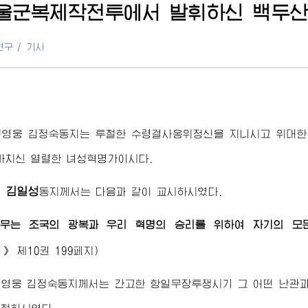
겨울군복제작전투에서 발휘하신 백두
연구
/
기사
성영웅
김정숙동지
는 투철한
수령
결사옹위정신을 지니시고
위대한
바치신 열렬한 녀성혁명가이시다.
김일성
령
동지
께서는 다음과 같이 교시하시였다.
무는 조국의 광복과 우리 혁명의 승리를 위하여 자기의 모
집》
제10권 199페지)
성영웅
김정숙동지
께서는 간고한 항일무장투쟁시기 그 어떤 난관