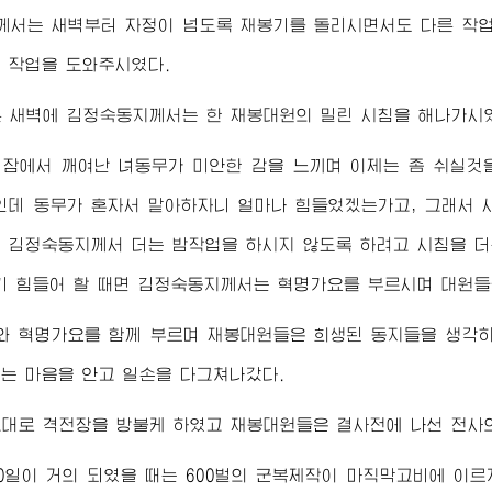
께서는 새벽부터 자정이 넘도록 재봉기를 돌리시면서도 다른 작업
 작업을 도와주시였다.
른 새벽에
김정숙동지
께서는 한 재봉대원의 밀린 시침을 해나가시
 잠에서 깨여난 녀동무가 미안한 감을 느끼며 이제는 좀 쉬실
인데 동무가 혼자서 맡아하자니 얼마나 힘들었겠는가고, 그래서 시
은
김정숙동지
께서 더는 밤작업을 하시지 않도록 하려고 시침을 더
기 힘들어 할 때면
김정숙동지
께서는 혁명가요를 부르시며 대원들
와 혁명가요를 함께 부르며 재봉대원들은 희생된 동지들을 생각하
는 마음을 안고 일손을 다그쳐나갔다.
그대로 격전장을 방불케 하였고 재봉대원들은 결사전에 나선 전사
0일이 거의 되였을 때는 600벌의 군복제작이 마직막고비에 이르