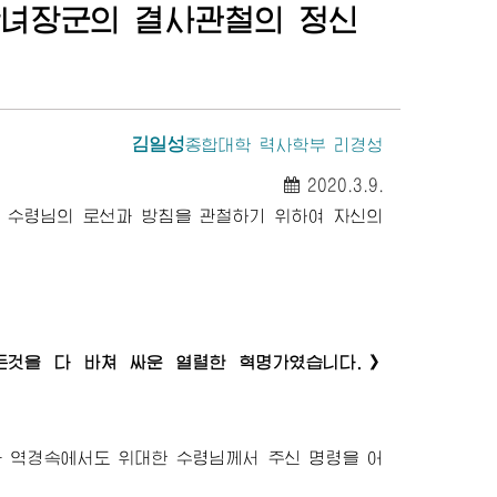
산녀
장군
의 결사관철의 정신
김일성
종합대학
력사학부 리경성
2020.3.9.
수령님
의 로선과 방침을 관철하기 위하여 자신의
든것을 다 바쳐 싸운 열렬한 혁명가였습니다.》
과 역경속에서도
위대한
수령님께서
주신 명령을 어