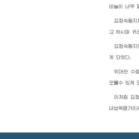
바늘이 너무 
김정숙동지
고 하시며 귀
김정숙동지
게 되였다.
위대한
수
오를수 있게 
이처럼
김
녀성혁명가이