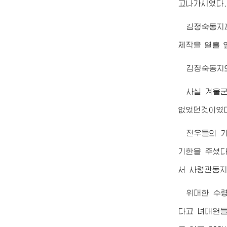
고나가시였다.
김정숙동지
제작을 열흘 
김정숙동지
사실 겨울군
없었던것이였
전우들의 
기한을 주셨다
서
사령관동
위대한
수
다고 녀대원