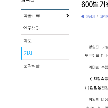
600벌
학술교류
첫페지
/
과학
연구성과
학보
항일의 녀
기사
모든것을 다 
문학작품
위대한
수
《
김정숙
동
김일성
(
《
전
항일의 녀