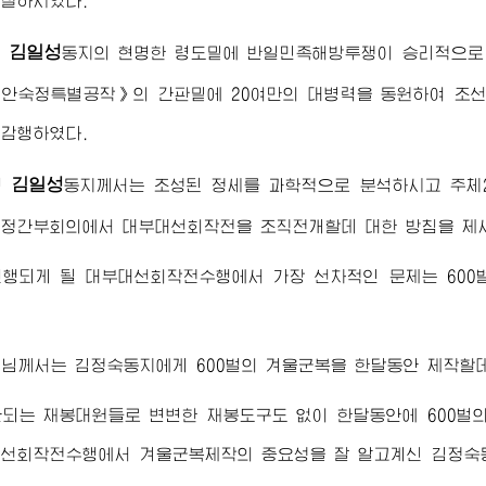
철하시였다.
김일성
령
동지
의 현명한 령도밑에 반일민족해방투쟁이 승리적으로 
안숙정특별공작》의 간판밑에 20여만의 대병력을 동원하여 조
감행하였다.
김일성
령
동지
께서는 조성된 정세를 과학적으로 분석하시고 주체28
정간부회의에서 대부대선회작전을 조직전개할데 대한 방침을 제시
진행되게 될 대부대선회작전수행에서 가장 선차적인 문제는 600
령님께서
는
김정숙동지
에게 600벌의 겨울군복을 한달동안 제작할
되는 재봉대원들로 변변한 재봉도구도 없이 한달동안에 600벌
대선회작전수행에서 겨울군복제작의 중요성을 잘 알고계신
김정숙