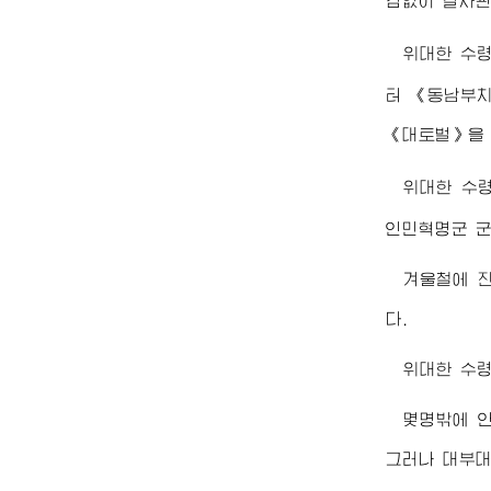
김없이 결사관
위대한
수
터 《동남부치
《대토벌》을 
위대한
수
인민혁명군 군
겨울철에 
다.
위대한
수
몇명밖에 안
그러나 대부