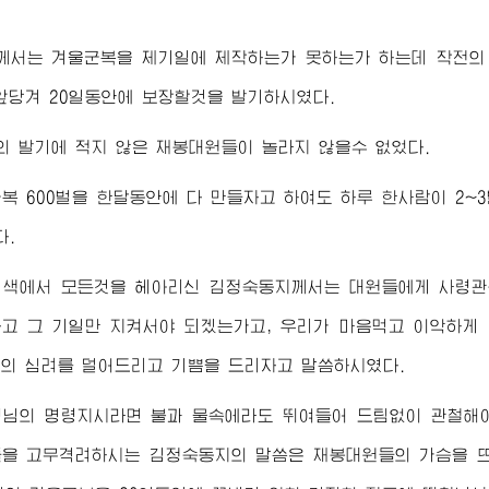
께서는 겨울군복을 제기일에 제작하는가 못하는가 하는데 작전의 
앞당겨 20일동안에 보장할것을 발기하시였다.
의 발기에 적지 않은 재봉대원들이 놀라지 않을수 없었다.
복 600벌을 한달동안에 다 만들자고 하여도 하루 한사람이 2~
다.
기색에서 모든것을 헤아리신
김정숙동지
께서는 대원들에게
사령관
고 그 기일만 지켜서야 되겠는가고, 우리가 마음먹고 이악하게
지
의 심려를 덜어드리고 기쁨을 드리자고 말씀하시였다.
령님
의 명령지시라면 불과 물속에라도 뛰여들어 드팀없이 관철해야
들을 고무격려하시는
김정숙동지
의 말씀은 재봉대원들의 가슴을 