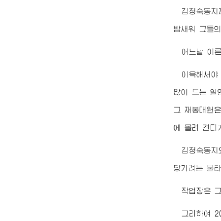
김정숙동지
밤새워 그들의
어느날 이
이윽해서야
많이 드는 일
그 재봉대원
에 몰려 견디
김정숙동지
당기려는 불타
작업장은 
그리하여 2