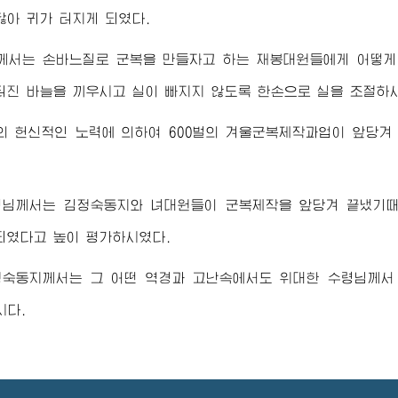
닳아 귀가 터지게 되였다.
께서는 손바느질로 군복을 만들자고 하는 재봉대원들에게 어떻게
터진 바늘을 끼우시고 실이 빠지지 않도록 한손으로 실을 조절하
의 헌신적인 노력에 의하여 600벌의 겨울군복제작과업이 앞당겨
령님께서
는
김정숙동지
와 녀대원들이 군복제작을 앞당겨 끝냈기때
되였다고 높이 평가하시였다.
정숙동지
께서는 그 어떤 역경과 고난속에서도
위대한
수령님께서
시다.