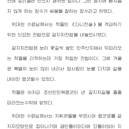
전에 걸려들면 반드시 패하는 법이니 그런 궁지에 빠져들
지 않게 하는 장수가 싸움을 잘하는 장수라고 하였다.
위대한
수령님께서
는 적들의 《다니전술》을 격파하기
위한 신묘한 전법으로 갈지자전법을 내놓으시였다.
갈지자전법은 눈이 몇길씩 쌓인 만주산지에서 뒤따라오
는 적들을 타격하는데 가장 적합한 전법이다. 그해 겨울
은 특별히 눈이 많이 내려서 앞사람이 눈을 다지며 길을
내야만 행군할수 있었다.
적들은 어차피 조선인민혁명군이 낸 갈지자길을 졸졸
따라오는수밖에 없었다.
위대한
수령님께서
는 지휘관들을 부르시여 행군로를 갈
지자모양으로 잡아나가며 굽인돌이마다에 되돌아앉아 지