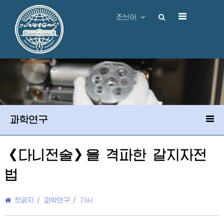
조선어
과학연구
《다니전술》을 격파한 갈지자전
법
첫페지
/
과학연구
/
기사