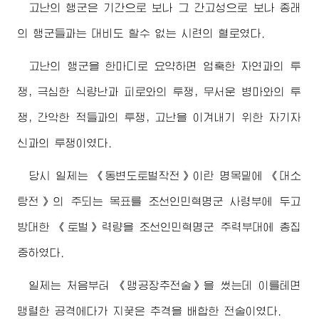
고난의 행군은 기간으로 보나 그 간고성으로 보나 종래
의 행군들과는 대비도 할수 없는 시련의 혈로였다.
고난의 행군을 한마디로 요약하면 엄혹한 자연과의 투
쟁, 극심한 식량난과 피로와의 투쟁, 무서운 병마와의 투
쟁, 간악한 적들과의 투쟁, 고난을 이겨내기 위한 자기자
신과의 투쟁이였다.
당시 일제는 《동변도토벌작전》이란 명목밑에 《대소
탕전》의 주되는 목표를 조선인민혁명군 사령부에 두고
방대한 《토벌》력량을 조선인민혁명군 주력부대에 총집
중하였다.
일제는 처음부터 《맹공장추전술》을 썼는데 이를테면
맹렬한 공격에다가 지꿎은 추격을 배합한 전술이였다.