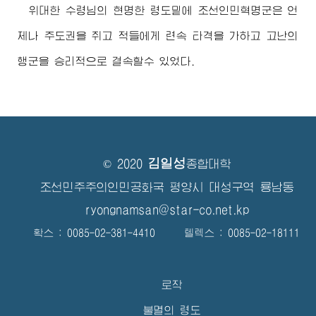
위대한
수령님
의 현명한 령도밑에 조선인민혁명군은 언
제나 주도권을 쥐고 적들에게 련속 타격을 가하고 고난의
행군을 승리적으로 결속할수 있었다.
김일성
© 2020
종합대학
조선민주주의인민공화국 평양시 대성구역 룡남동
ryongnamsan@star-co.net.kp
확스 : 0085-02-381-4410 텔렉스 : 0085-02-18111
로작
불멸의 령도