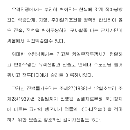
유격전쟁에서는 부단히 변화되는 현실에 맞게 적아쌍방
간의 력량관계, 지형, 주야일기조건을 정확히 타산하여 옳
은 전술, 전법을 변화무쌍하게 구사할줄 아는 군사가만이
싸움에서 백전백승할수 있다.
위대한
수령님께서
는 간고한 항일무장투쟁시기 령활하
고 변화무쌍한 유격전법과 전술로 언제나 주도권을 틀어
쥐시고 전투마다에서 승리를 이룩하시였다.
그러한 전법들가운데는 주체27(1938)년 12월초부터 주
체28(1939)년 3월말까지 진행된 남패자로부터 북대정자
에 이르는 고난의 행군시기 적들의 《다니전술》을 격파
하기 위한 묘술로 창조하신 갈지자전법도 있다.