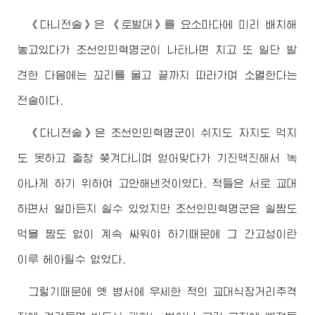
《다니전술》은 《토벌대》를 요소마다에 미리 배치해
놓고있다가 조선인민혁명군이 나타나면 치고 또 일단 발
견한 다음에는 꼬리를 물고 끝까지 따라가며 소멸한다는
전술이다.
《다니전술》은 조선인민혁명군이 쉬지도 자지도 먹지
도 못하고 줄창 쫒겨다니며 얻어맞다가 기진맥진해서 녹
아나게 하기 위하여 고안해낸것이였다. 적들은 서로 교대
하면서 얼마든지 쉴수 있었지만 조선인민혁명군은 쉴짬도
먹을 짬도 없이 계속 싸워야 하기때문에 그 간고성이란
이루 헤아릴수 없었다.
그렇기때문에 옛 병서에 우세한 적의 교대식장거리추격