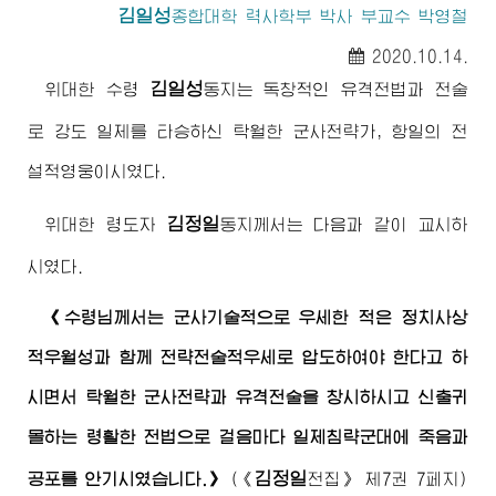
김일성
종합대학
력사학부 박사 부교수 박영철
2020.10.14.
김일성
위대한
수령
동지
는 독창적인 유격전법과 전술
로 강도 일제를 타승하신 탁월한 군사전략가, 항일의 전
설적영웅이시였다.
김정일
위대한
령도자
동지
께서는 다음과 같이 교시하
시였다.
《
수령님께서
는 군사기술적으로 우세한 적은 정치사상
적우월성과 함께 전략전술적우세로 압도하여야 한다고 하
시면서 탁월한 군사전략과 유격전술을 창시하시고 신출귀
몰하는 령활한 전법으로 걸음마다 일제침략군대에 죽음과
김정일
공포를 안기시였습니다.》
(
《
전집》
제7권 7페지)