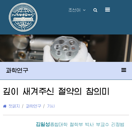
조선어
과학연구
깊이 새겨주신 절약의 참의미
첫페지
/
과학연구
/
기사
김일성
종합대학
철학부 박사 부교수 리정범