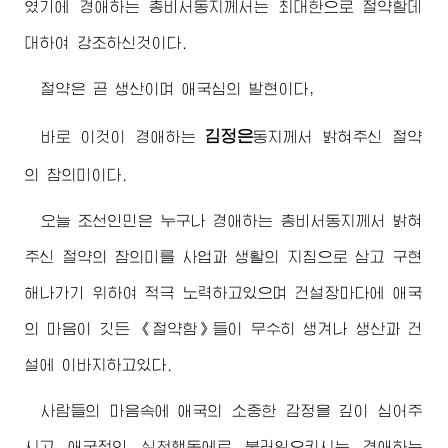
였기에
경애하는
총비서동지께서
는 최대한으로 절약할데
대하여 강조하신것이다.
절약은 곧 생산이며 애국심의 발현이다,
김정은
바로 이것이
경애하는
동지께서
밝혀주신 절약
의 참의미이다.
오늘 조선인민은 누구나
경애하는
총비서동지께서
밝혀
주신 절약의 참의미를 사업과 생활의 지침으로 삼고 구현
해나가기 위하여 적극 노력하고있으며 건설장마다에 애국
의 마음이 깃든 《절약함》들이 무수히 생겨나 생산과 건
설에 이바지하고있다.
사람들의 마음속에 애국의 소중한 감정을 깊이 심어주
시고 애국적인 실천행동에로 불러일으키시는
경애하는