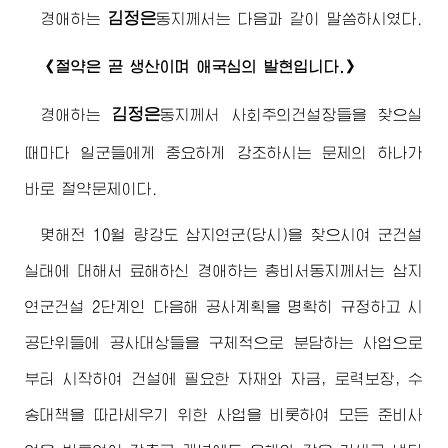
김정은
경애하는
동지께서
는 다음과 같이 말씀하시였다.
《절약은 곧 생산이며 애국심의 발현입니다.》
김정은
경애하는
동지께서
사회주의건설장들을 찾으실
때마다 일군들에게 중요하게 강조하시는 문제의 하나가
바로 절약문제이다.
몇해전 10월 량강도 삼지연군(당시)을 찾으시여 군건설
실태에 대해서 료해하신
경애하는
총비서동지께서
는 삼지
연군건설 2단계인 다음해 공사계획을 명확히 규정하고 시
공단위들에 공사대상들을 구체적으로 분담하는 사업으로
부터 시작하여 건설에 필요한 자재와 자금, 로력보장, 수
송대책을 따라세우기 위한 사업을 비롯하여 모든 준비사