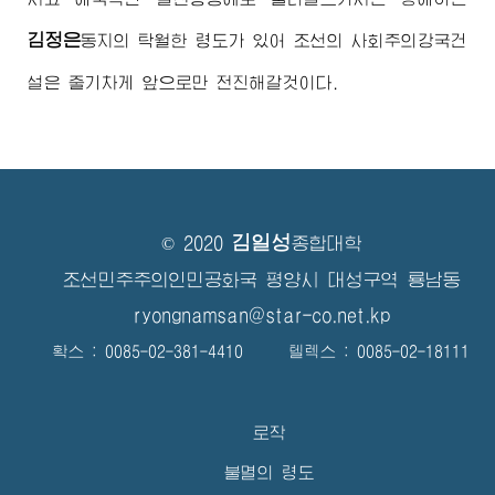
김정은
동지
의 탁월한 령도가 있어 조선의 사회주의강국건
설은 줄기차게 앞으로만 전진해갈것이다.
김일성
© 2020
종합대학
조선민주주의인민공화국 평양시 대성구역 룡남동
ryongnamsan@star-co.net.kp
확스 : 0085-02-381-4410 텔렉스 : 0085-02-18111
로작
불멸의 령도