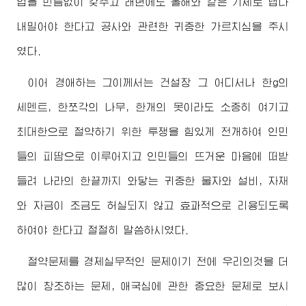
업을 빈틈없이 갖추고 래년에도 올해와 같은 기세로 냅다
내밀어야 한다고 공사와 관련한 귀중한 가르치심을 주시
였다.
이어
경애하는
그이께서는 건설장 그 어디서나 한g의
세멘트, 한쪼각의 나무, 한개의 못이라도 소중히 여기고
최대한으로 절약하기 위한 투쟁을 힘있게 전개하여 인민
들의 피땀으로 이루어지고 인민들의 뜨거운 마음에 떠받
들려 나라의 한끝까지 와닿는 귀중한 물자와 설비, 자재
와 자금이 조금도 허실되지 않고 효과적으로 리용되도록
하여야 한다고 절절히 말씀하시였다.
절약문제를 경제실무적인 문제이기 전에 우리의것을 더
많이 창조하는 문제, 애국심에 관한 중요한 문제로 보시