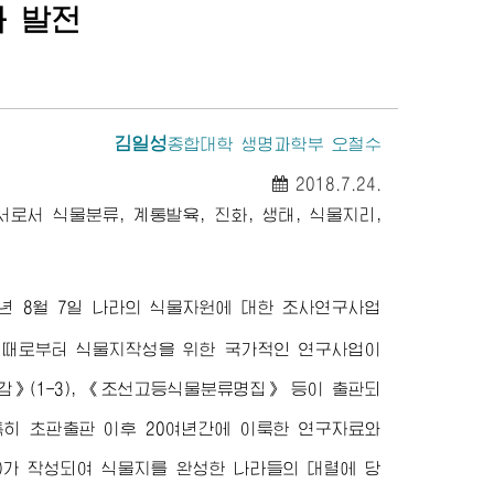
 발전
김일성
종합대학
생명과학부 오철수
2018.7.24.
서 식물분류, 계통발육, 진화, 생태, 식물지리,
47)년 8월 7일 나라의 식물자원에 대한 조사연구사업
 때로부터 식물지작성을 위한 국가적인 연구사업이
감》(1-3), 《조선고등식물분류명집》 등이 출판되
 특히 초판출판 이후 20여년간에 이룩한 연구자료와
)가 작성되여 식물지를 완성한 나라들의 대렬에 당