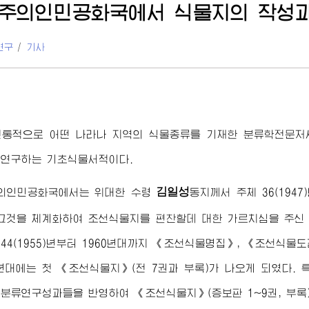
주의인민공화국에서 식물지의 작성과
연구
/
기사
통적으로 어떤 나라나 지역의 식물종류를 기재한 분류학전문저서로
 연구하는 기초식물서적이다.
김일성
의인민공화국에서는
위대한
수령
동지
께서 주체 36(19
그것을 체계화하여 조선식물지를 편찬할데 대한 가르치심을 주신
44(1955)년부터 1960년대까지 《조선식물명집》, 《조선식물도
0년대에는 첫 《조선식물지》(전 7권과 부록)가 나오게 되였다.
분류연구성과들을 반영하여 《조선식물지》(증보판 1~9권, 부록