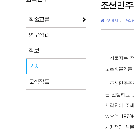
조선민주
학술교류
첫페지
/
과학
연구성과
학보
식물지는 전
기사
보호생물학을
문학작품
조선민주주
을 진행하고 
시작되여 주체
였으며 197
세계적인 식물