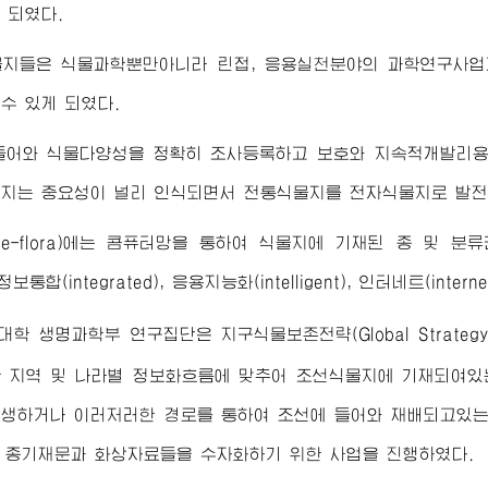
 되였다.
물지들은 식물과학뿐만아니라 린접, 응용실천분야의 과학연구사업
수 있게 되였다.
 들어와 식물다양성을 정확히 조사등록하고 보호와 지속적개발리
지는 중요성이 널리 인식되면서 전통식물지를 전자식물지로 발전
e-flora)에는 콤퓨터망을 통하여 식물지에 기재된 종 및 분류
종정보통합(integrated), 응용지능화(intelligent), 인터네트(i
대학
생명과학부 연구집단은 지구식물보존전략(Global Strategy for
 지역 및 나라별 정보화흐름에 맞추어 조선식물지에 기재되여있
생하거나 이러저러한 경로를 통하여 조선에 들어와 재배되고있는
, 종기재문과 화상자료들을 수자화하기 위한 사업을 진행하였다.