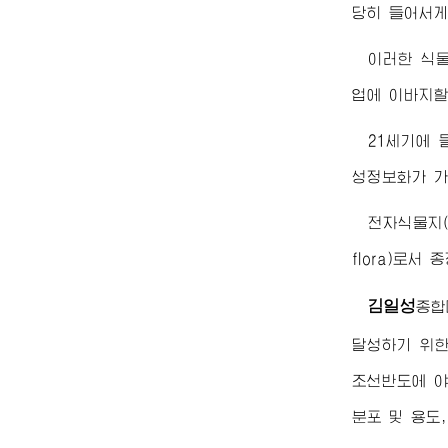
당히 들어서게
이러한 식
업에 이바지할
21세기에
성정보화가 가
전자식물지(
flora)로서 
김일성
종합
달성하기 위한
조선반도에 야
분포 및 용도