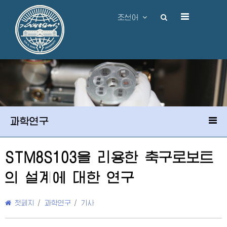
조선어
과학연구
STM8S103을 리용한 축구로보트
의 설계에 대한 연구
첫페지
/
과학연구
/
기사