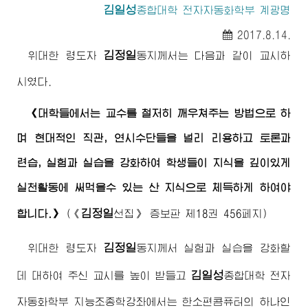
김일성
종합대학
전자자동화학부 계광명
2017.8.14.
김정일
위대한
령도자
동지
께서는 다음과 같이 교시하
시였다.
《대학들에서는 교수를 철저히 깨우쳐주는 방법으로 하
며 현대적인 직관, 연시수단들을 널리 리용하고 토론과
련습, 실험과 실습을 강화하여 학생들이 지식을 깊이있게
실천활동에 써먹을수 있는 산 지식으로 체득하게 하여야
김정일
합니다.》
(
《
선집》
증보판 제18권 456페지)
김정일
위대한
령도자
동지
께서 실험과 실습을 강화할
김일성
데 대하여 주신 교시를 높이 받들고
종합대학
전자
자동화학부 지능조종학강좌에서는 한소편콤퓨터의 하나인