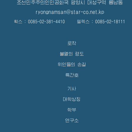
조선민주주의인민공화국 평양시 대성구역 룡남동
ryongnamsan@star-co.net.kp
확스 : 0085-02-381-4410 텔렉스 : 0085-02-18111
로작
불멸의 령도
위인들의 손길
특간호
기사
대학상징
학부
연구소