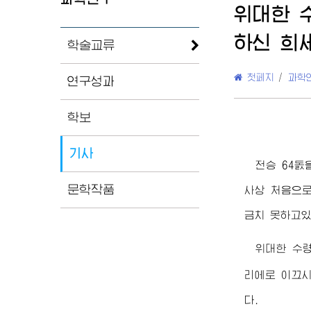
위대한
하신 희
학술교류
첫페지
/
과학
연구성과
학보
기사
전승 64돐
문학작품
사상 처음으로
금치 못하고있
위대한
수
리에로 이끄시
다.