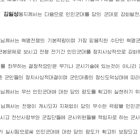
김일성
령
동지
께서는 다음으로 인민군대를 당의 군대로 강화발
령님
께서는 혁명전쟁의 기본력량이며 가장 믿음직한 수단인 혁명
근본문제로 보시고 전쟁 전기간 인민군대를 정치사상적으로 강화
패를 좌우하는 결정적요인은 무기나 군사기술에 있는것이 아니라 
춘 군인들의 정치사상적대결이며 군인대중의 정신도덕상태에 따라
령님
께서는 우선 인민군대에 대한 당의 령도를 확고히 실현하기 
령님
께서는 전쟁이 개시되자 지체없이 당의 우수한 력량을 인민
시고 전선사령부와 군집단들에 군사위원들을 책임자로 하는 군사
가 실시됨으로써 인민군대에 대한 당의 령도가 확고히 보장되고