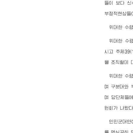
들이 보다 신
부정적현상들이
위대한
수
위대한
수
시고 주체39
을 조직할데 
위대한
수
며 구분대와 
며 당단체들에
원회가 나왔다
인민군대안
를 명실공히 