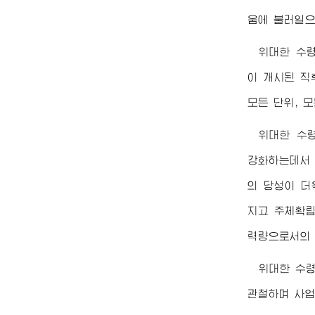
움에 불러일으
위대한
수
이 개시된 직
모든 단위, 
위대한
수
강화하는데서 
의 당성이 더
지고 주체확립
력량으로서의 
위대한
수
관철하며 사업