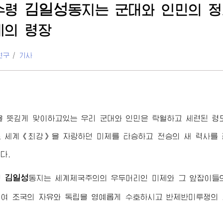
김일성
수령
동지
는 군대와 인민의 
세의 령장
연구
/
기사
을 뜻깊게 맞이하고있는 우리 군대와 인민은 탁월하고 세련된 
 세계《최강》을 자랑하던 미제를 타승하고 전승의 새 력사를 
다.
김일성
령
동지
는 세계제국주의의 우두머리인 미제와 그 앞잡이들
여 조국의 자유와 독립을 영예롭게 수호하시고 반제반미투쟁의