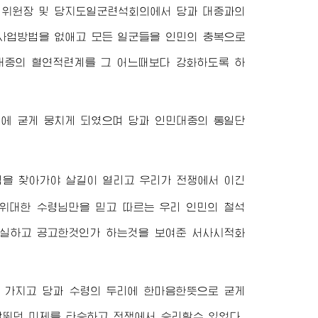
위원회 위원장 및 당지도일군련석회의에서 당과 대중과의
사업방법을 없애고 모든 일군들을 인민의 충복으로
대중의 혈연적련계를 그 어느때보다 강화하도록 하
리에 굳게 뭉치게 되였으며 당과 인민대중의 통일단
님
을 찾아가야 살길이 열리고 우리가 전쟁에서 이긴
위대한
수령님
만을 믿고 따르는 우리 인민의 철석
진실하고 공고한것인가 하는것을 보여준 서사시적화
 가지고 당과 수령의 두리에 한마음한뜻으로 굳게
날뛰던 미제를 타승하고 전쟁에서 승리할수 있었다.