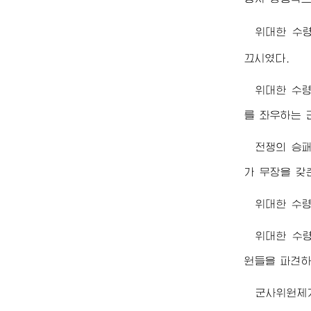
위대한
수
끄시였다.
위대한
수
를 좌우하는 
전쟁의 승
가 무장을 갖
위대한
수
위대한
수
원들을 파견하
군사위원제