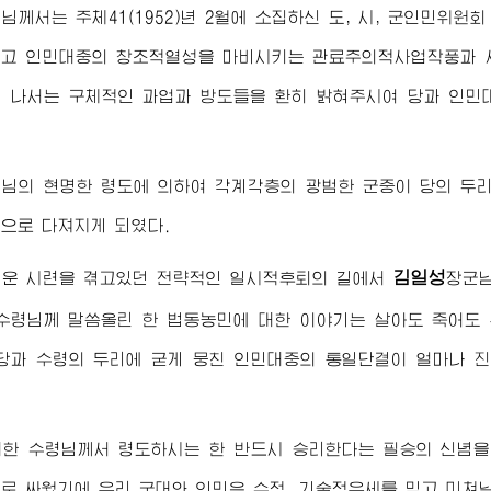
령님
께서는 주체41(1952)년 2월에 소집하신 도, 시, 군인민
고 인민대중의 창조적열성을 마비시키는 관료주의적사업작풍과 
 나서는 구체적인 과업과 방도들을 환히 밝혀주시여 당과 인민
령님
의 현명한 령도에 의하여 각계각층의 광범한 군중이 당의 두
으로 다져지게 되였다.
김일성
려운 시련을 겪고있던 전략적인 일시적후퇴의 길에서
장군
수령님
께 말씀올린 한 법동농민에 대한 이야기는 살아도 죽어도
당과 수령의 두리에 굳게 뭉친 인민대중의 통일단결이 얼마나 
대한
수령님
께서 령도하시는 한 반드시 승리한다는 필승의 신념을
로 싸웠기에 우리 군대와 인민은 수적, 기술적우세를 믿고 미쳐