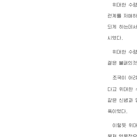
위대한
수
련계를 저애하
되게 하는데서
시였다.
위대한
수
결은 불패의것
조국이 어
다고
위대한
같은 신념과 
폭이였다.
이렇듯
위
뭉쳐 영웅적으