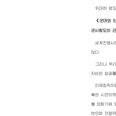
위대한
령
《군대와 
군사령도의 
세계전쟁사
많다.
그러나 우
자비한 참패를
미제침략자
혹한 시련이였
을 요람기에 
였으며 전쟁력