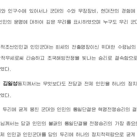
기와 인구수에 있어서나 군대의 수와 무장장비, 현대전의 경험에
인민의 운명에 대하여 깊은 우려를 표시하였으며 누구도 우리 
웅적조선인민과 인민군대는 희세의 천출명장이신
위대한
수령님
의
상적우세로써 타승하고 조국해방전쟁을 빛나는 승리로 결속함으로
였다.
김일성
령
동지
께서는 무엇보다도 전당과 전체 인민을 하나의 정
였다.
 두리에 굳게 뭉친 군대와 인민의 통일단결은 혁명전쟁승리의 
령님
께서는 당과 인민의 불패의 통일단결을 전쟁승리의 가장 중요
체 인민과 인민군대를 당의 두리에 하나의 정치적력량으로 굳게