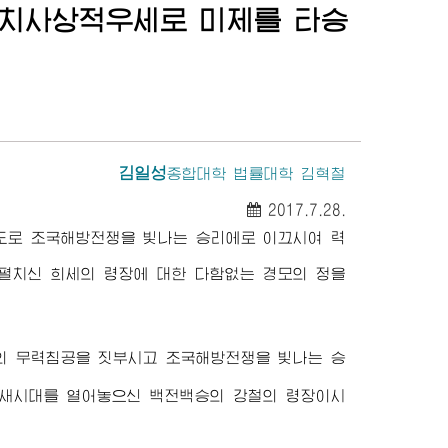
정치사상적우세로 미제를 타승
김일성
종합대학
법률대학 김혁철
2017.7.28.
령도로 조국해방전쟁을 빛나는 승리에로 이끄시여 력
펼치신 희세의 령장에 대한 다함없는 경모의 정을
의 무력침공을 짓부시고 조국해방전쟁을 빛나는 승
 새시대를 열어놓으신 백전백승의 강철의 령장이시