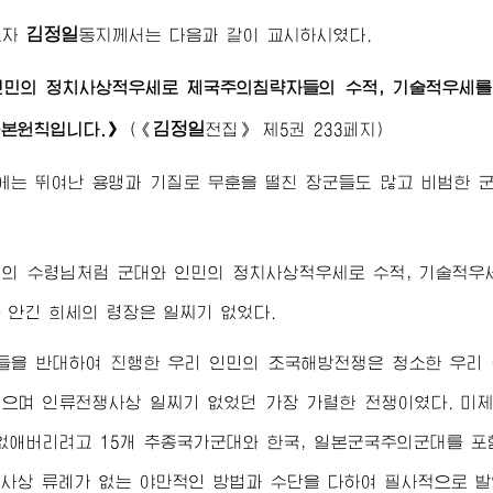
김정일
도자
동지
께서는 다음과 같이 교시하시였다.
인민의 정치사상적우세로 제국주의침략자들의 수적, 기술적우세
김정일
근본원칙입니다.》
(
《
전집》
제5권 233페지)
에는 뛰여난 용맹과 기질로 무훈을 떨친 장군들도 많고 비범한 
리의
수령님
처럼 군대와 인민의 정치사상적우세로 수적, 기술적우
 안긴 희세의 령장은 일찌기 없었다.
들을 반대하여 진행한 우리 인민의 조국해방전쟁은 청소한 우리 
으며 인류전쟁사상 일찌기 없었던 가장 가렬한 전쟁이였다. 미
없애버리려고 15개 추종국가군대와 한국, 일본군국주의군대를 
사상 류례가 없는 야만적인 방법과 수단을 다하여 필사적으로 발