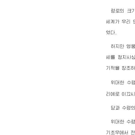
령토의 크
세계가 우리 
였다.
하지만 영
세를 정치사
기적을 창조하
위대한
수
리에로 이끄시
당과 수령의
위대한
수
기초우에서 전