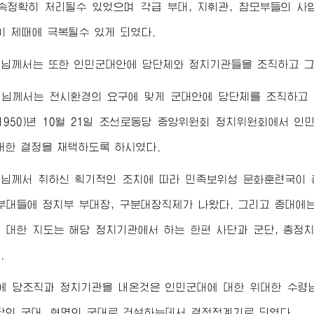
속정확히 처리될수 있었으며 각급 부대, 지휘관, 참모부들의 사
 제때에 극복될수 있게 되였다.
령님
께서는 또한 인민군대안에 당단체와 정치기관들을 조직하고 그
령님
께서는 전시환경의 요구에 맞게 군대안에 당단체를 조직하고 
(1950)년 10월 21일 조선로동당 중앙위원회 정치위원회에서 
대한 결정을 채택하도록 하시였다.
령님
께서 취하신 획기적인 조치에 따라 민족보위성 문화훈련국이 
부대들에 정치부 부대장, 구분대장직제가 나왔다. 그리고 중대에
 대한 지도는 해당 정치기관에서 하는 한편 사단과 군단, 총
.
에 당조직과 정치기관을 내온것은 인민군대에 대한
위대한
수령
당의 군대, 혁명의 군대로 건설하는데서 결정적계기로 되였다.