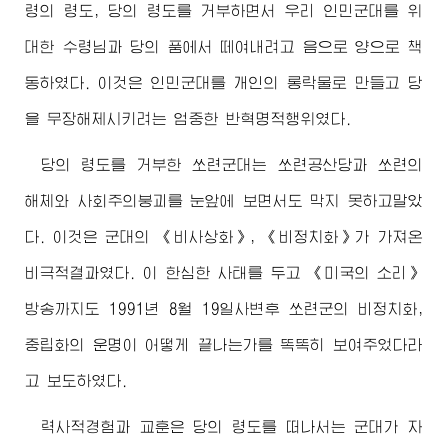
령의 령도, 당의 령도를 거부하면서 우리 인민군대를 위
대한
수령님
과 당의 품에서 떼여내려고 음으로 양으로 책
동하였다. 이것은 인민군대를 개인의 롱락물로 만들고 당
을 무장해제시키려는 엄중한 반혁명적행위였다.
당의 령도를 거부한 쏘련군대는 쏘련공산당과 쏘련의
해체와 사회주의붕괴를 눈앞에 보면서도 막지 못하고말았
다. 이것은 군대의 《비사상화》, 《비정치화》가 가져온
비극적결과였다. 이 한심한 사태를 두고 《미국의 소리》
방송까지도 1991년 8월 19일사변후 쏘련군의 비정치화,
중립화의 운명이 어떻게 끝나는가를 똑똑히 보여주었다라
고 보도하였다.
력사적경험과 교훈은 당의 령도를 떠나서는 군대가 자