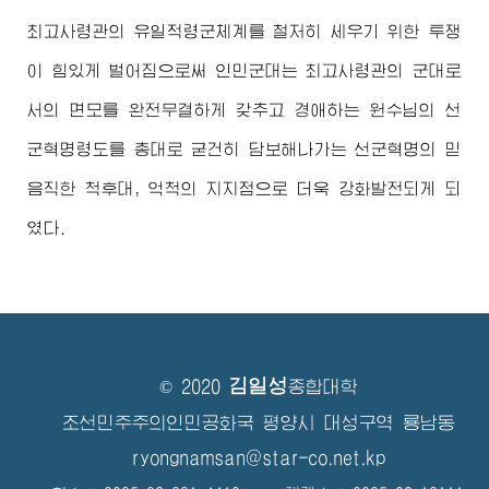
최고사령관
의 유일적령군체계를 철저히 세우기 위한 투쟁
이 힘있게 벌어짐으로써 인민군대는
최고사령관
의 군대로
서의 면모를 완전무결하게 갖추고
경애하는
원수님
의 선
군혁명령도를 총대로 굳건히 담보해나가는 선군혁명의 믿
음직한 척후대, 억척의 지지점으로 더욱 강화발전되게 되
였다.
김일성
© 2020
종합대학
조선민주주의인민공화국 평양시 대성구역 룡남동
ryongnamsan@star-co.net.kp