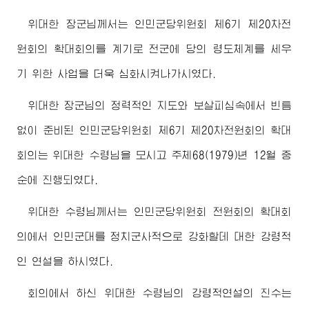
위대한
장군님
께서는 인민군당위원회 제6기 제20차전
원회의 확대회의를 계기로 전군에 당의 령도체계를 세우
기 위한 사업을 더욱 심화시켜나가시였다.
위대한
장군님
의 정력적인 지도와 보살피심속에서 빈틈
없이 준비된 인민군당위원회 제6기 제20차전원회의 확대
회의는 위대한
수령님
을 모시고 주체68(1979)년 12월 중
순에 진행되였다.
위대한
수령님
께서는 인민군당위원회 전원회의 확대회
의에서 인민군대를 정치군사적으로 강화할데 대한 강령적
인 연설을 하시였다.
회의에서 하신 위대한
수령님
의 강령적연설의 진수는