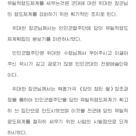
유일적령도체계를 세우는것은 군대에 대한 위대한
장군님
의 령도체계를 강화하기 위한 획기적인 조치로 된다.
위대한
장군님
께서는 인민군협주단에 당의 유일적령도
체계확립의 본보기를 마련하시였다.
인민군협주단은 위대한
수령님
께서 무어주시고 이끌어
주신 력사가 깊고 공로가 많은 인민군대의 전문예술단체
이다.
위대한
장군님
께서는 혁명가극 《당의 참된 딸》창조과
정을 통하여 인민군협주단을 당의 유일적령도체계가 확고
히 선 집단으로 만드시였으며 이것을 전군에 당의 유일적
령도체계를 철저히 세우기 위한 사업의 시발점으로 되게
하시였다.