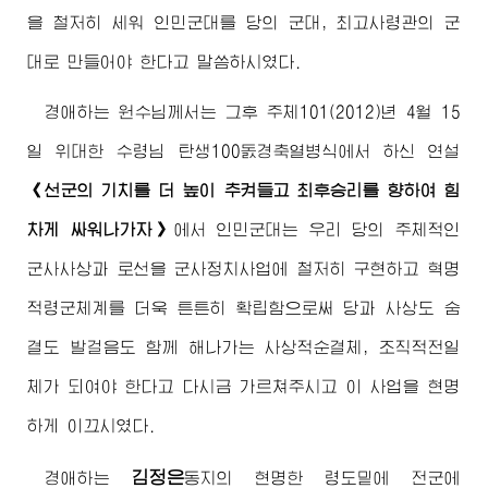
을 철저히 세워 인민군대를 당의 군대,
최고사령관
의 군
대로 만들어야 한다고 말씀하시였다.
경애하는
원수님
께서는 그후 주체101(2012)년 4월 15
일 위대한
수령님
탄생100돐경축열병식에서 하신 연설
《선군의 기치를 더 높이 추켜들고 최후승리를 향하여 힘
차게 싸워나가자》
에서 인민군대는 우리 당의 주체적인
군사사상과 로선을 군사정치사업에 철저히 구현하고 혁명
적령군체계를 더욱 튼튼히 확립함으로써 당과 사상도 숨
결도 발걸음도 함께 해나가는 사상적순결체, 조직적전일
체가 되여야 한다고 다시금 가르쳐주시고 이 사업을 현명
하게 이끄시였다.
김정은
경애하는
동지
의 현명한 령도밑에 전군에