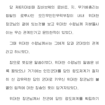
당 제6차대회때 짐바브웨의 로버트. 지. 무가베총리는
항일의 로투사인 오진우인민무력부장이 내내 위대한
장군님
의 곁에 있는것을 보고 위대한
수령님
께 저분들사
이는 무슨 관계인가고 문의한적이 있었다.
그때 위대한
수령님
께서는 그에게 당과 군대와의 관계
라고 하시였다.
참으로 뜻깊은 말씀이였다. 위대한
수령님
의 말씀은 비
록 짧았으나 거기에는 인민군대를 당의 령도체계가 철저
히 선 강유력한 당의 군대로 키우신 위대한
장군님
의 불
멸의 업적에 대한 칭송의 뜻이 담겨져있었다.
위대한
장군님
께서 전군에 당의 령도체계를 확립하기