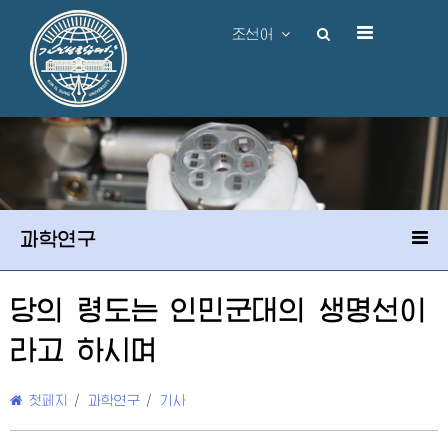
조선어
과학연구
당의 령도는 인민군대의 생명선이
라고 하시며
첫페지
/
과학연구
/
기사