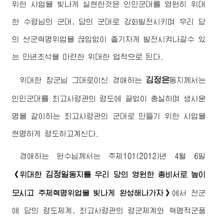
위한 사업을 빛나게 실현한것은 인민군대를 영원히 위대
한
수령님
의 군대, 당의 군대로 강화발전시키며 우리 당
의 선군혁명위업을 끊임없이 줄기차게 발전시켜나갈수 있
는 만년초석을 마련한 위대한 업적으로 된다.
김정은
위대한
장군님
그대로이신
경애하는
동지
께서는
인민군대를
최고사령관
의 령도에 끝없이 충실하며 생사운
명을 같이하는
최고사령관
의 군대로 만들기 위한 사업을
현명하게 령도하고계신다.
경애하는
원수님
께서는 주체101(2012)년 4월 6일
김정일
《위대한
동지
를 우리 당의 영원한 총비서로 높이
모시고 주체혁명위업을 빛나게 완성해나가자》
에서 전군
에 당의 령도체계,
최고사령관
의 령군체계와 혁명적군풍