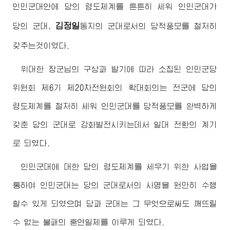
인민군대안에 당의 령도체계를 튼튼히 세워 인민군대가
김정일
당의 군대,
동지
의 군대로서의 당적풍모를 철저히
갖추는것이였다.
위대한
장군님
의 구상과 발기에 따라 소집된 인민군당
위원회 제6기 제20차전원회의 확대회의는 전군에 당의
령도체계를 철저히 세워 인민군대를 당적풍모를 완벽하게
갖춘 당의 군대로 강화발전시키는데서 일대 전환의 계기
로 되였다.
인민군대에 대한 당의 령도체계를 세우기 위한 사업을
통하여 인민군대는 당의 군대로서의 사명을 원만히 수행
할수 있게 되였으며 당과 군대는 그 무엇으로써도 깨뜨릴
수 없는 불패의 혼연일체를 이루게 되였다.