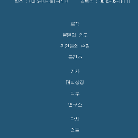
확스 : 0085-02-381-4410 텔렉스 : 0085-02-18111
로작
불멸의 령도
위인들의 손길
특간호
기사
대학상징
학부
연구소
학자
건물