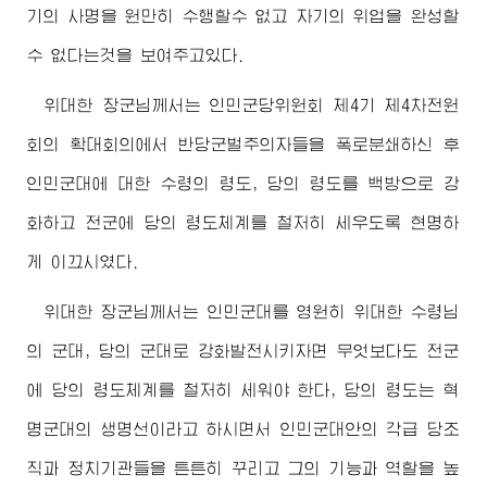
기의 사명을 원만히 수행할수 없고 자기의 위업을 완성할
수 없다는것을 보여주고있다.
위대한
장군님
께서는 인민군당위원회 제4기 제4차전원
회의 확대회의에서 반당군벌주의자들을 폭로분쇄하신 후
인민군대에 대한 수령의 령도, 당의 령도를 백방으로 강
화하고 전군에 당의 령도체계를 철저히 세우도록 현명하
게 이끄시였다.
위대한
장군님
께서는 인민군대를 영원히 위대한
수령님
의 군대, 당의 군대로 강화발전시키자면 무엇보다도 전군
에 당의 령도체계를 철저히 세워야 한다, 당의 령도는 혁
명군대의 생명선이라고 하시면서 인민군대안의 각급 당조
직과 정치기관들을 튼튼히 꾸리고 그의 기능과 역할을 높