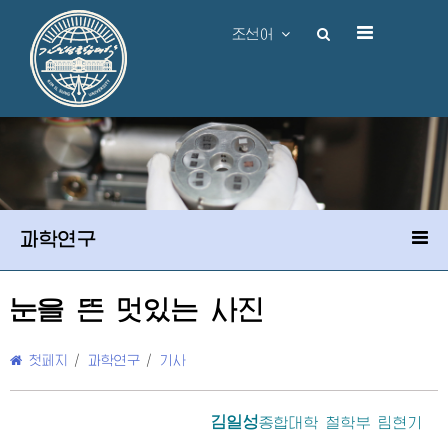
조선어
과학연구
눈을 뜬 멋있는 사진
첫페지
/
과학연구
/
기사
김일성
종합대학
철학부 림현기