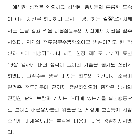
애석한 심정을 안으시고 희생된 용사들의 름름한 모습
김정은
이 어린 사진을 하나하나 보시던
경애하는
동지
께
서는 눈을 감고 찍은 리은철동무의 사진에서 시선을 멈추
시였다. 자기의 전투임무수행장소이고 병실이기도 한 함
선과 함께 희생되다나니 사진 한장 제대로 남기지 못한
19살 용사에 대한 생각이 그이의 가슴을 몹시도 쓰리게
하였다. 그럴수록 생을 마치는 최후의 순간까지 조국이
맡겨준 전투임무에 끝까지 충실하였으며 총잡은 병사의
진정한 삶의 보람과 가치는 어디에 있는가를 실천행동으
로 보여준 해군용사들의 위훈을 온 세상에 보란듯이 자랑
스럽게 내세우시려는 불같은 마음이 더욱 강렬해지시였
다.