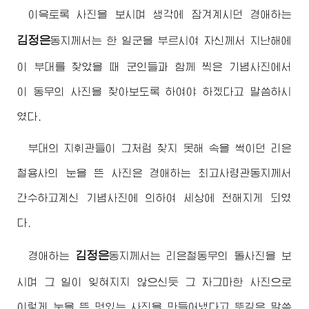
이윽토록 사진을 보시며 생각에 잠겨계시던
경애하는
김정은
동지
께서는 한 일군을 부르시여 자신께서 지난해에
이 부대를 찾았을 때 군인들과 함께 찍은 기념사진에서
이 동무의 사진을 찾아보도록 하여야 하겠다고 말씀하시
였다.
부대의 지휘관들이 그처럼 찾지 못해 속을 썩이던 리은
철용사의 눈을 뜬 사진은
경애하는
최고사령관동지
께서
간수하고계신 기념사진에 의하여 세상에 전해지게 되였
다.
김정은
경애하는
동지
께서는 리은철동무의 돌사진을 보
시며 그 일이 잊혀지지 않으신듯 그 자그마한 사진으로
이렇게 눈을 뜬 멋있는 사진을 만들어냈다고 뜻깊은 말씀