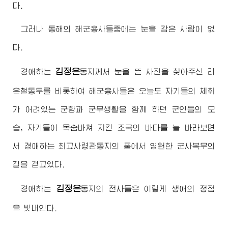
다.
그러나 동해의 해군용사들중에는 눈을 감은 사람이 없
다.
김정은
경애하는
동지
께서 눈을 뜬 사진을 찾아주신 리
은철동무를 비롯하여 해군용사들은 오늘도 자기들의 체취
가 어려있는 군항과 군무생활을 함께 하던 군인들의 모
습, 자기들이 목숨바쳐 지킨 조국의 바다를 늘 바라보면
서
경애하는
최고사령관동지
의 품에서 영원한 군사복무의
길을 걷고있다.
김정은
경애하는
동지
의 전사들은 이렇게 생애의 정점
을 빛내인다.