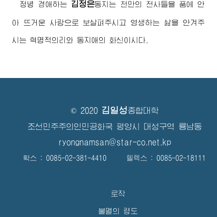
김정은
정녕
경애하는
동지
는 천만의 전사들을 품에 안
아 뜨거운 사랑으로 보살펴주시고 영생하는 삶을 안겨주
시는 혁명적의리와 동지애의 화신이시다.
김일성
© 2020
종합대학
조선민주주의인민공화국 평양시 대성구역 룡남동
ryongnamsan@star-co.net.kp
확스 : 0085-02-381-4410 텔렉스 : 0085-02-18111
로작
불멸의 령도