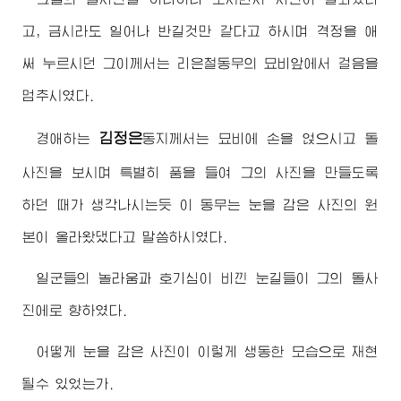
고, 금시라도 일어나 반길것만 같다고 하시며 격정을 애
써 누르시던 그이께서는 리은철동무의 묘비앞에서 걸음을
멈추시였다.
김정은
경애하는
동지
께서는 묘비에 손을 얹으시고 돌
사진을 보시며 특별히 품을 들여 그의 사진을 만들도록
하던 때가 생각나시는듯 이 동무는 눈을 감은 사진의 원
본이 올라왔댔다고 말씀하시였다.
일군들의 놀라움과 호기심이 비낀 눈길들이 그의 돌사
진에로 향하였다.
어떻게 눈을 감은 사진이 이렇게 생동한 모습으로 재현
될수 있었는가.