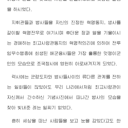
을 하시였다.
지휘관들과 병사들을 자신의 진정한 혁명동지, 생사를
같이할 혁명전우로 여기시며 후더운 정과 열을 기울이시
는
경애하는
최고사령관동지
의 혁명적의리에 의하여 전투
임무수행중에 희생된 해군용사들은 가장 훌륭한 멋쟁이군
인의 모습으로 조국청사에 영원히 아로새겨지게 되였다.
력사에는 군
령도자
와 병사들사이의 류다른 관계를 전하
는 일화들이 많았어도 우리 나라에서처럼
최고사령관
이
자신께서 간수하신 기념사진에서 떠나간 병사의 모습을
찾아 빛내준 례는 일찌기 없었다.
흔히 세상을 떠난 사람들을 보고 눈을 감았다고도 한