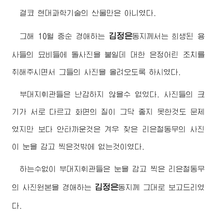
결코 현대과학기술의 산물만은 아니였다.
김정은
그해 10월 중순
경애하는
동지
께서는 희생된 용
사들의 묘비들에 돌사진을 붙일데 대한 은정어린 조치를
취해주시면서 그들의 사진을 올려오도록 하시였다.
부대지휘관들은 난감하지 않을수 없었다. 사진들의 크
기가 서로 다르고 화면의 질이 그닥 좋지 못한것도 문제
였지만 보다 안타까운것은 겨우 찾은 리은철동무의 사진
이 눈을 감고 찍은것밖에 없는것이였다.
하는수없이 부대지휘관들은 눈을 감고 찍은 리은철동무
김정은
의 사진원본을
경애하는
동지
께 그대로 보고드리였
다.