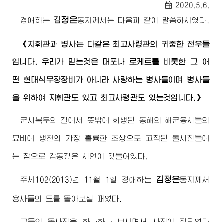
2020.5.6.
김정은
경애하는
동지
께서는 다음과 같이 말씀하시였다.
《지휘관과 병사는 다같은
최고사령관
의 귀중한 전우들
입니다. 우리가 믿는것은 대포나 로케트를 비롯한 그 어
떤 현대식무장장비가 아니라 사랑하는 병사들이며 병사들
을 위하여 지휘관도 있고
최고사령관
도 있는것입니다.》
군사복무의 길에서 뜻밖에 희생된 동해의 해군용사들의
묘비에 생전의 가장 훌륭한 초상으로 고착된 돌사진들에
는 참으로 감동깊은 사연이 깃들어있다.
김정은
주체102(2013)년 11월 1일
경애하는
동지
께서
용사들의 묘를 돌아보실 때였다.
그들의 돌사진을 하나하나 보시면서 사진이 잘되였다