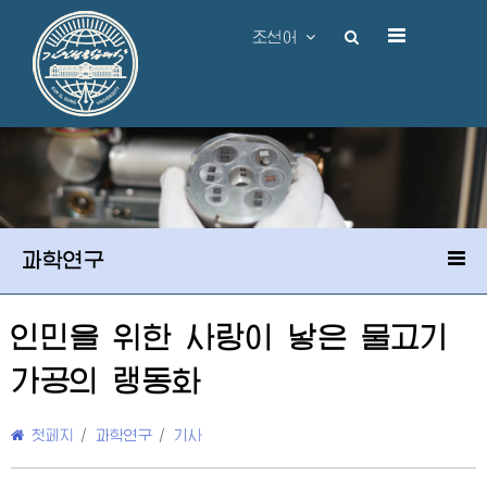
조선어
과학연구
인민을 위한 사랑이 낳은 물고기
가공의 랭동화
첫페지
/
과학연구
/
기사