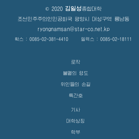
김일성
© 2020
종합대학
조선민주주의인민공화국 평양시 대성구역 룡남동
ryongnamsan@star-co.net.kp
확스 : 0085-02-381-4410 텔렉스 : 0085-02-18111
로작
불멸의 령도
위인들의 손길
특간호
기사
대학상징
학부