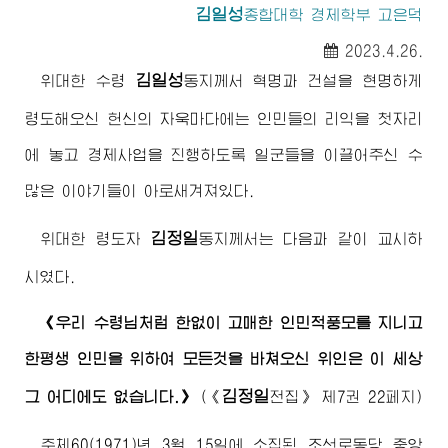
김일성
종합대학
경제학부 고은덕
2023.4.26.
김일성
위대한
수령
동지께서
혁명과 건설을 현명하게
령도해오신 헌신의 자욱마다에는 인민들의 리익을 첫자리
에 놓고 경제사업을 진행하도록 일군들을 이끌어주신 수
많은 이야기들이 아로새겨져있다.
김정일
위대한
령도자
동지께서
는 다음과 같이 교시하
시였다.
《우리
수령님
처럼 한없이 고매한 인민적풍모를 지니고
한평생 인민을 위하여 모든것을 바쳐오신 위인은 이 세상
김정일
그 어디에도 없습니다.》
(
《
전집》
제7권 22페지)
주체60(1971)년 3월 15일에 소집된 조선로동당 중앙