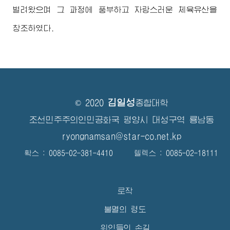
벌려왔으며 그 과정에 풍부하고 자랑스러운 체육유산을
창조하였다.
김일성
© 2020
종합대학
조선민주주의인민공화국 평양시 대성구역 룡남동
ryongnamsan@star-co.net.kp
확스 : 0085-02-381-4410 텔렉스 : 0085-02-18111
로작
불멸의 령도
위인들의 손길