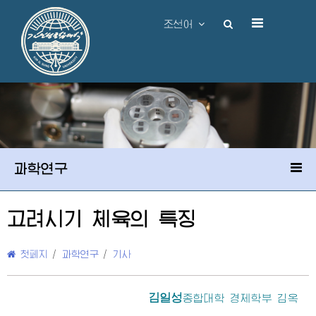
조선어
과학연구
고려시기 체육의 특징
첫페지
/
과학연구
/
기사
김일성
종합대학
경제학부 김옥