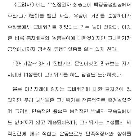
《고려사》에는 무신집권자 최충헌이 백정동궁별궁에서
추천(그네)놀이를 벌린 사실, 우왕이 거리를 순행하다가
수창궁에서 그네뛰기를 하였다는 기록 등이 전한다. 이것
은 비록 통치배들의 놀음놀이에 대한것이지만 그네뛰기가
궁정에서까지 광범히 류행되였음을 알수 있게 한다.
12세기말~13세기 전반기의 문인이였던 리규보는 자기
시에서 녀성들이 그네뛰기를 하는 광경을 노래하였다.
물론 여러차례에 걸치는 그네뛰기에 대한 금지령이 있
었지만 우리 녀성들은 그네뛰기를 전통적으로 즐겨놀았으
며 그러한 민속적인 풍습은 봉건적인 박해와 구속밑에서
도 없어지지 않고 계승되여왔다. 그네뛰기는 녀성들의 체
력단련에 매우 적합한 운동으로서 민족적정서와 향취를