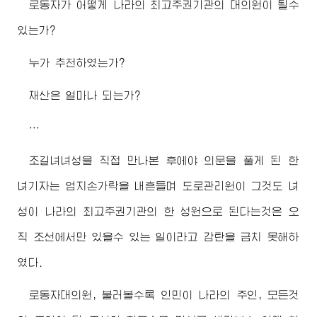
로동자가 어떻게 나라의
최고
주권기관의 대의원이 될수
있는가?
누가 추천하였는가?
재산은 얼마나 되는가?
…
조길녀녀성을 직접 만나본 후에야 의문을 풀게 된 한
녀기자는 엄지손가락을 내흔들며 도로관리원이 그것도 녀
성이 나라의
최고
주권기관의 한 성원으로 된다는것은 오
직 조선에서만 있을수 있는 일이라고 감탄을 금치 못해하
였다.
로동자대의원, 불러볼수록 인민이 나라의 주인, 모든것