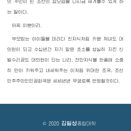
의 주인이 된 조선의 참모습을 다시금 새겨볼수 있게 하
는 말이다.
어찌 이뿐이랴.
부모없는 아이들을 데려다 친자식처럼 키운 처녀도 대
의원이 되고 수십년간 자기 맡은 초소를 성실히 지킨 신
발수리공도 대의원이 되는 나라, 천만자식을 한품에 소중
히 안아 키워주고 내세워주는 이처럼
위대한
조국, 조선
민주주의인민공화국은 세세년년 무궁토록 번영할것이다.
김일성
© 2020
종합대학