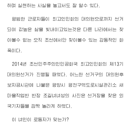
하며 실현하는 사실을 놓고서도 잘 알수 있다.
평범한 근로자들이
최고
인민회의 대의원으로까지 선거
되여 값높은 삶을 빛내이고있는것은 다른 나라에서는 찾
아볼수 없는 오직 조선에서만 찾아볼수 있는 감동적인 화
폭이다.
2014년 조선민주주의인민공화국
최고
인민회의 제13기
대의원선거가 진행될 때였다. 어느한 선거구의 대의원후
보자공시판에 나붙은 평양시 평천구역도로시설관리소 새
마을작업반 반장 조길녀녀성의 사진은 선거장을 찾은 외
국기자들을 깜짝 놀라게 하였다.
이 녀인이 로동자가 맞는가?