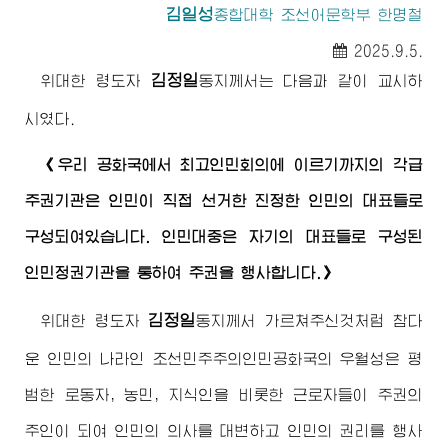
김일성
종합대학
조선어문학부 한명철
2025.9.5.
김정일
위대한
령도자
동지께서
는 다음과 같이 교시하
시였다.
《우리 공화국에서
최고
인민회의에 이르기까지의 각급
주권기관은 인민이 직접 선거한 진정한 인민의 대표들로
구성되여있습니다. 인민대중은 자기의 대표들로 구성된
인민정권기관을 통하여 주권을 행사합니다.》
김정일
위대한
령도자
동지께서
가르쳐주신것처럼 참다
운 인민의 나라인 조선민주주의인민공화국의 우월성은 평
범한 로동자, 농민, 지식인을 비롯한 근로자들이 주권의
주인이 되여 인민의 의사를 대변하고 인민의 권리를 행사