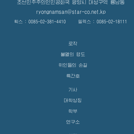
조선민주주의인민공화국 평양시 대성구역 룡남동
ryongnamsan@star-co.net.kp
확스 : 0085-02-381-4410 텔렉스 : 0085-02-18111
로작
불멸의 령도
위인들의 손길
특간호
기사
대학상징
학부
연구소