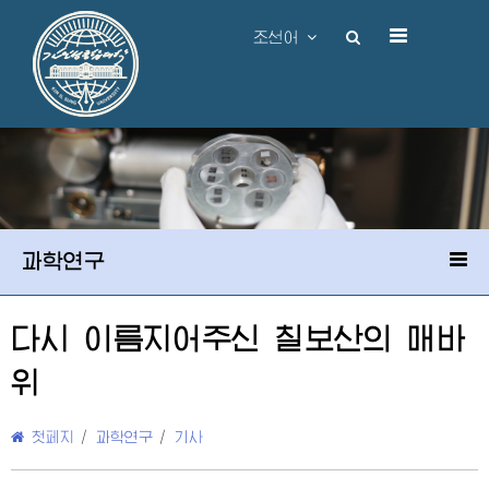
조선어
과학연구
다시 이름지어주신 칠보산의 매바
위
첫페지
/
과학연구
/
기사