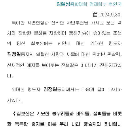
김일성
종합대학
경제학부 백인국
2024.9.30.
특이한 자연현상과 진귀한 자연부원을 가지고 오랜 력
사와 찬란한 문화를 자랑하며 동해기슭에 솟아있는 조선
의 명산 칠보산에는 인민에 대한
위대한
령도자
김정일
동지
의 열렬한 사랑과 사물에 대한 뛰여난 관찰력,
천재적인 예지를 보여주는 전설같은 이야기가 전해지고있
다.
김정일
위대한
령도자
동지께서
는 다음과 같이 교시하
시였다.
《칠보산은 기묘한 봉우리들과 바위들, 절벽들을 비롯
한 독특한 경치를 이룬 우리 나라 명승지의 하나입니