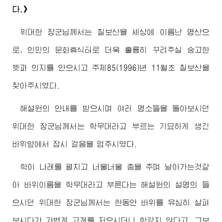
다.》
위대한
장군님께서
는 칠보산을 세상에 이름난 명산으
로, 인민의 문화휴식터로 더욱 훌륭히 꾸려주실 숭고한
뜻과 의지를 안으시고 주체85(1996)년 11월초 칠보산을
찾아주시였다.
해설원의 안내를 받으시며 여러 명소들을 돌아보시던
위대한
장군님께서
는 학무대라고 부르는 기묘하게 생긴
바위앞에서 잠시 걸음을 멈추시였다.
학이 나래를 펼치고 너울너울 춤을 추며 날아가는것같
아 바위이름을 학무대라고 부른다는 해설원의 설명의 들
으시던
위대한
장군님께서
는 한동안 바위를 유심히 살펴
보시다가 가볍게 고개를 저으시더니 학같지 않다고, 그보