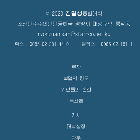
김일성
© 2020
종합대학
조선민주주의인민공화국 평양시 대성구역 룡남동
ryongnamsan@star-co.net.kp
확스 : 0085-02-381-4410 텔렉스 : 0085-02-18111
로작
불멸의 령도
위인들의 손길
특간호
기사
대학상징
학부