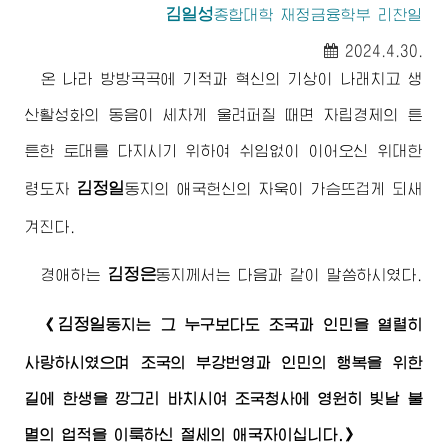
김일성
종합대학
재정금융학부 리찬일
2024.4.30.
온 나라 방방곡곡에 기적과 혁신의 기상이 나래치고 생
산활성화의 동음이 세차게 울려퍼질 때면 자립경제의 튼
튼한 토대를 다지시기 위하여 쉬임없이 이어오신
위대한
김정일
령도자
동지
의 애국헌신의 자욱이 가슴뜨겁게 되새
겨진다.
김정은
경애하는
동지께서
는 다음과 같이 말씀하시였다.
김정일
《
동지
는 그 누구보다도 조국과 인민을 열렬히
사랑하시였으며 조국의 부강번영과 인민의 행복을 위한
길에 한생을 깡그리 바치시여 조국청사에 영원히 빛날 불
멸의 업적을 이룩하신 절세의 애국자이십니다.》