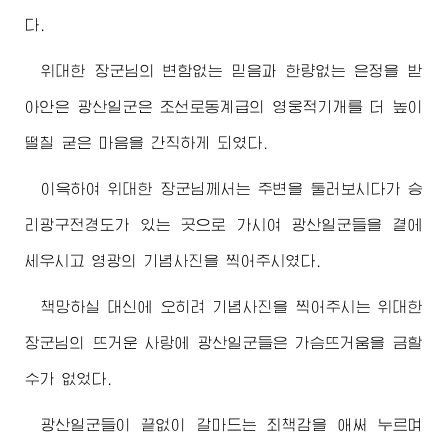
다.
위대한
장군님
의 변함없는 믿음과 한량없는 은정을 받
아안은 광산일군은 조선로동계급의 영웅적기개를 더 높이
떨칠 굳은 마음을 간직하게 되였다.
이윽하여
위대한
장군님께서
는 주변을 둘러보시다가 승
리광구전경도가 있는 곳으로 가시여 광산일군들을 곁에
세우시고 영광의 기념사진을 찍어주시였다.
책망하실 대신에 오히려 기념사진을 찍어주시는
위대한
장군님
의 뜨거운 사랑에 광산일군들은 가슴뜨거움을 금할
수가 없었다.
광산일군들이 끝없이 갈마드는 죄책감을 애써 누르며