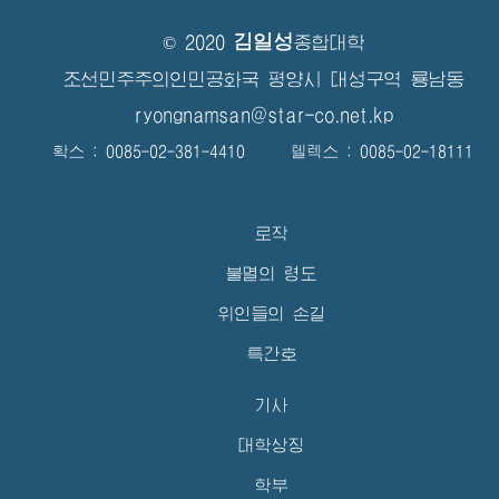
김일성
© 2020
종합대학
조선민주주의인민공화국 평양시 대성구역 룡남동
ryongnamsan@star-co.net.kp
확스 : 0085-02-381-4410 텔렉스 : 0085-02-18111
로작
불멸의 령도
위인들의 손길
특간호
기사
대학상징
학부