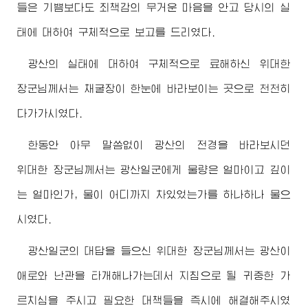
들은 기쁨보다도 죄책감의 무거운 마음을 안고 당시의 실
태에 대하여 구체적으로 보고를 드리였다.
광산의 실태에 대하여 구체적으로 료해하신
위대한
장군님께서
는 채굴장이 한눈에 바라보이는 곳으로 천천히
다가가시였다.
한동안 아무 말씀없이 광산의 전경을 바라보시던
위대한
장군님께서
는 광산일군에게 물량은 얼마이고 깊이
는 얼마인가, 물이 어디까지 차있었는가를 하나하나 물으
시였다.
광산일군의 대답을 들으신
위대한
장군님께서
는 광산이
애로와 난관을 타개해나가는데서 지침으로 될 귀중한 가
르치심을 주시고 필요한 대책들을 즉시에 해결해주시였