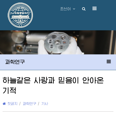
조선어
과학연구
하늘같은 사랑과 믿음이 안아온
기적
첫페지
/
과학연구
/
기사