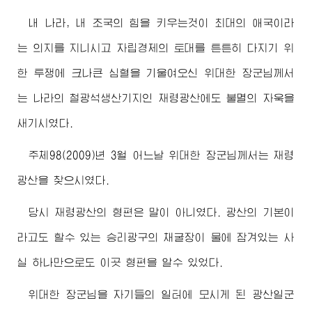
내 나라, 내 조국의 힘을 키우는것이 최대의 애국이라
는 의지를 지니시고 자립경제의 토대를 튼튼히 다지기 위
한 투쟁에 크나큰 심혈을 기울여오신
위대한
장군님께서
는 나라의 철광석생산기지인 재령광산에도 불멸의 자욱을
새기시였다.
주체98(2009)년 3월 어느날
위대한
장군님께서
는 재령
광산을 찾으시였다.
당시 재령광산의 형편은 말이 아니였다. 광산의 기본이
라고도 할수 있는 승리광구의 채굴장이 물에 잠겨있는 사
실 하나만으로도 이곳 형편을 알수 있었다.
위대한
장군님
을 자기들의 일터에 모시게 된 광산일군