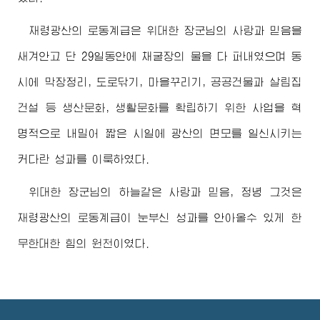
재령광산의 로동계급은
위대한
장군님
의 사랑과 믿음을
새겨안고 단 29일동안에 채굴장의 물을 다 퍼내였으며 동
시에 막장정리, 도로닦기, 마을꾸리기, 공공건물과 살림집
건설 등 생산문화, 생활문화를 확립하기 위한 사업을 혁
명적으로 내밀어 짧은 시일에 광산의 면모를 일신시키는
커다란 성과를 이룩하였다.
위대한
장군님
의 하늘같은 사랑과 믿음, 정녕 그것은
재령광산의 로동계급이 눈부신 성과를 안아올수 있게 한
무한대한 힘의 원천이였다.