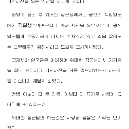
기념사진을 찍는 영광을 지니게 되였다.
촬영이 끝난 후
위대한
장군님께서
는 광산의 책임일군
김일성
에게
주의
연구실에 와서 사진을 찍은것은 이 광산
일군들과 로동계급이 다시는 주저앉지 않고 일을 잘하도
록 고무해주기 위해서라고 뜨겁게 교시하시였다.
그제서야 일군들은 어찌하여
위대한
장군님께서
자기들
을 곁에 세우시고 기념사진을 거듭 찍으시였는가 하는것
을 다소나마 깨닫게 되였다.
정녕 이보다 더 큰 믿음, 이보다 더 뜨거운 사랑이 그
어디에 또 있겠는가.
위대한
장군님
의 하늘같은 사랑과 믿음은 기적을 안아
왔다.