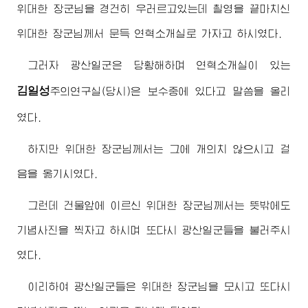
위대한
장군님
을 경건히 우러르고있는데 촬영을 끝마치신
위대한
장군님께서
문득 연혁소개실로 가자고 하시였다.
그러자 광산일군은 당황해하며 연혁소개실이 있는
김일성
주의
연구실(당시)은 보수중에 있다고 말씀을 올리
였다.
하지만
위대한
장군님께서
는 그에 개의치 않으시고 걸
음을 옮기시였다.
그런데 건물앞에 이르신
위대한
장군님께서
는 뜻밖에도
기념사진을 찍자고 하시며 또다시 광산일군들을 불러주시
였다.
이리하여 광산일군들은
위대한
장군님
을 모시고 또다시