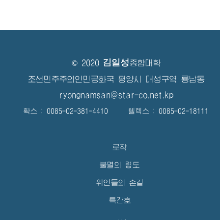
김일성
© 2020
종합대학
조선민주주의인민공화국 평양시 대성구역 룡남동
ryongnamsan@star-co.net.kp
확스 : 0085-02-381-4410 텔렉스 : 0085-02-18111
로작
불멸의 령도
위인들의 손길
특간호