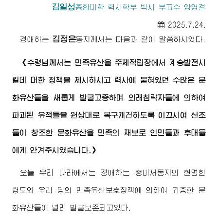
김일성
종합대학
력사학부 박사 부교수 양영걸
2025.7.24.
김정은
경애하는
동지께서
는 다음과 같이 말씀하시였다.
《
수령님께서
는 민족유산을 주체적립장에서 계승발전시
킬데 대한 정책을 제시하시고 력사에 묻혀있던 수많은 문
화유산들을 새롭게 발굴고증하며 외래침략자들에 의하여
파괴된 유적들을 원상대로 복구개건하도록 이끄시여 선조
들이 창조한 문화유산을 민족의 재보로 인민들과 후대들
에게 안겨주시였습니다.》
오늘 우리 나라에서는
경애하는
총비서동지
의 현명한
령도와 우리 당의 민족유산보호정책에 의하여 귀중한 문
화유산들이 널리 발굴보존되고있다.