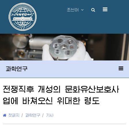
조선어
과학연구
전쟁직후 개성의 문화유산보호사
업에 바쳐오신
위대한
령도
첫페지
/
과학연구
/
기사