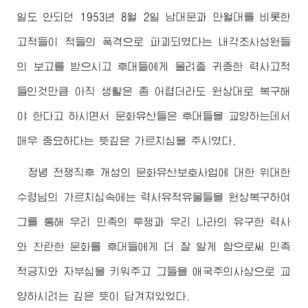
일도 안되던 1953년 8월 2일 남대문과 만월대를 비롯한
고적들이 적들의 폭격으로 파괴되였다는 내각조사성원들
의 보고를 받으시고 후대들에게 물려줄 귀중한 력사고적
들인것만큼 아직 생활은 좀 어렵더라도 원상대로 복구해
야 한다고 하시면서 문화유산들은 후대들을 교양하는데서
매우 중요하다는 뜻깊은 가르치심을 주시였다.
정녕 전쟁직후 개성의 문화유산보호사업에 대한
위대한
수령님
의 가르치심속에는 력사유적유물들을 원상복구하여
그를 통해 우리 민족의 투쟁과 우리 나라의 유구한 력사
와 찬란한 문화를 후대들에게 더 잘 알게 함으로써 민족
적긍지와 자부심을 키워주고 그들을 애국주의사상으로 교
양하시려는 깊은 뜻이 담겨져있었다.