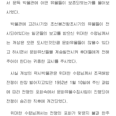
서 문득 박물관에 어떤 유물들이 보존되였는가를 물어보
시였다.
박물관에 고려시기와 조선봉건왕조시기의 유물들이 전
시되여있다는 일군들의 보고를 받으신
위대한
수령님께서
는 개성은 오랜 도시인것만큼 문화유물들이 많을수 있다
고 하시면서 문화유산들을 계승발전시켜 후대들에게 전해
주어야 한다는 귀중한 교시를 주시였다.
사실 개성의 력사박물관은
위대한
수령님께서
조국해방
전쟁이 한창 벌어지고있던 1952년 1월 10일에 주신 과업
에 따라 전쟁의 포화속에서 문화유물수집사업이 진행되여
전쟁이 승리한 직후에 개건되였다.
위대한
수령님께서
는 전쟁의 포화가 멎은지 불과 한주