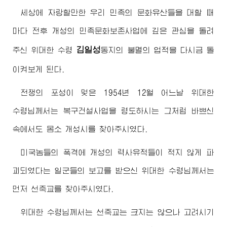
세상에 자랑할만한 우리 민족의 문화유산들을 대할 때
마다 전후 개성의 민족문화보존사업에 깊은 관심을 돌려
김일성
주신
위대한
수령
동지
의 불멸의 업적을 다시금 돌
이켜보게 된다.
전쟁의 포성이 멎은 1954년 12월 어느날
위대한
수령님께서
는 복구건설사업을 령도하시는 그처럼 바쁘신
속에서도 몸소 개성시를 찾아주시였다.
미국놈들의 폭격에 개성의 력사유적들이 적지 않게 파
괴되였다는 일군들의 보고를 받으신
위대한
수령님께서
는
먼저 선죽교를 찾아주시였다.
위대한
수령님께서
는 선죽교는 크지는 않으나 고려시기