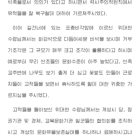
석축물로서 의의가 있다고 하시면서 력사주의적원칙에서
유적들을 잘 복구할데 대하여 가르쳐주시였다.
이어 길건너에 있는 표충비각앞에 이르신
위대한
수령님께서
는 화강석으로 다듬어세운 비석을 보시며 거부
기조각은 그 규모가 매우 크고 조각이 훌륭하다고 하시며
예로부터 우리 선조들의 문화수준이 아주 높았다고, 선죽
교주변에 나무도 보기 좋게 더 심고 꽃밭도 만들어 근로
자들이 고적들을 보면서 휴식하도록 할데 대한 귀중한 가
르치심을 주시였다.
고적들을 돌아보신
위대한
수령님께서
는 개성시 당, 정
권기관 및 경제, 교육문화기관 일군들의 협의회를 조직하
시고 개성의 문화유물보존실태를 하나하나 료해하시고나