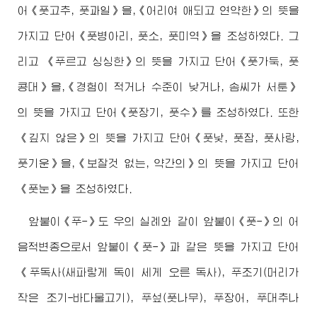
어《풋고추, 풋과일》을,《어리여 애되고 연약한》의 뜻을
가지고 단어《풋병아리, 풋소, 풋미역》을 조성하였다. 그
리고 《푸르고 싱싱한》의 뜻을 가지고 단어《풋가둑, 풋
콩대》을,《경험이 적거나 수준이 낮거나, 솜씨가 서툰》
의 뜻을 가지고 단어《풋장기, 풋수》를 조성하였다. 또한
《깊지 않은》의 뜻을 가지고 단어《풋낯, 풋잠, 풋사랑,
풋기운》을,《보잘것 없는, 약간의》의 뜻을 가지고 단어
《풋눈》을 조성하였다.
앞붙이《푸-》도 우의 실례와 같이 앞붙이《풋-》의 어
음적변종으로서 앞붙이《풋-》과 같은 뜻을 가지고 단어
《푸독사(새파랗게 독이 세게 오른 독사), 푸조기(머리가
작은 조기-바다물고기), 푸섶(풋나무), 푸장어, 푸대추나