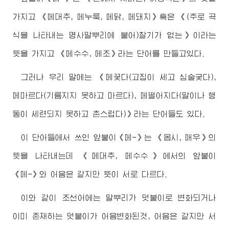
가지고 《메대추, 메누룩, 메닭, 메돼지》혹은 《(주로 곡
식을 나타내는 명사말뿌리에 붙어)찰기가 없는》이라는
뜻을 가지고 《메수수, 메조》라는 단어를 만들고있다.
그러나 우리 말에는 《메꿎다(고집이 세고 심술궂다),
메마르다(기름지지 못하고 마르다), 메떨어지다(말이나 행
동이 세련되지 못하고 촌스럽다)》라는 단어들도 있다.
이 단어들에서 쓰인 앞붙이《메-》는 《몹시, 매우》의
뜻을 나타내는데 《메대추, 메수수》에서의 앞붙이
《메-》와 어음은 같지만 뜻이 서로 다르다.
이와 같이 조선어에는 말뿌리가 덧붙이로 변화되거나
이미 존재하는 덧붙이가 어음변화된것, 어음은 같지만 서