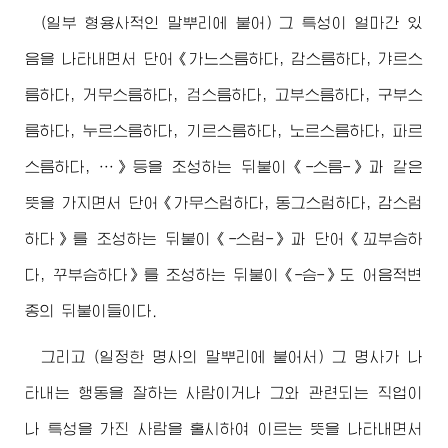
(일부 형용사적인 말뿌리에 붙어) 그 특성이 얼마간 있
음을 나타내면서 단어《가느스름하다, 감스름하다, 갸르스
름하다, 거무스름하다, 검스름하다, 고부스름하다, 구부스
름하다, 누르스름하다, 기르스름하다, 노르스름하다, 파르
스름하다, …》등을 조성하는 뒤붙이《-스름-》과 같은
뜻을 가지면서 단어《가무스럼하다, 동그스럼하다, 감스럼
하다》를 조성하는 뒤붙이《-스럼-》과 단어《꼬부슴하
다, 꾸부슴하다》를 조성하는 뒤붙이《-슴-》도 어음적변
종의 뒤붙이들이다.
그리고 (일정한 명사의 말뿌리에 붙어서) 그 명사가 나
타내는 행동을 잘하는 사람이거나 그와 관련되는 직업이
나 특성을 가진 사람을 홀시하여 이르는 뜻을 나타내면서