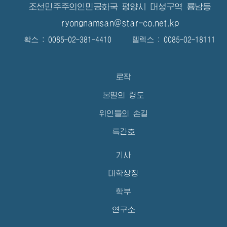
조선민주주의인민공화국 평양시 대성구역 룡남동
ryongnamsan@star-co.net.kp
확스 : 0085-02-381-4410 텔렉스 : 0085-02-18111
로작
불멸의 령도
위인들의 손길
특간호
기사
대학상징
학부
연구소