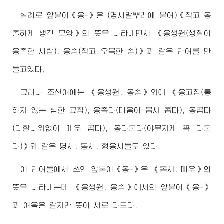
실례로 앞붙이《옹-》은 (명사말뿌리에 붙어)《작고 옹
졸하게 생긴 모양》의 뜻을 나타내면서 《옹생원(성질이
옹졸한 사람), 옹솥(작고 오목한 솥)》과 같은 단어를 만
들고있다.
그러나 조선어에는 《옹생원, 옹솥》외에 《옹고집(통
하지 않는 심한 고집), 옹좁다(마음이 몹시 좁다), 옹곱다
(더할나위없이 매우 곱다), 옹다물다(야무지게 꼭 다물
다)》와 같은 명사, 동사, 형용사들도 있다.
이 단어들에서 쓰인 앞붙이《옹-》은 《몹시, 매우》의
뜻을 나타내는데 《옹생원, 옹솥》에서의 앞붙이《옹-》
과 어음은 같지만 뜻이 서로 다르다.