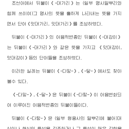
조선어에서 뒤붙이《-대가리》는 (일부 명사말뿌리와
함께 쓰이여)그 명사의 뜻을 홀하게 나타내는 뜻을 가지
면서 단어《멋대가리, 맛대가리》를 조성하였다.
뒤붙이《-대가리》의 어음적변종인 뒤붙이《-대강이》
는 뒤붙이《-대가리》와 같은 뜻을 가지고 《맛대강이,
멋대강이》등의 단어들을 조성하였다.
이러한 실례는 뒤붙이《-다맣-》,《-닿-》에서도 찾아
볼수 있다.
《-다맣-》,《-닿-》은 뒤붙이《-다랗-》이 어음변화되
여 이루어진 어음적변종의 뒤붙이들이다.
뒤붙이《-다랗-》은 (일부 형용사의 말뿌리에 붙어)대
상이나 현상의 특성을 강조하거나 그 특성이 매우 강함을