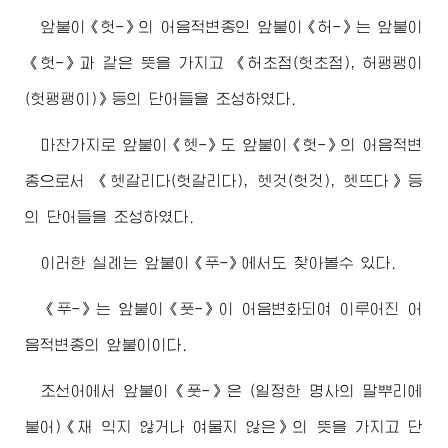
앞붙이《헛-》의 어음적변종인 앞붙이《허-》는 앞붙이
《헛-》과 같은 뜻을 가지고 《허초점(헛초점), 허팽팽이
(헛팽팽이)》등의 단어들을 조성하였다.
마찬가지로 앞붙이《헷-》도 앞붙이《헛-》의 어음적변
종으로서 《헷갈리다(헛갈리다), 헷것(헛것), 헷뜨다》등
의 단어들을 조성하였다.
이러한 실례는 앞붙이《푸-》에서도 찾아볼수 있다.
《푸-》는 앞붙이《풋-》이 어음변화되여 이루어진 어
음적변종의 앞붙이이다.
조선어에서 앞붙이《풋-》은 (일정한 명사의 말뿌리에
붙어)《채 익지 않거나 여물지 않은》의 뜻을 가지고 단