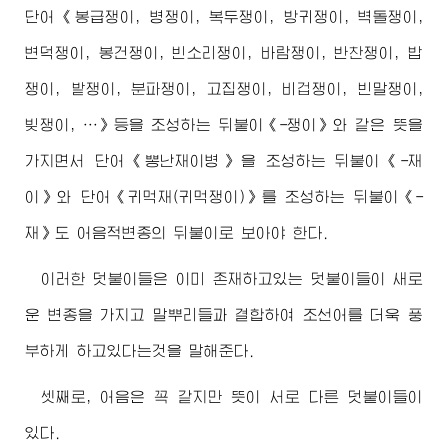
단어《봉급쟁이, 병쟁이, 복두쟁이, 방귀쟁이, 벽돌쟁이,
변덕쟁이, 봉건쟁이, 빈소리쟁이, 바람쟁이, 반찬쟁이, 밥
쟁이, 밭쟁이, 분파쟁이, 고집쟁이, 비겁쟁이, 빈말쟁이,
빚쟁이, …》등을 조성하는 뒤붙이《-쟁이》와 같은 뜻을
가지면서 단어《뽕난재이병》을 조성하는 뒤붙이《-재
이》와 단어《귀먹재(귀먹쟁이)》를 조성하는 뒤붙이《-
재》도 어음적변종의 뒤붙이로 보아야 한다.
이러한 덧붙이들은 이미 존재하고있는 덧붙이들이 새로
운 변종을 가지고 말뿌리들과 결합하여 조선어를 더욱 풍
부하게 하고있다는것을 말해준다.
셋째로, 어음은 꼭 같지만 뜻이 서로 다른 덧붙이들이
있다.