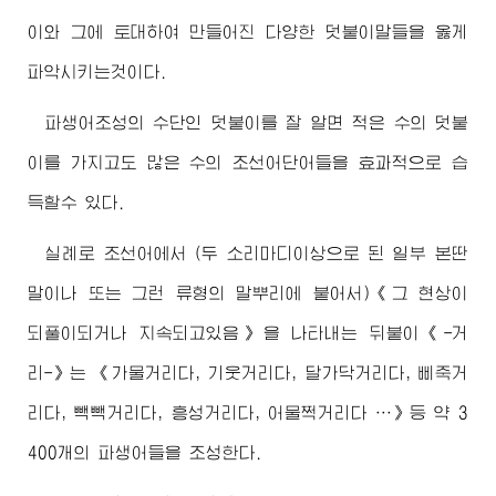
이와 그에 토대하여 만들어진 다양한 덧붙이말들을 옳게
파악시키는것이다.
파생어조성의 수단인 덧붙이를 잘 알면 적은 수의 덧붙
이를 가지고도 많은 수의 조선어단어들을 효과적으로 습
득할수 있다.
실례로 조선어에서 (두 소리마디이상으로 된 일부 본딴
말이나 또는 그런 류형의 말뿌리에 붙어서)《그 현상이
되풀이되거나 지속되고있음》을 나타내는 뒤붙이《-거
리-》는 《가물거리다, 기웃거리다, 달가닥거리다, 삐죽거
리다, 빽빽거리다, 흥성거리다, 어물쩍거리다 …》등 약 3
400개의 파생어들을 조성한다.