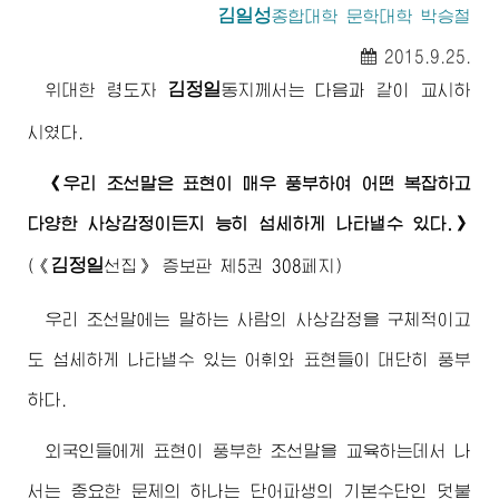
김일성
종합대학 문학대학 박승철
2015.9.25.
김정일
위대한 령도자
동지
께서는 다음과 같이 교시하
시였다.
《우리 조선말은 표현이 매우 풍부하여 어떤 복잡하고
다양한 사상감정이든지 능히 섬세하게 나타낼수 있다.》
김정일
(《
선집》 증보판 제5권 308페지)
우리 조선말에는 말하는 사람의 사상감정을 구체적이고
도 섬세하게 나타낼수 있는 어휘와 표현들이 대단히 풍부
하다.
외국인들에게 표현이 풍부한 조선말을 교육하는데서 나
서는 중요한 문제의 하나는 단어파생의 기본수단인 덧붙