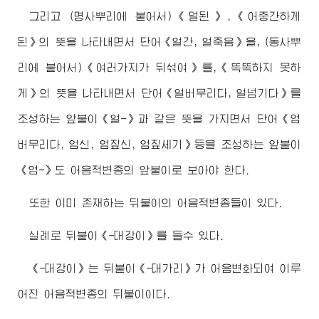
그리고 (명사뿌리에 붙어서)《덜된》,《어중간하게
된》의 뜻을 나타내면서 단어《얼간, 얼죽음》을, (동사뿌
리에 붙어서)《여러가지가 뒤섞여》를,《똑똑하지 못하
게》의 뜻을 나타내면서 단어《얼버무리다, 얼넘기다》를
조성하는 앞붙이《얼-》과 같은 뜻을 가지면서 단어《엄
버무리다, 엄신, 엄짚신, 엄짚세기》등을 조성하는 앞붙이
《엄-》도 어음적변종의 앞붙이로 보아야 한다.
또한 이미 존재하는 뒤붙이의 어음적변종들이 있다.
실례로 뒤붙이《-대강이》를 들수 있다.
《-대강이》는 뒤붙이《-대가리》가 어음변화되여 이루
어진 어음적변종의 뒤붙이이다.