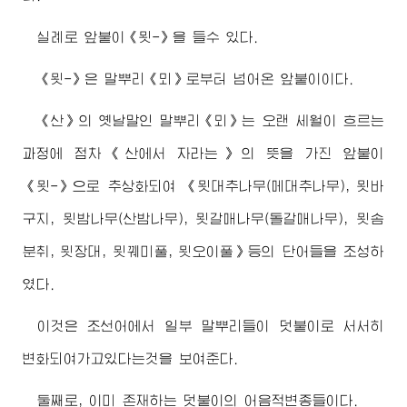
실례로 앞붙이《묏-》을 들수 있다.
《묏-》은 말뿌리《뫼》로부터 넘어온 앞붙이이다.
《산》의 옛날말인 말뿌리《뫼》는 오랜 세월이 흐르는
과정에 점차《산에서 자라는》의 뜻을 가진 앞붙이
《묏-》으로 추상화되여 《묏대추나무(메대추나무), 묏바
구지, 묏밤나무(산밤나무), 묏갈매나무(돌갈매나무), 묏솜
분취, 묏장대, 묏꿰미풀, 묏오이풀》등의 단어들을 조성하
였다.
이것은 조선어에서 일부 말뿌리들이 덧붙이로 서서히
변화되여가고있다는것을 보여준다.
둘째로, 이미 존재하는 덧붙이의 어음적변종들이다.