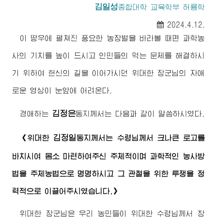
김일성
종합대학
교육학부 허룡학
2024.4.12.
이 땅우에 펼쳐진 풍요한 농장벌을 바라볼 때면 과학농
사의 기치를 높이 드시고 인민들의 먹는 문제를 해결하시
기 위하여 헌신의 길을 이어가시던
위대한
장군님
의 자애
로운 영상이 눈앞에 어려온다.
김정은
경애하는
동지께서
는 다음과 같이 말씀하시였다.
김정일
《
위대한
동지께서
는
수령님께서
크나큰 로고를
바치시여 몸소 마련하여주신 주체적이며 과학적인 농사방
법을 주체농법으로 명명하시고 그 관철을 위한 투쟁을 정
력적으로 이끌어주시였습니다.》
위대한
장군님
은 우리 농민들이
위대한
수령님께서
창