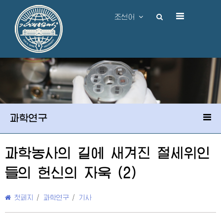
조선어
과학연구
과학농사의 길에 새겨진
절세위인
들의 헌신의 자욱 (2)
첫페지
/
과학연구
/
기사