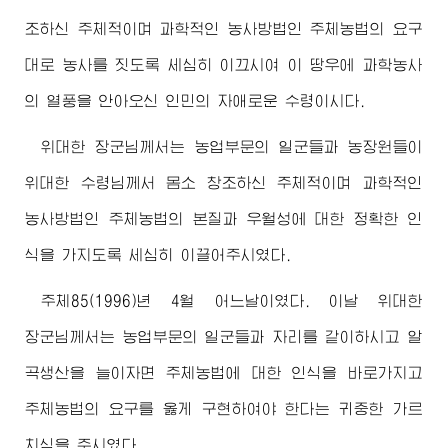
조하신 주체적이며 과학적인 농사방법인 주체농법의 요구
대로 농사를 짓도록 세심히 이끄시여 이 땅우에 과학농사
의 열풍을 안아오신 인민의 자애로운
수령
이시다.
위대한
장군님께서
는 농업부문의 일군들과 농장원들이
위대한
수령님께서
몸소 창조하신 주체적이며 과학적인
농사방법인 주체농법의 본질과 우월성에 대한 정확한 인
식을 가지도록 세심히 이끌어주시였다.
주체85(1996)년 4월 어느날이였다. 이날
위대한
장군님께서
는 농업부문의 일군들과 자리를 같이하시고 알
곡생산을 늘이자면 주체농법에 대한 인식을 바로가지고
주체농법의 요구를 옳게 구현하여야 한다는 귀중한 가르
치심을 주시였다.