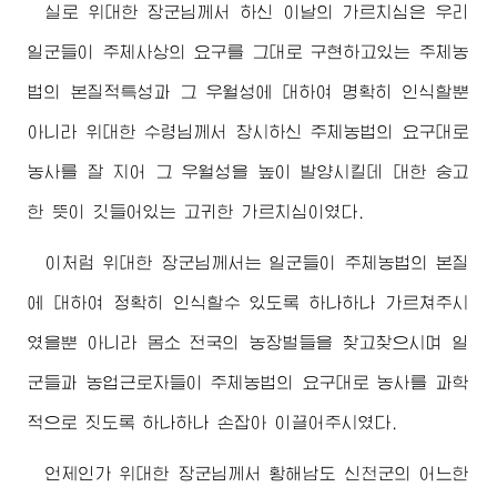
실로
위대한
장군님께서
하신 이날의 가르치심은 우리
일군들이 주체사상의 요구를 그대로 구현하고있는 주체농
법의 본질적특성과 그 우월성에 대하여 명확히 인식할뿐
아니라
위대한
수령님께서
창시하신 주체농법의 요구대로
농사를 잘 지어 그 우월성을 높이 발양시킬데 대한 숭고
한 뜻이 깃들어있는 고귀한 가르치심이였다.
이처럼
위대한
장군님께서
는 일군들이 주체농법의 본질
에 대하여 정확히 인식할수 있도록 하나하나 가르쳐주시
였을뿐 아니라 몸소 전국의 농장벌들을 찾고찾으시며 일
군들과 농업근로자들이 주체농법의 요구대로 농사를 과학
적으로 짓도록 하나하나 손잡아 이끌어주시였다.
언제인가
위대한
장군님께서
황해남도 신천군의 어느한