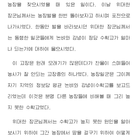
농장을 찾으시였을 때 있은 일이다. 이날
위대한
장군님께서
는 농장벌을 한번 돌아보자고 하시며 포전으로
나가시였다. 한동안 벌을 바라보시던
위대한
장군님께서
는 동행한 일군들에게 논벼와 강냉이 정당 수확고가 얼마
나 되는가에 대하여 물으시였다.
이 고장은 원래 모래기가 많은데다가 찬물이 스며들어
농사가 잘 안되는 고장중의 하나였다. 농장일군은 그이께
자기 지역의 정보당 평균 논벼와 강냉이수확고를 보고드
리였는데 이것은 분명 다른 농장들에 비해볼 때 그리 높
지 못한 수확고였다.
위대한
장군님께서
는 수확고가 높지 못한 원인을 알아
보시기 위하여 그간 농장에서 땅을 걸구기 위하여 어떻게