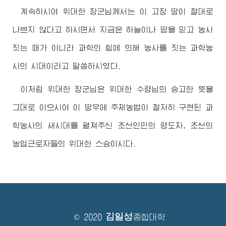
계속하시여
위대한
장군님께서
는 이 고장 땅이 절대로
나쁘지 않다고 하시면서 지금은 하늘이나 땅을 믿고 농사
짓는 때가 아니라 과학의 힘에 의해 농사를 짓는 과학농
사의 시대이라고 말씀하시였다.
이처럼
위대한
장군님
은
위대한
수령님
의 숭고한 뜻을
그대로 이으시여 이 땅우에 주체농법이 철저히 구현된 과
학농사의 새시대를 펼쳐주신 조선인민의
령도자
, 조선의
농업근로자들의
위대한
스승이시다.
김일성
© 2020
종합대학