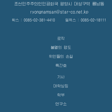
조선민주주의인민공화국 평양시 대성구역 룡남동
ryongnamsan@star-co.net.kp
확스 : 0085-02-381-4410 텔렉스 : 0085-02-18111
로작
불멸의 령도
위인들의 손길
특간호
기사
대학상징
학부
연구소