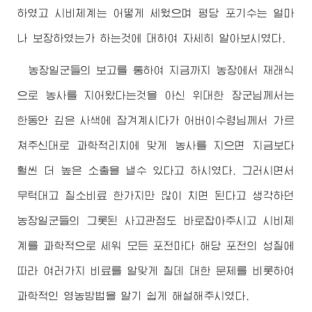
하였고 시비체계는 어떻게 세웠으며 평당 포기수는 얼마
나 보장하였는가 하는것에 대하여 자세히 알아보시였다.
농장일군들의 보고를 통하여 지금까지 농장에서 재래식
으로 농사를 지어왔다는것을 아신
위대한
장군님께서
는
한동안 깊은 사색에 잠겨계시다가
어버이수령님께서
가르
쳐주신대로 과학적리치에 맞게 농사를 지으면 지금보다
훨씬 더 높은 소출을 낼수 있다고 하시였다. 그러시면서
무턱대고 질소비료 한가지만 많이 치면 된다고 생각하던
농장일군들의 그롯된 사고관점도 바로잡아주시고 시비체
계를 과학적으로 세워 모든 포전마다 해당 포전의 성질에
따라 여러가지 비료를 알맞게 칠데 대한 문제를 비롯하여
과학적인 영농방법을 알기 쉽게 해설해주시였다.