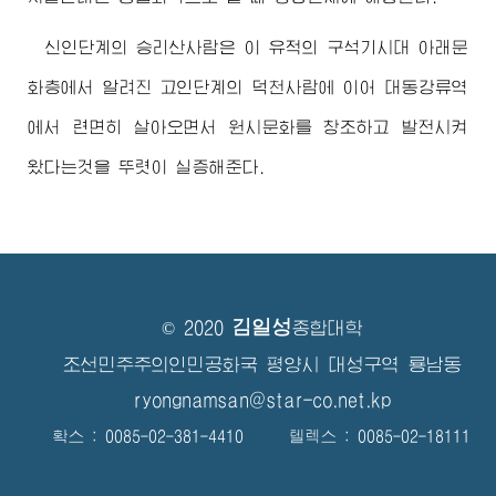
신인단계의 승리산사람은 이 유적의 구석기시대 아래문
화층에서 알려진 고인단계의 덕천사람에 이어 대동강류역
에서 련면히 살아오면서 원시문화를 창조하고 발전시켜
왔다는것을 뚜렷이 실증해준다.
김일성
© 2020
종합대학
조선민주주의인민공화국 평양시 대성구역 룡남동
ryongnamsan@star-co.net.kp
확스 : 0085-02-381-4410 텔렉스 : 0085-02-18111