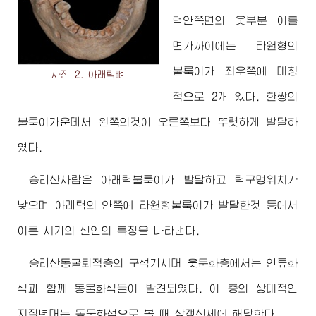
턱안쪽면의 웃부분 이틀
면가까이에는 타원형의
불룩이가 좌우쪽에 대칭
사진 2. 아래턱뼈
적으로 2개 있다. 한쌍의
불룩이가운데서 왼쪽의것이 오른쪽보다 뚜렷하게 발달하
였다.
승리산사람은 아래턱불룩이가 발달하고 턱구멍위치가
낮으며 아래턱의 안쪽에 타원형불룩이가 발달한것 등에서
이른 시기의 신인의 특징을 나타낸다.
승리산동굴퇴적층의 구석기시대 웃문화층에서는 인류화
석과 함께 동물화석들이 발견되였다. 이 층의 상대적인
지질년대는 동물화석으로 볼 때 상갱신세에 해당한다.