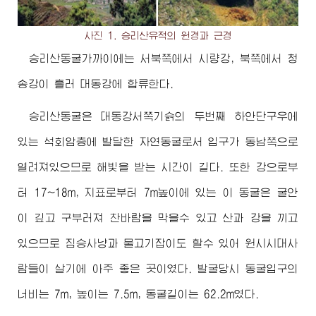
사진 1. 승리산유적의 원경과 근경
승리산동굴가까이에는 서북쪽에서 시량강, 북쪽에서 청
송강이 흘러 대동강에 합류한다.
승리산동굴은 대동강서쪽기슭의 두번째 하안단구우에
있는 석회암층에 발달한 자연동굴로서 입구가 동남쪽으로
열려져있으므로 해빛을 받는 시간이 길다. 또한 강으로부
터 17~18m, 지표로부터 7m높이에 있는 이 동굴은 굴안
이 깊고 구부러져 찬바람을 막을수 있고 산과 강을 끼고
있으므로 짐승사냥과 물고기잡이도 할수 있어 원시시대사
람들이 살기에 아주 좋은 곳이였다. 발굴당시 동굴입구의
너비는 7m, 높이는 7.5m, 동굴길이는 62.2m였다.