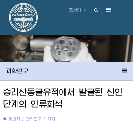
조선어
과학연구
승리산동굴유적에서 발굴된 신인
단계의 인류화석
첫페지
/
과학연구
/
기사