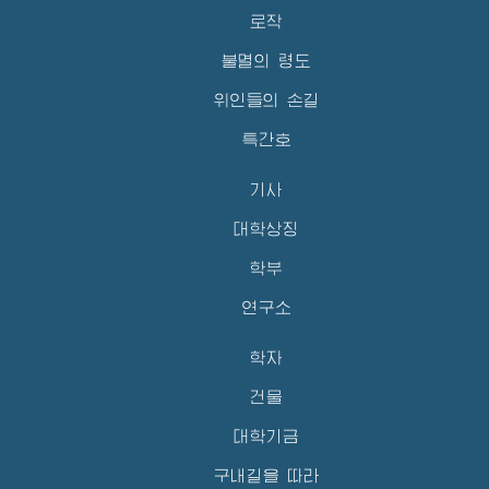
로작
불멸의 령도
위인들의 손길
특간호
기사
대학상징
학부
연구소
학자
건물
대학기금
구내길을 따라