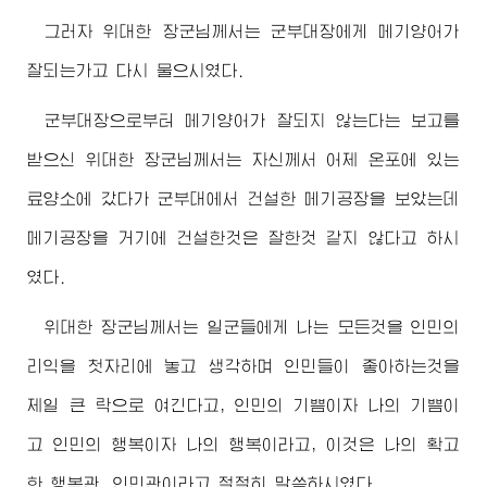
그러자
위대한
장군님께서
는 군부대장에게 메기양어가
잘되는가고 다시 물으시였다.
군부대장으로부터 메기양어가 잘되지 않는다는 보고를
받으신
위대한
장군님께서
는 자신께서 어제 온포에 있는
료양소에 갔다가 군부대에서 건설한 메기공장을 보았는데
메기공장을 거기에 건설한것은 잘한것 같지 않다고 하시
였다.
위대한
장군님께서
는 일군들에게 나는 모든것을 인민의
리익을 첫자리에 놓고 생각하며 인민들이 좋아하는것을
제일 큰 락으로 여긴다고, 인민의 기쁨이자 나의 기쁨이
고 인민의 행복이자 나의 행복이라고, 이것은 나의 확고
한 행복관, 인민관이라고 절절히 말씀하시였다.