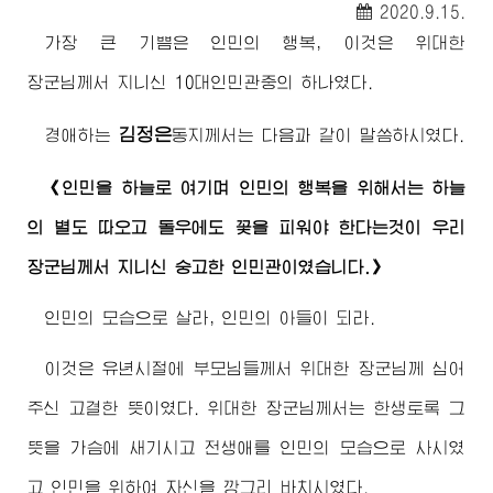
2020.9.15.
가장 큰 기쁨은 인민의 행복, 이것은
위대한
장군님께서
지니신 10대인민관중의 하나였다.
김정은
경애하는
동지
께서는 다음과 같이 말씀하시였다.
《인민을 하늘로 여기며 인민의 행복을 위해서는 하늘
의 별도 따오고 돌우에도 꽃을 피워야 한다는것이 우리
장군님께서
지니신 숭고한 인민관이였습니다.》
인민의 모습으로 살라, 인민의 아들이 되라.
이것은 유년시절에 부모님들께서
위대한
장군님
께 심어
주신 고결한 뜻이였다.
위대한
장군님께서
는 한생토록 그
뜻을 가슴에 새기시고 전생애를 인민의 모습으로 사시였
고 인민을 위하여 자신을 깡그리 바치시였다.