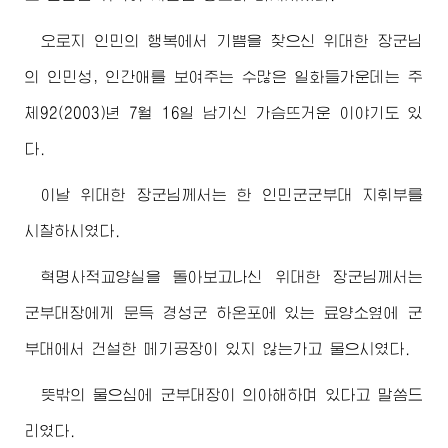
오로지 인민의 행복에서 기쁨을 찾으신
위대한
장군님
의 인민성, 인간애를 보여주는 수많은 일화들가운데는 주
체92(2003)년 7월 16일 남기신 가슴뜨거운 이야기도 있
다.
이날
위대한
장군님께서
는 한 인민군군부대 지휘부를
시찰하시였다.
혁명사적교양실을 돌아보고나신
위대한
장군님께서
는
군부대장에게 문득 경성군 하온포에 있는 료양소옆에 군
부대에서 건설한 메기공장이 있지 않는가고 물으시였다.
뜻밖의 물으심에 군부대장이 의아해하며 있다고 말씀드
리였다.