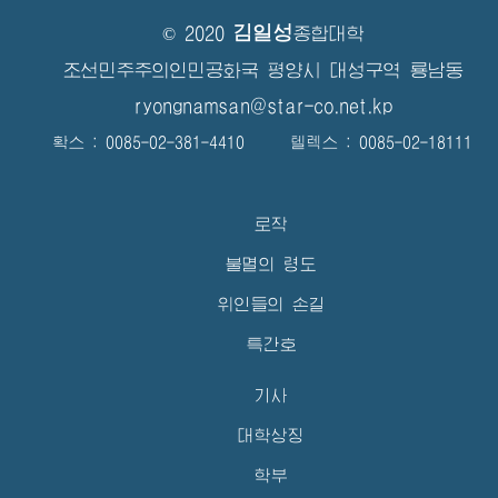
김일성
© 2020
종합대학
조선민주주의인민공화국 평양시 대성구역 룡남동
ryongnamsan@star-co.net.kp
확스 : 0085-02-381-4410 텔렉스 : 0085-02-18111
로작
불멸의 령도
위인들의 손길
특간호
기사
대학상징
학부