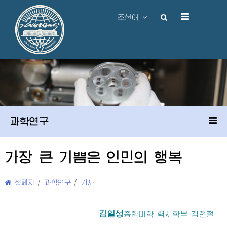
조선어
과학연구
가장 큰 기쁨은 인민의 행복
첫페지
/
과학연구
/
기사
김일성
종합대학
력사학부 김현철