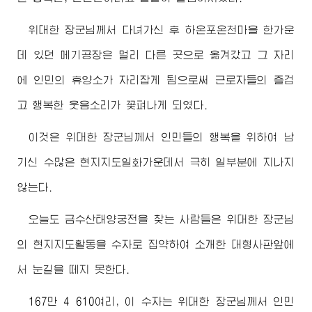
위대한
장군님께서
다녀가신 후 하온포온천마을 한가운
데 있던 메기공장은 멀리 다른 곳으로 옮겨갔고 그 자리
에 인민의 휴양소가 자리잡게 됨으로써 근로자들의 즐겁
고 행복한 웃음소리가 꽃펴나게 되였다.
이것은
위대한
장군님께서
인민들의 행복을 위하여 남
기신 수많은 현지지도일화가운데서 극히 일부분에 지나지
않는다.
오늘도 금수산태양궁전을 찾는 사람들은
위대한
장군님
의 현지지도활동을 수자로 집약하여 소개한 대형사판앞에
서 눈길을 떼지 못한다.
167만 4 610여리, 이 수자는
위대한
장군님께서
인민