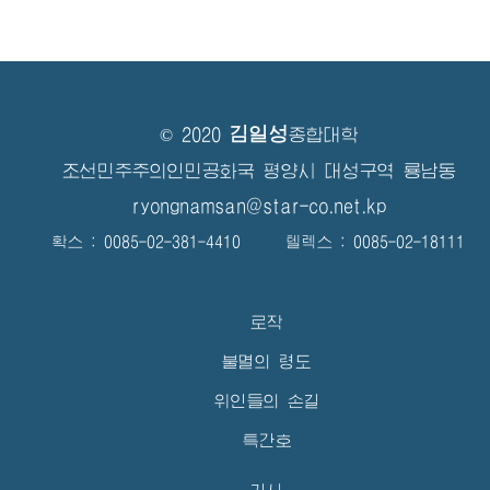
김일성
© 2020
종합대학
조선민주주의인민공화국 평양시 대성구역 룡남동
ryongnamsan@star-co.net.kp
확스 : 0085-02-381-4410 텔렉스 : 0085-02-18111
로작
불멸의 령도
위인들의 손길
특간호