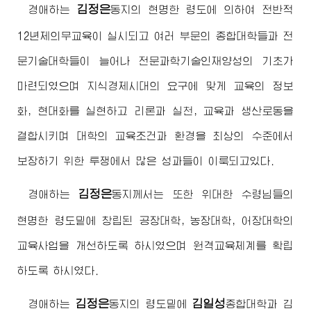
김정은
경애하는
동지
의 현명한 령도에 의하여 전반적
12년제의무교육이 실시되고 여러 부문의 종합대학들과 전
문기술대학들이 늘어나 전문과학기술인재양성의 기초가
마련되였으며 지식경제시대의 요구에 맞게 교육의 정보
화, 현대화를 실현하고 리론과 실천, 교육과 생산로동을
결합시키며 대학의 교육조건과 환경을 최상의 수준에서
보장하기 위한 투쟁에서 많은 성과들이 이룩되고있다.
김정은
경애하는
동지
께서는 또한
위대한
수령님
들의
현명한 령도밑에 창립된 공장대학, 농장대학, 어장대학의
교육사업을 개선하도록 하시였으며 원격교육체계를 확립
하도록 하시였다.
김정은
김일성
경애하는
동지
의 령도밑에
종합대학
과 김