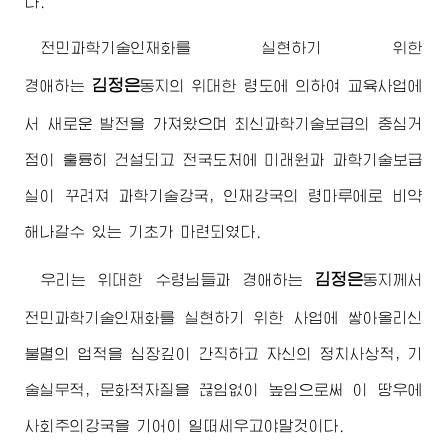
다.
전민과학기술인재화를 실현하기 위한
김정은
경애하는
동지
의 위대한 령도에 의하여 교육사업에
서 새로운 발전을 가져왔으며 최신과학기술보급의 중심거
점이 훌륭히 건설되고 전국도처에 미래원과 과학기술보급
실이 꾸려져 과학기술강국, 인재강국의 령마루에로 비약
해나갈수 있는 기초가 마련되였다.
김정은
우리는
위대한
수령님
들과
경애하는
동지
께서
전민과학기술인재화를 실현하기 위한 사업에 쌓아올리신
불멸의 업적을 심장깊이 간직하고 자신의 정치사상적, 기
술실무적, 문화적자질을 끊임없이 높임으로써 이 땅우에
사회주의강국을 기어이 일떠세우고야말것이다.