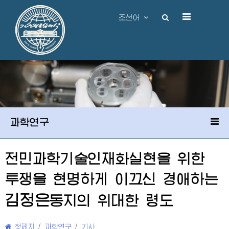
조선어
과학연구
전민과학기술인재화실현을 위한
투쟁을 현명하게 이끄신
경애하는
김정은
동지
의 위대한 령도
첫페지
/
과학연구
/
기사