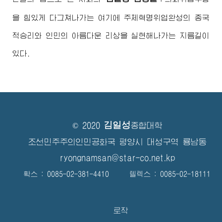
을 힘있게 다그쳐나가는 여기에 주체혁명위업완성의 종국
적승리와 인민의 아름다운 리상을 실현해나가는 지름길이
있다.
김일성
© 2020
종합대학
조선민주주의인민공화국 평양시 대성구역 룡남동
ryongnamsan@star-co.net.kp
확스 : 0085-02-381-4410 텔렉스 : 0085-02-18111
로작