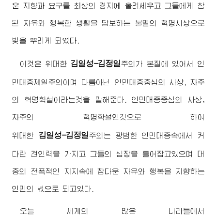
운 지향과 요구를 최상의 경지에 올려세우고 그들에게 참
된 자유와 행복한 생활을 담보하는 불멸의 혁명사상으로
빛을 뿌리게 되였다.
김일성-김정일
이것은
위대한
주의
가 본질에 있어서 인
민대중제일주의이며 다름아닌 인민대중중심의 사상, 자주
의 혁명학설이라는것을 말해준다. 인민대중중심의 사상,
자주의 혁명학설인것으로 하여
김일성-김정일
위대한
주의
는 광범한 인민대중속에서 커
다란 견인력을 가지고 그들의 심장을 틀어잡고있으며 대
중의 전폭적인 지지속에 참다운 자유와 행복을 지향하는
인민의 넋으로 되고있다.
오늘 세계의 많은 나라들에서