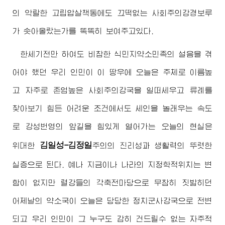
의 악랄한 고립압살책동에도 끄떡없는 사회주의강경보루
가 솟아올랐는가를 똑똑히 보여주고있다.
한세기전만 하여도 비참한 식민지약소민족의 설음을 겪
어야 했던 우리 인민이 이 땅우에 오늘은 주체로 이름높
고 자주로 존엄높은 사회주의강국을 일떠세우고 류례를
찾아보기 힘든 어려운 조건에서도 세인을 놀래우는 속도
로 강성번영의 앞길을 힘있게 열어가는 오늘의 현실은
김일성-김정일
위대한
주의
의 진리성과 생활력의 뚜렷한
실증으로 된다. 예나 지금이나 나라의 지정학적위치는 변
함이 없지만 렬강들의 각축전마당으로 무참히 짓밟히던
어제날의 약소국이 오늘은 당당한 정치군사강국으로 전변
되고 우리 인민이 그 누구도 감히 건드릴수 없는 자주적