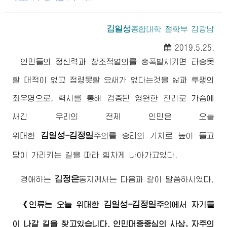
김일성
종합대학
철학부 김광남
2019.5.25.
인민들의 정신력과 창조적열의를 총폭발시키면 타승못
할 대적이 없고 점령못할 요새가 없다는것을 삶과 투쟁의
좌우명으로, 력사를 통해 검증된 영원한 진리로 가슴에
새긴 우리의 전체 인민은 오늘
김일성-김정일
위대한
주의
를 승리의 기치로 높이 들고
당이 가리키는 길을 따라 힘차게 나아가고있다.
김정은
경애하는
동지
께서는 다음과 같이 말씀하시였다.
김일성-김정일
《인류는 오늘
위대한
주의
에서 자기들
이 나갈 길을 찾고있습니다. 인민대중중심의 사상, 자주의