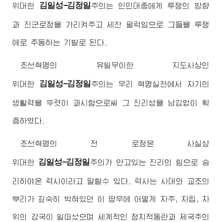
김일성-김정일
위대한
주의
는 인민대중에게 투쟁의 방향
과 진군로정을 가리켜주고 세찬 펄럭임으로 그들을 투쟁
에로 추동하는 기발로 된다.
조선혁명의 유일무이한 지도사상인
김일성-김정일
위대한
주의
는 우리 혁명실천에서 자기의
생활력을 뚜렷이 과시함으로써 그 진리성을 남김없이 확
증하였다.
조선혁명의 전 로정은 사실상
김일성-김정일
위대한
주의
가 안고있는 진리의 힘으로 승
리하여온 력사이라고 말할수 있다. 력사는 사대와 교조의
뿌리가 깊숙히 박혀있던 이 땅우에 어떻게 자주, 자립, 자
위의 강국이 일떠섰으며 세계적인 정치적동란과 제국주의