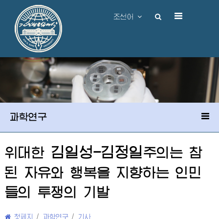
조선어
과학연구
김일성-김정일
위대한
주의
는 참
된 자유와 행복을 지향하는 인민
들의 투쟁의 기발
첫페지
/
과학연구
/
기사