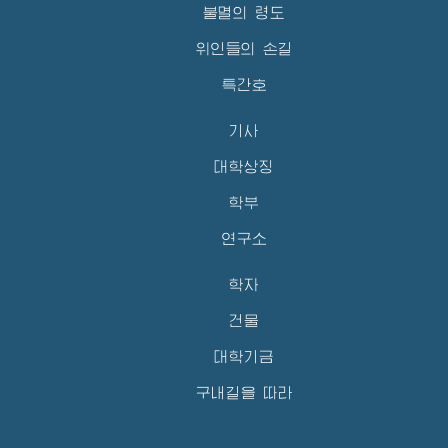
불멸의 령도
위인들의 손길
특간호
기사
대학상징
학부
연구소
학자
건물
대학기금
구내길을 따라