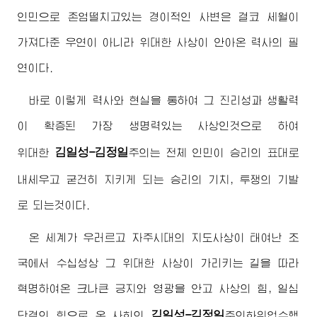
인민으로 존엄떨치고있는 경이적인 사변은 결코 세월이
가져다준 우연이 아니라 위대한 사상이 안아온 력사의 필
연이다.
바로 이렇게 력사와 현실을 통하여 그 진리성과 생활력
이 확증된 가장 생명력있는 사상인것으로 하여
김일성-김정일
위대한
주의
는 전체 인민이 승리의 표대로
내세우고 굳건히 지키게 되는 승리의 기치, 투쟁의 기발
로 되는것이다.
온 세계가 우러르고 자주시대의 지도사상이 태여난 조
국에서 수십성상 그 위대한 사상이 가리키는 길을 따라
혁명하여온 크나큰 긍지와 영광을 안고 사상의 힘, 일심
김일성-김정일
단결의 힘으로 온 사회의
주의
화위업수행