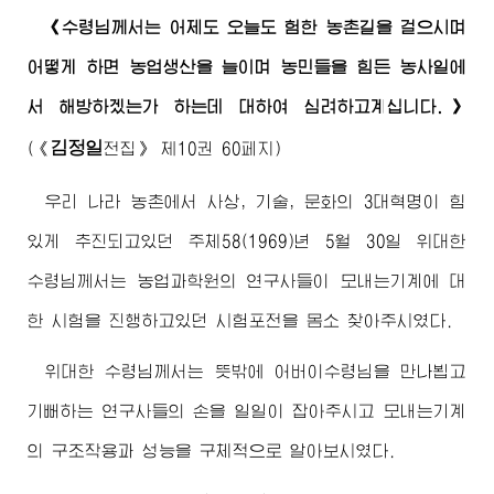
《
수령님께서
는 어제도 오늘도 험한 농촌길을 걸으시며
어떻게 하면 농업생산을 늘이며 농민들을 힘든 농사일에
서 해방하겠는가 하는데 대하여 심려하고계십니다.》
김정일
(
《
전집》
제10권 60페지)
우리 나라 농촌에서 사상, 기술, 문화의 3대혁명이 힘
있게 추진되고있던 주체58(1969)년 5월 30일
위대한
수령님께서
는 농업과학원의 연구사들이 모내는기계에 대
한 시험을 진행하고있던 시험포전을 몸소 찾아주시였다.
위대한
수령님께서
는 뜻밖에
어버이수령님
을 만나뵙고
기뻐하는 연구사들의 손을 일일이 잡아주시고 모내는기계
의 구조작용과 성능을 구체적으로 알아보시였다.