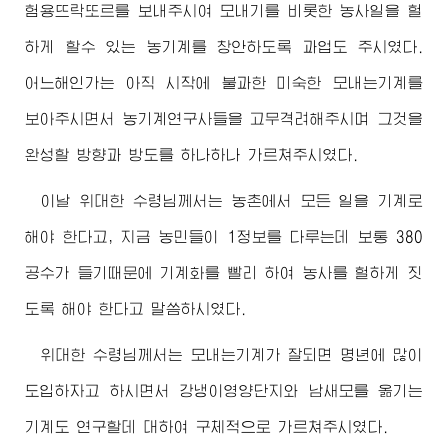
험용뜨락또르를 보내주시여 모내기를 비롯한 농사일을 헐
하게 할수 있는 농기계를 창안하도록 과업도 주시였다.
어느해인가는 아직 시작에 불과한 미숙한 모내는기계를
보아주시면서 농기계연구사들을 고무격려해주시며 그것을
완성할 방향과 방도를 하나하나 가르쳐주시였다.
이날
위대한
수령님께서
는 농촌에서 모든 일을 기계로
해야 한다고, 지금 농민들이 1정보를 다루는데 보통 380
공수가 들기때문에 기계화를 빨리 하여 농사를 헐하게 짓
도록 해야 한다고 말씀하시였다.
위대한
수령님께서
는 모내는기계가 잘되면 명년에 많이
도입하자고 하시면서 강냉이영양단지와 남새모를 옮기는
기계도 연구할데 대하여 구체적으로 가르쳐주시였다.