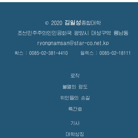
김일성
© 2020
종합대학
조선민주주의인민공화국 평양시 대성구역 룡남동
ryongnamsan@star-co.net.kp
확스 : 0085-02-381-4410 텔렉스 : 0085-02-18111
로작
불멸의 령도
위인들의 손길
특간호
기사
대학상징