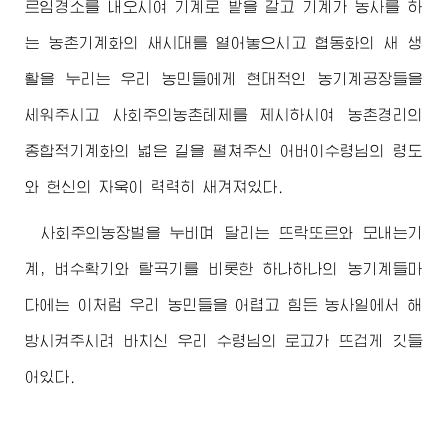
르임경소를 내오시여 기계로 밭을 갈고 기계가 농사를 하
는 농촌기계화의 새시대를 열어놓으시고 협동화의 새 생
활을 누리는 우리 농민들에게 현대적인 농기계공장들을
세워주시고 사회주의농촌테제를 제시하시여 농촌경리의
종합적기계화의 넓은 길을 펼쳐주신
어버이수령님
의 령도
와 헌신의 자욱이 력력히 새겨져있다.
사회주의농장벌을 누비며 달리는 뜨락또르와 모내는기
계, 벼수확기와 탈곡기를 비롯한 하나하나의 농기계들마
다에는 이처럼 우리 농민들을 어렵고 힘든 농사일에서 해
방시켜주시려 바치신 우리
수령님
의 로고가 뜨겁게 깃들
어있다.