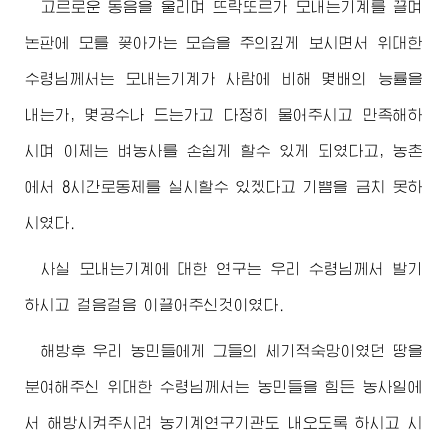
고르로운 동음을 울리며 뜨락또르가 모내는기계를 끌며
논판에 모를 꽂아가는 모습을 주의깊게 보시면서
위대한
수령님께서
는 모내는기계가 사람에 비해 몇배의 능률을
내는가, 몇공수나 드는가고 다정히 물어주시고 만족해하
시며 이제는 벼농사를 손쉽게 할수 있게 되였다고, 농촌
에서 8시간로동제를 실시할수 있겠다고 기쁨을 금치 못하
시였다.
사실 모내는기계에 대한 연구는 우리
수령님께서
발기
하시고 걸음걸음 이끌어주신것이였다.
해방후 우리 농민들에게 그들의 세기적숙망이였던 땅을
분여해주신
위대한
수령님께서
는 농민들을 힘든 농사일에
서 해방시켜주시려 농기계연구기관도 내오도록 하시고 시