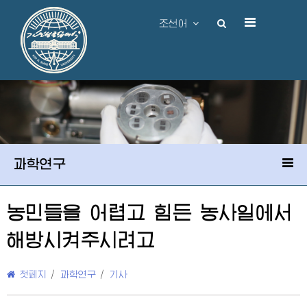
조선어
과학연구
농민들을 어렵고 힘든 농사일에서
해방시켜주시려고
첫페지
/
과학연구
/
기사