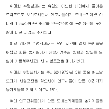
위대한
수령님께서
는 유럽의 어느한 나라에서 들여온
뜨락또르도 보아주시면서 연구사들에게 모내는기계뿐 아
니라 15hp소형뜨락또르를 연구완성하여 농업생산에 도입
할데 대한 과업도 주시였다.
이날
위대한
수령님께서
는 오랜 시간에 걸쳐 농민들을
어렵고 힘든 농사일에서 해방시켜주실 방향과 방도를 일
일이 가르쳐주시고나서 시험포전을 떠나시였다.
위대한
수령님께서
는 주체62(1973)년 5월 중순 어느날
또다시 시험포전을 찾으시여 연구사들이 만든 여러가지
농기계들을 친히 보아주시였다.
여러 연구단위들에서 만든 모내는기계들과 농기계들을