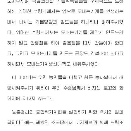
보아주시며 작용원리와 기술적특성들을 구체적으로 료해
하신
위대한
수령님께서
는 앞으로 모내는기계를 완성하는
데서 나서는 기본방향과 방도들을 하나하나 밝혀주시였
다.
위대한
수령님께서
는 모내는기계를 제각기 만드느라
하지 말고 합평회를 하여 좋은점을 따서 만들어야 한다
고, 그리고 모내는기계를 만드는 공장도 건설해야 한다고
하시면서 모내는기계생산대책도 세워주시였다.
이 이야기는 우리 농민들을 어렵고 힘든 농사일에서 해
방시켜주시기 위하여 우리
수령님께서
바치신 로고의 한
페지에 지나지 않는다.
농촌경리의 종합적기계화를 실현하기 위한 력사의 갈피
갈피마다에는 해방된 조국땅에서 토지개혁과 함께 뜨락또