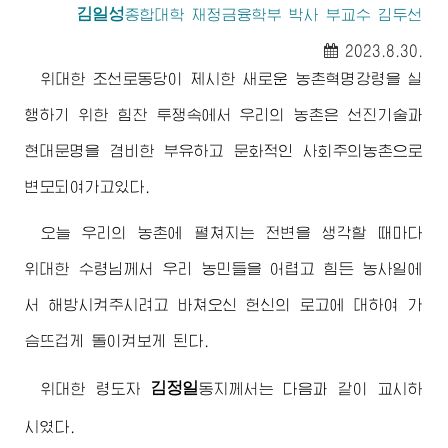
김일성
종합대학
재정금융학부 박사 부교수 김두선
2023.8.30.
위대한
조선로동당이 제시한 새로운 농촌혁명강령을 실
행하기 위한 힘찬 투쟁속에서 우리의 농촌은 선진기술과
현대문명을 겸비한 부유하고 문화적인 사회주의농촌으로
변모되여가고있다.
오늘 우리의 농촌에 펼쳐지는 전변을 생각할 때마다
위대한
수령님께서
우리 농민들을 어렵고 힘든 농사일에
서 해방시켜주시려고 바쳐오신 헌신의 로고에 대하여 가
슴뜨겁게 돌이켜보게 된다.
김정일
위대한
령도자
동지께서
는 다음과 같이 교시하
시였다.