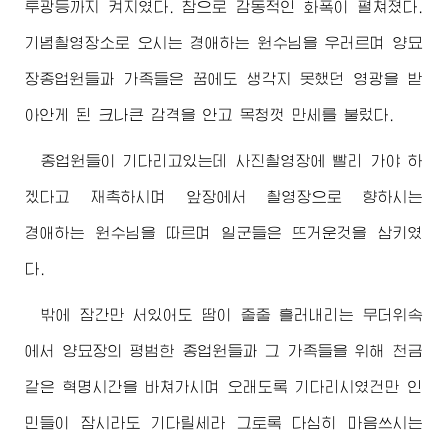
투광등까지 켜지였다. 참으로 감동적인 화폭이 펼쳐졌다.
기념촬영장소로 오시는
경애하는
원수님
을 우러르며 양묘
장종업원들과 가족들은 꿈에도 생각지 못했던 영광을 받
아안게 된 크나큰 감격을 안고 목청껏 만세를 불렀다.
종업원들이 기다리고있는데 사진촬영장에 빨리 가야 하
겠다고 재촉하시며 앞장에서 촬영장으로 향하시는
경애하는
원수님
을 따르며 일군들은 뜨거운것을 삼키였
다.
밖에 잠간만 서있어도 땀이 줄줄 흘러내리는 무더위속
에서 양묘장의 평범한 종업원들과 그 가족들을 위해 천금
같은 혁명시간을 바쳐가시며 오래도록 기다리시였건만 인
민들이 잠시라도 기다릴세라 그토록 다심히 마음쓰시는