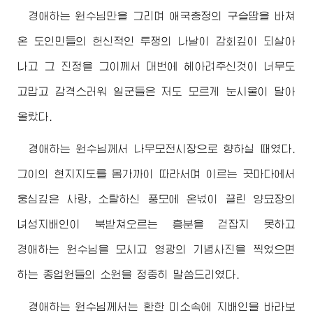
경애하는
원수님
만을 그리며 애국충정의 구슬땀을 바쳐
온 도인민들의 헌신적인 투쟁의 나날이 감회깊이 되살아
나고 그 진정을 그이께서 대번에 헤아려주신것이 너무도
고맙고 감격스러워 일군들은 저도 모르게 눈시울이 달아
올랐다.
경애하는
원수님
께서 나무모전시장으로 향하실 때였다.
그이의 현지지도를 몸가까이 따라서며 이르는 곳마다에서
웅심깊은 사랑, 소탈하신 풍모에 온넋이 끌린 양묘장의
녀성지배인이 북받쳐오르는 흥분을 걷잡지 못하고
경애하는
원수님
을 모시고 영광의 기념사진을 찍었으면
하는 종업원들의 소원을 정중히 말씀드리였다.
경애하는
원수님
께서는 환한 미소속에 지배인을 바라보