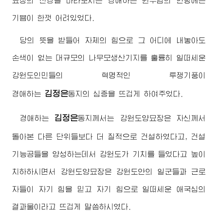
묘장의 전경을 바라보시는
경애하는
원수님
의 안광에는
기쁨이 한껏 어려있었다.
당의 뜻을 받들어 자체의 힘으로 그 어디에 내놓아도
손색이 없는 대규모의 나무모생산기지를 훌륭히 일떠세운
강원도인민들의 혁명적인 투쟁기풍이
김정은
경애하는
동지
의 심중을 뜨겁게 하여주었다.
김정은
경애하는
동지
께서는 강원도양묘장은 자신께서
돌아본 다른 단위들보다 더 질적으로 건설하였다고, 건설
기능공들을 양성하는데서 강원도가 기치를 들었다고 높이
치하하시면서 강원도양묘장은 강원도안의 일군들과 근로
자들이 자기 힘을 믿고 자기 힘으로 일떠세운 애국심의
결과물이라고 뜨겁게 말씀하시였다.