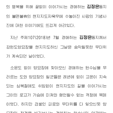
김정은
의 행복을 위해 끝없이 이어가시는
경애하는
동지
의 불면불휴의 현지지도자욱우에 수놓아진 사랑의 기념사
진에 대한 이야기에도 뜨겁게 어려있다.
김정은
지난 주체107(2018)년 7월
경애하는
동지
께서
강원도양묘장을 현지지도하신 그날은 숨막힐듯한 무더위
가 계속되던 날이였다.
소문도 없이 양묘장에 찾아오신
경애하는
원수님
을 우
러르는 도와 양묘장의 일군들은 례년에 없이 고온이 지속
되는 삼복철에도 쉬임없이 현지지도의 길을 이어가시는
그이의 로고가 가슴에 미쳐와 형언할수 없는 격정에 목메
이였다. 하지만 겹쌓인 피로와 무더위를 다 잊으신듯 양