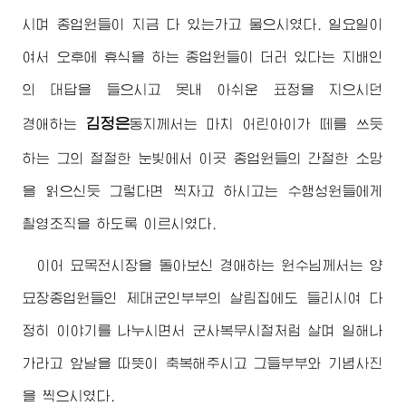
시며 종업원들이 지금 다 있는가고 물으시였다. 일요일이
여서 오후에 휴식을 하는 종업원들이 더러 있다는 지배인
의 대답을 들으시고 못내 아쉬운 표정을 지으시던
김정은
경애하는
동지
께서는 마치 어린아이가 떼를 쓰듯
하는 그의 절절한 눈빛에서 이곳 종업원들의 간절한 소망
을 읽으신듯 그렇다면 찍자고 하시고는 수행성원들에게
촬영조직을 하도록 이르시였다.
이어 묘목전시장을 돌아보신
경애하는
원수님
께서는 양
묘장종업원들인 제대군인부부의 살림집에도 들리시여 다
정히 이야기를 나누시면서 군사복무시절처럼 살며 일해나
가라고 앞날을 따뜻이 축복해주시고 그들부부와 기념사진
을 찍으시였다.