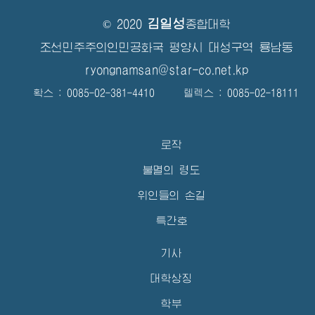
김일성
© 2020
종합대학
조선민주주의인민공화국 평양시 대성구역 룡남동
ryongnamsan@star-co.net.kp
확스 : 0085-02-381-4410 텔렉스 : 0085-02-18111
로작
불멸의 령도
위인들의 손길
특간호
기사
대학상징
학부