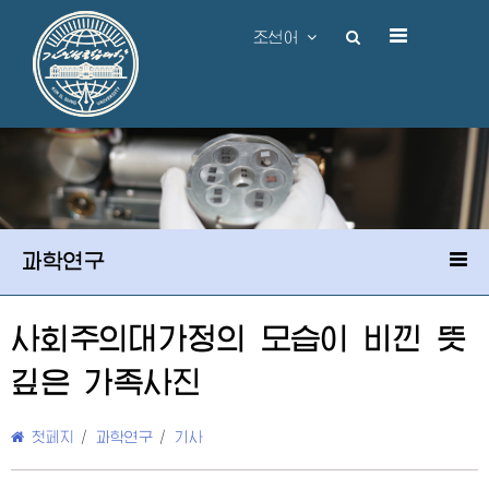
조선어
과학연구
사회주의대가정의 모습이 비낀 뜻
깊은 가족사진
첫페지
/
과학연구
/
기사