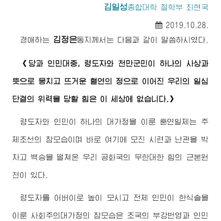
김일성
종합대학
철학부 최현국
2019.10.28.
김정은
경애하는
동지
께서는 다음과 같이 말씀하시였다.
《당과 인민대중, 령도자와 천만군민이 하나의 사상과
뜻으로 뭉치고 뜨거운 혈연의 정으로 이어진 우리의 일심
단결의 위력을 당할 힘은 이 세상에 없습니다.》
령도자와 인민이 하나의 대가정을 이룬 혼연일체는 주
체조선의 참모습이며 바로 여기에 모진 시련과 난관을 박
차고 백승을 떨쳐온 우리 공화국의 무한대한 힘의 근본원
천이 있다.
령도자를 어버이로 높이 모시고 전체 인민이 한식솔을
이룬 사회주의대가정의 참모습은 조국의 부강번영과 인민