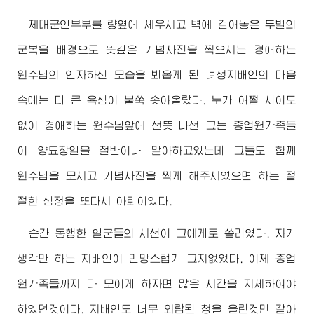
제대군인부부를 량옆에 세우시고 벽에 걸어놓은 두벌의
군복을 배경으로 뜻깊은 기념사진을 찍으시는
경애하는
원수님
의 인자하신 모습을 뵈옵게 된 녀성지배인의 마음
속에는 더 큰 욕심이 불쑥 솟아올랐다. 누가 어쩔 사이도
없이
경애하는
원수님
앞에 선뜻 나선 그는 종업원가족들
이 양묘장일을 절반이나 맡아하고있는데 그들도 함께
원수님
을 모시고 기념사진을 찍게 해주시였으면 하는 절
절한 심정을 또다시 아뢰이였다.
순간 동행한 일군들의 시선이 그에게로 쏠리였다. 자기
생각만 하는 지배인이 민망스럽기 그지없었다. 이제 종업
원가족들까지 다 모이게 하자면 많은 시간을 지체하여야
하였던것이다. 지배인도 너무 외람된 청을 올린것만 같아