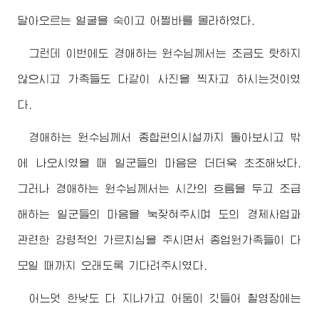
달아오르는 얼굴을 숙이고 어쩔바를 몰라하였다.
그런데 이번에도
경애하는
원수님
께서는 조금도 탓하지
않으시고 가족들도 다같이 사진을 찍자고 하시는것이였
다.
경애하는
원수님
께서 종합편의시설까지 돌아보시고 밖
에 나오시였을 때 일군들의 마음은 더더욱 초조해났다.
그러나
경애하는
원수님
께서는 시간의 흐름을 두고 조급
해하는 일군들의 마음을 눅잦혀주시며 도의 경제사업과
관련한 강령적인 가르치심을 주시면서 종업원가족들이 다
모일 때까지 오래도록 기다려주시였다.
어느덧 한낮도 다 지나가고 어둠이 깃들어 촬영장에는