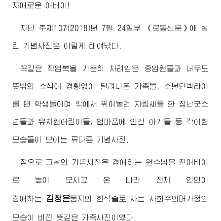
자애로운 어버이!
지난 주체107(2018)년 7월 24일부 《로동신문》에 실
린 기념사진은 이렇게 태여났다.
꼭같은 작업복을 가뜬히 차려입은 종업원들과 너무도
뜻밖의 소식에 경황없이 달려나온 가족들, 소년단넥타이
를 맨 학생들이며 밖에서 뛰여놀던 차림새를 한 장난군소
년들과 유치원어린이들, 엄마품에 안긴 아기들 등 각이한
모습들이 보이는 류다른 기념사진.
참으로 그날의 기념사진은
경애하는
원수님
을 친어버이
로 높이 모시고 온 나라 전체 인민이
김정은
경애하는
동지
의 한식솔로 사는 사회주의대가정의
모습이 비낀 뜻깊은 가족사진이였다.