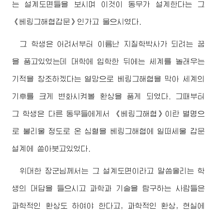
는 설계도면들을 보시며 이것이 동무가 설계한다는 그
《베링그해협갑문》인가고 물으시였다.
그 학생은 어려서부터 이름난 지질학박사가 되려는 꿈
을 품고있었는데 대학에 입학한 뒤에는 세계를 놀래우는
기적을 창조하겠다는 열망으로 베링그해협을 막아 세계의
기후를 크게 변화시켜볼 환상을 품게 되였다. 그때부터
그 학생은 다른 동무들에게서 《베링그해협》이란 별명으
로 불리울 정도로 온 심혈을 베링그해협에 일떠세울 갑문
설계에 쏟아붓고있었다.
위대한
장군님께서
는 그 설계도면이라고 말씀올리는 학
생의 대답을 들으시고 과학과 기술을 탐구하는 사람들은
과학적인 환상도 하여야 한다고, 과학적인 환상, 현실에