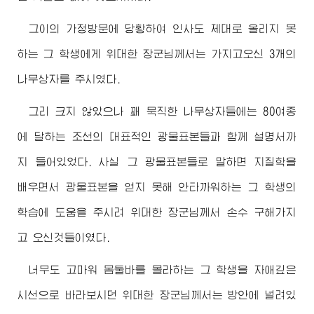
그이의 가정방문에 당황하여 인사도 제대로 올리지 못
하는 그 학생에게
위대한
장군님께서
는 가지고오신 3개의
나무상자를 주시였다.
그리 크지 않았으나 꽤 묵직한 나무상자들에는 80여종
에 달하는 조선의 대표적인 광물표본들과 함께 설명서까
지 들어있었다. 사실 그 광물표본들로 말하면 지질학을
배우면서 광물표본을 얻지 못해 안타까워하는 그 학생의
학습에 도움을 주시려
위대한
장군님께서
손수 구해가지
고 오신것들이였다.
너무도 고마워 몸둘바를 몰라하는 그 학생을 자애깊은
시선으로 바라보시던
위대한
장군님께서
는 방안에 널려있