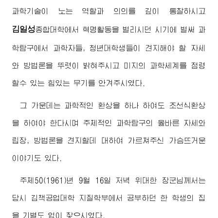
과학기술이 노는 역할과 의의를 깊이 통찰하시고
김일성
종합대학
에서 혁명활동을 벌리시던 시기에 벌써 과
학탐구에서 과학자들, 청년대학생들이 견지해야 할 자세
와 방법론을 뚜렷이 밝혀주시고 미지의 과학세계를 점령
할수 있는 힘있는 무기를 안겨주시였다.
그 가운데는 과학적인 환상을 하나 하여도 조선식환상
을 하여야 한다시며 주체적인 과학탐구의 옳바른 자세와
립장, 방법론을 견지할데 대하여 가르쳐주신 가슴뜨거운
이야기도 있다.
주체50(1961)년 9월 16일 저녁
위대한
장군님께서
는
당시 김책공업대학 지질학부에서 공부하던 한 학생의 집
을 기별도 없이 찾으시였다.