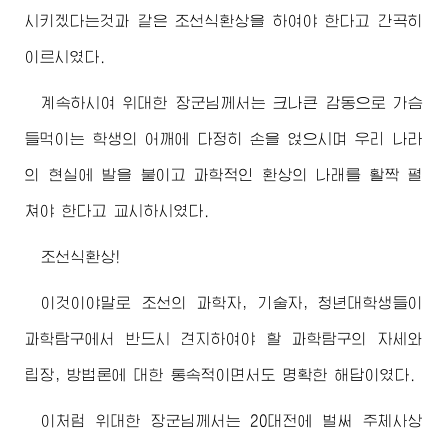
시키겠다는것과 같은 조선식환상을 하여야 한다고 간곡히
이르시였다.
계속하시여
위대한
장군님께서
는 크나큰 감동으로 가슴
들먹이는 학생의 어깨에 다정히 손을 얹으시며 우리 나라
의 현실에 발을 붙이고 과학적인 환상의 나래를 활짝 펼
쳐야 한다고 교시하시였다.
조선식환상!
이것이야말로 조선의 과학자, 기술자, 청년대학생들이
과학탐구에서 반드시 견지하여야 할 과학탐구의 자세와
립장, 방법론에 대한 통속적이면서도 명확한 해답이였다.
이처럼
위대한
장군님께서
는 20대전에 벌써 주체사상