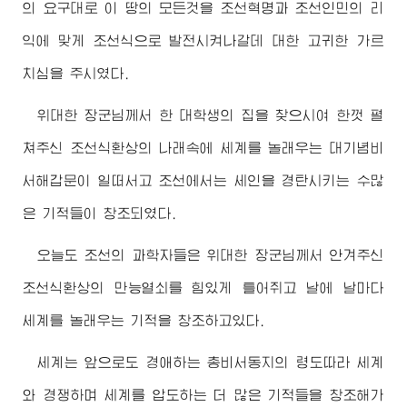
의 요구대로 이 땅의 모든것을 조선혁명과 조선인민의 리
익에 맞게 조선식으로 발전시켜나갈데 대한 고귀한 가르
치심을 주시였다.
위대한
장군님께서
한 대학생의 집을 찾으시여 한껏 펼
쳐주신 조선식환상의 나래속에 세계를 놀래우는 대기념비
서해갑문이 일떠서고 조선에서는 세인을 경탄시키는 수많
은 기적들이 창조되였다.
오늘도 조선의 과학자들은
위대한
장군님께서
안겨주신
조선식환상의 만능열쇠를 힘있게 틀어쥐고 날에 날마다
세계를 놀래우는 기적을 창조하고있다.
세계는 앞으로도
경애하는
총비서동지
의 령도따라 세계
와 경쟁하며 세계를 압도하는 더 많은 기적들을 창조해가