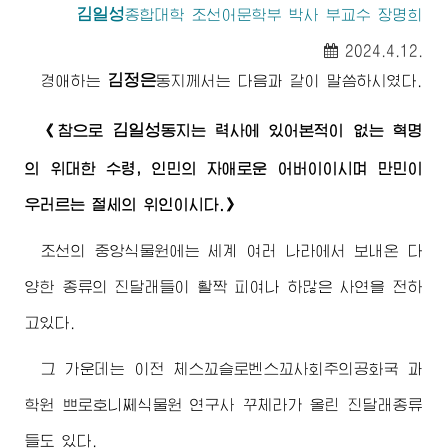
김일성
종합대학
조선어문학부 박사 부교수 장명희
2024.4.12.
김정은
경애하는
동지께서
는 다음과 같이 말씀하시였다.
김일성
《참으로
동지
는 력사에 있어본적이 없는 혁명
의
위대한
수령
, 인민의 자애로운
어버이
이시며 만민이
우러르는 절세의 위인이시다.》
조선의 중앙식물원에는 세계 여러 나라에서 보내온 다
양한 종류의 진달래들이 활짝 피여나 하많은 사연을 전하
고있다.
그 가운데는 이전 체스꼬슬로벤스꼬사회주의공화국 과
학원 쁘로호니쩨식물원 연구사 꾸체라가 올린 진달래종류
들도 있다.