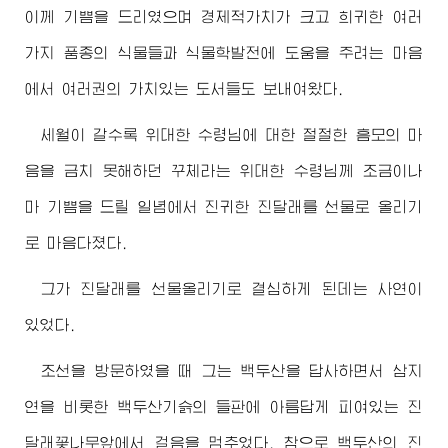
이께 기쁨을 드리였으며 경제적가치가 크고 희귀한 여러
가지 품종의 식물들과 식물학발전에 도움을 주려는 마음
에서 여러권의 가치있는 도서들도 보내여왔다.
세월이 갈수록
위대한
수령님
에 대한 절절한 흠모의 마
음을 금치 못해하던 꾸체라는
위대한
수령님
께 조금이나
마 기쁨을 드릴 일념에서 진귀한 진달래를 선물로 올리기
로 마음다졌다.
그가 진달래를 선물올리기로 결심하게 된데는 사연이
있었다.
조선을 방문하였을 때 그는 백두산을 답사하면서 삼지
연을 비롯한 백두산기슭의 들판에 아름답게 피여있는 진
달래꽃나무앞에서 걸음을 멈추었다. 참으로 백두산의 진