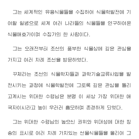
그는 세계적인 유용식물들을 수집하여 식물학발전에 기
여할 일념으로 세계 여러 나라들의 식물들을 연구하여온
식물애호가이며 수집가의 한 사람이다.
그는 오래전부터 조선의 풍부한 식물상에 깊은 관심을
가지고 여러 차례 조선을 방문하였다.
꾸체라는 조선의 식물학자들과 과학기술교류사업을 발
전시키는 과정에 식물학발전에 그토록 깊은 관심을 돌리
고계시는
위대한
수령님
은 분명 이 세상 가장
위대한
애
국자이시라고 높이 우러러 흠모하며 존경하게 되였다.
그는
위대한
수령님
의 높으신 권위와 위대성에 대한 칭
송의 표시로 여러 차례 가치있는 선물식물들을 올리여 그