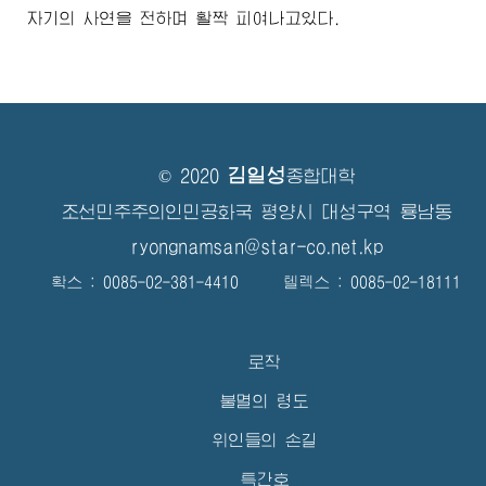
자기의 사연을 전하며 활짝 피여나고있다.
김일성
© 2020
종합대학
조선민주주의인민공화국 평양시 대성구역 룡남동
ryongnamsan@star-co.net.kp
확스 : 0085-02-381-4410 텔렉스 : 0085-02-18111
로작
불멸의 령도
위인들의 손길
특간호