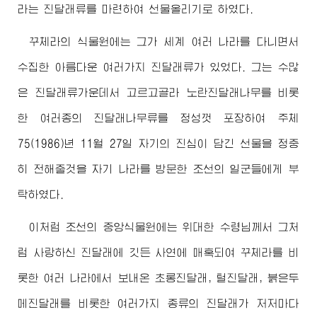
라는 진달래류를 마련하여 선물올리기로 하였다.
꾸체라의 식물원에는 그가 세계 여러 나라를 다니면서
수집한 아름다운 여러가지 진달래류가 있었다. 그는 수많
은 진달래류가운데서 고르고골라 노란진달래나무를 비롯
한 여러종의 진달래나무류를 정성껏 포장하여 주체
75(1986)년 11월 27일 자기의 진심이 담긴 선물을 정중
히 전해줄것을 자기 나라를 방문한 조선의 일군들에게 부
탁하였다.
이처럼 조선의 중앙식물원에는
위대한
수령님께서
그처
럼 사랑하신 진달래에 깃든 사연에 매혹되여 꾸체라를 비
롯한 여러 나라에서 보내온 초롱진달래, 털진달래, 붉은두
메진달래를 비롯한 여러가지 종류의 진달래가 저저마다