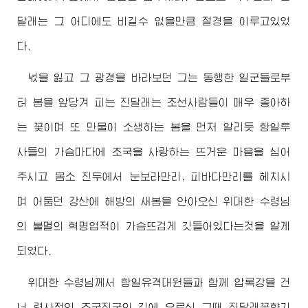
달래는 그 어디에도 비길수 없을만큼 절경을 이루고있었
다.
넋을 잃고 그 광경을 바라보던 그는 동행한 일군들로부
터 봄을 앞당겨 피는 진달래는 조선사람들이 매우 좋아하
는 꽃이며 또 만물이 소생하는 봄을 먼저 알리듯 항일투
사들의 가슴마다에 조국을 사랑하는 뜨거운 마음을 심어
주시고 몸소 진두에서 눈보라만리, 피바다만리를 헤치시
며 어둡던 강산에 해방의 새봄을 안아오신
위대한
수령님
의 불멸의 혁명업적이 가슴뜨겁게 깃들어있다는것을 알게
되였다.
위대한
수령님께서
항일유격대원들과 함께 압록강을 건
너 력사적인 조국진군의 길에 오르신 그때 진달래꽃향기