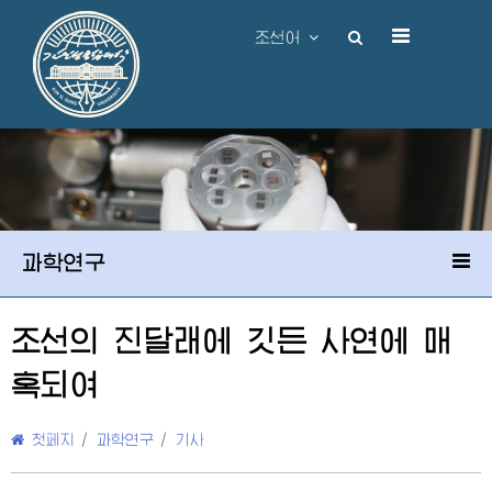
조선어
과학연구
조선의 진달래에 깃든 사연에 매
혹되여
첫페지
/
과학연구
/
기사