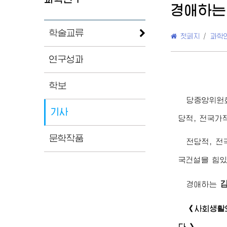
경애하는
학술교류
첫페지
/
과학
연구성과
학보
당중앙위원
기사
당적, 전국가
문학작품
전당적, 
국건설을 힘있
경애하는
《사회생활
다.》