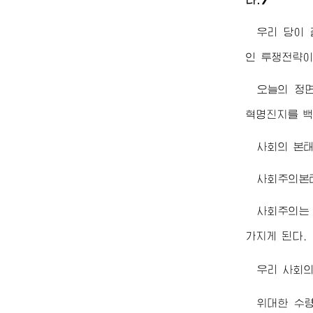
우리 당이
인 투쟁전략이
오늘의 정
혁명진지를 백
사회의 본태
사회주의본
사회주의는
가지게 된다.
우리 사회
위대한
수