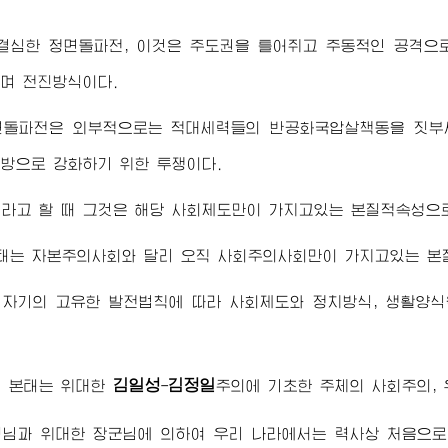
 결심한 정면돌파전, 이것은 주도권을 틀어쥐고 주동적인 공격으
며 전진방식이다.
면돌파전은 외부적으로는 적대세력들의 반공화국압살책동을 짓부
방으로 강화하기 위한 투쟁이다.
라고 할 때 그것은 해당 사회제도만이 가지고있는 본질적속성으로
태는 자본주의사회와 달리 오직 사회주의사회만이 가지고있는 본질
 자기의 고유한 발전법칙에 따라 사회제도와 정치방식, 생활양식
김일성
김정일
의 본태는
위대한
-
주의
에 기초한 주체의 사회주의, 
령님
과
위대한
장군님
에 의하여 우리 나라에서는 력사상 처음으로