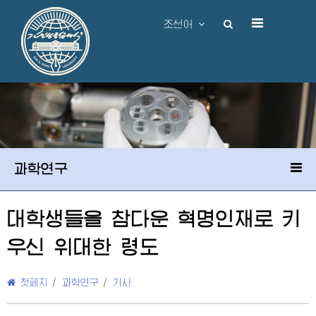
조선어
과학연구
대학생들을 참다운 혁명인재로 키
우신
위대한
령도
첫페지
/
과학연구
/
기사