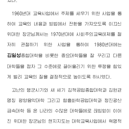
있다.
1960년대 교육사업에서 주체를 세우기 위한 사업을 통
하여 교육의 내용과 방법에서 전환을 가져오도록 이끄신
위대한
장군님께서
는 1970년대에 사회주의교육테제를 철
저히 관철하기 위한 사업을 통하여 1980년대에는
김일성
종합대학
을 비롯한 중요대학들을 잘 꾸리고 다른
대학들을 점차 그 수준에로 끌어올리기 위한 투쟁을 힘있
게 벌려 교육의 질을 결정적으로 높이도록 하시였다.
고난의 행군시기와 새 세기 김책공업
종합대학
과 김원균
명칭 평양음악대학 그리고 함흥화학공업대학과 청진광산
금속대학 등 온 나라의 수많은 대학들에로 끊임없이 이어
진
위대한
장군님
의 현지지도는 대학교육사업에서 혁명적