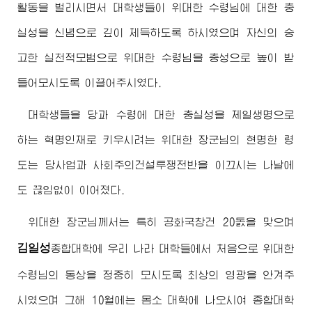
활동을 벌리시면서 대학생들이
위대한
수령님
에 대한 충
실성을 신념으로 깊이 체득하도록 하시였으며 자신의 숭
고한 실천적모범으로
위대한
수령님
을 충성으로 높이 받
들어모시도록 이끌어주시였다.
대학생들을 당과
수령
에 대한 충실성을 제일생명으로
하는 혁명인재로 키우시려는
위대한
장군님
의 현명한 령
도는 당사업과 사회주의건설투쟁전반을 이끄시는 나날에
도 끊임없이 이어졌다.
위대한
장군님께서
는 특히 공화국창건 20돐을 맞으며
김일성
종합대학
에 우리 나라 대학들에서 처음으로
위대한
수령님
의 동상을 정중히 모시도록 최상의 영광을 안겨주
시였으며 그해 10월에는 몸소 대학에 나오시여
종합대학