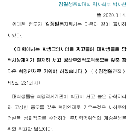
김일성
종합대학
력사학부 박사현
2020.8.14.
김정일
위대한
령도자
동지
께서는 다음과 같이 교시하
시였다.
《대학에서는 학생교양사업을 짜고들어 대학생들을 당
적사상체계가 철저히 서고 공산주의적도덕풍모를 갖춘 참
김정일
다운 혁명인재로 키워야 하겠습니다.》
(
《
전집》
제9권 231페지)
대학생들을 혁명적세계관이 확고히 서고 높은 과학지식
과 고상한 풍모를 갖춘 혁명인재로 키우는것은 사회주의
건설을 성과적으로 수행하며 주체혁명위업의 계승완성을
위한 확고한 담보이다.