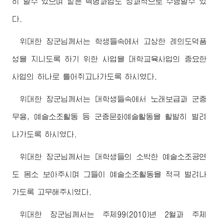
히 할수 있으며 맡은 혁명과업도 성과적으로 수행할수 있
다.
위대한
장군님께서
는 학생들속에서 고상한 례의도덕품
성을 지니도록 하기 위한 사업을 대학교육사업의 중요한
사업의 하나로 틀어쥐고나가도록 하시였다.
위대한
장군님께서
는 대학생들속에서 노래보급과 군중
무용, 예술소조활동 등 군중문화예술활동을 활발히 벌려
나가도록 하시였다.
위대한
장군님께서
는 대학생들의 소박한 예술소조공연
도 몸소 보아주시며 그들이 예술소조활동을 적극 벌려나
가도록 고무해주시였다.
위대한
장군님께서
는 주체99(2010)년 2월과 주체