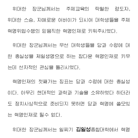
위대한
장군님께서
는 주체교육의 탁월한
령도자
,
위대한
스승, 자애로운
어버이
가 되시여 대학생들을 주체
혁명위업수행의 믿음직한 혁명인재로 키워주시였다.
위대한
장군님께서
는 우선 대학생들을 당과
수령
에 대
한 충실성을 제일생명으로 하는 참다운 혁명인재로 키우
는데 선차적인 관심을 돌리시였다.
혁명인재의 첫째가는 징표는 당과
수령
에 대한 충실성
이다. 아무리 현대적인 과학과 기술을 소유하였다 하더라
도 정치사상적으로 준비되지 못하면 당과 혁명에 쓸모있
는 혁명인재로 될수 없다.
김일성
위대한
장군님께서
는 일찌기
종합대학
에서 혁명