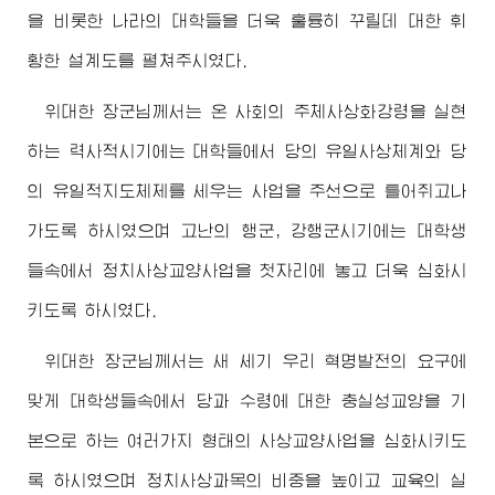
을 비롯한 나라의 대학들을 더욱 훌륭히 꾸릴데 대한 휘
황한 설계도를 펼쳐주시였다.
위대한
장군님께서
는 온 사회의 주체사상화강령을 실현
하는 력사적시기에는 대학들에서 당의 유일사상체계와 당
의 유일적지도체제를 세우는 사업을 주선으로 틀어쥐고나
가도록 하시였으며 고난의 행군, 강행군시기에는 대학생
들속에서 정치사상교양사업을 첫자리에 놓고 더욱 심화시
키도록 하시였다.
위대한
장군님께서
는 새 세기 우리 혁명발전의 요구에
맞게 대학생들속에서 당과
수령
에 대한 충실성교양을 기
본으로 하는 여러가지 형태의 사상교양사업을 심화시키도
록 하시였으며 정치사상과목의 비중을 높이고 교육의 실