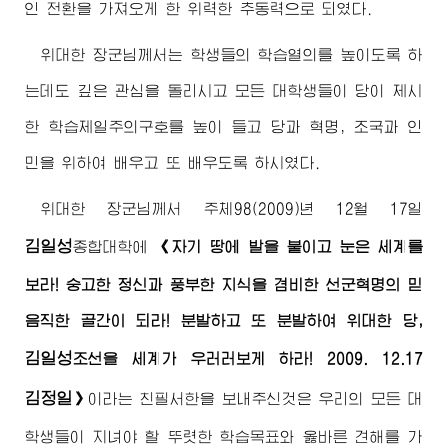
인 전환을 가져오게 한 위력한 추동력으로 되였다.
위대한
장군님께서
는 학생들의 학습열의를 높이도록 하
는데도 깊은 관심을 돌리시고 모든 대학생들이 당이 제시
한 학습제일주의구호를 높이 들고 당과 혁명, 조국과 인
민을 위하여 배우고 또 배우도록 하시였다.
위대한
장군님께서
주체98(2009)년 12월 17일
김일성
종합대학
에
《자기 땅에 발을 붙이고 눈은 세계를
보라! 숭고한 정신과 풍부한 지식을 겸비한 선군혁명의 믿
음직한 골간이 되라! 분발하고 또 분발하여
위대한
당,
김일성
조선을 세계가 우러러보게 하라! 2009. 12.17
김정일
》
이라는 친필서한을 보내주신것은 우리의 모든 대
학생들이 지녀야 할 뚜렷한 학습목표와 옳바른 견해를 가