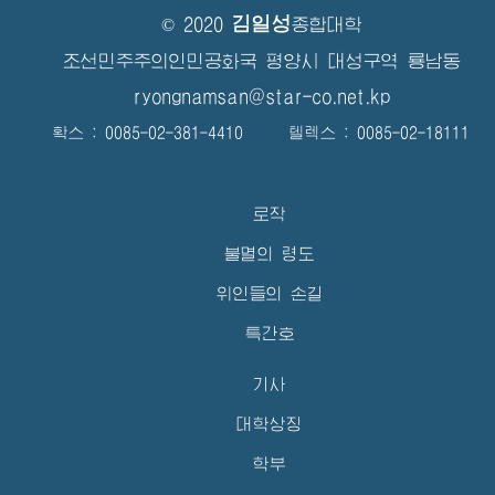
김일성
© 2020
종합대학
조선민주주의인민공화국 평양시 대성구역 룡남동
ryongnamsan@star-co.net.kp
확스 : 0085-02-381-4410 텔렉스 : 0085-02-18111
로작
불멸의 령도
위인들의 손길
특간호
기사
대학상징
학부