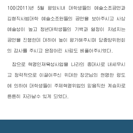
100(2011)년 5월 평양시내 대학생들의 예술소조공연과
김형직사범대학 예술소조원들의 공연을 보아주시고 사상
예술성이 높고 청년대학생들의 기백과 열정이 차넘치는
공연을 진행한데 대하여 높이 평가해주시며 당중앙위원회
의 감사를 주시고 은정어린 사랑도 베풀어주시였다.
참으로 혁명인재육성사업을 나라의 중대사로 내세우시
고 정력적으로 이끌어주신
위대한
장군님
의 현명한 령도
에 의하여 대학생들이 주체혁명위업의 믿음직한 계승자로
튼튼히 자라날수 있게 되였다.