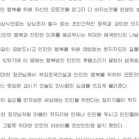
의 행복을 위해 자신의 모든것을 깡그리 다 바치는것을 한생의 
통상식으로는 상상조차 할수 없는 초인간적인 정력과 강의한 
인민의 행복과 찬란한 미래를 꽃피우시는
위대한
애국헌신의 나날
늘같이 떠받드시고 인민의 행복을 위해 끊임없는 현지지도의 길
 있었기에 이 땅에는 행복넘친 인민의 웃음소리가 끝없이 넘쳐흐
위대한
장군님께서
부강조국건설과 인민의 행복을 위하여 모든것을
신 뜻깊은 교시가 오늘도 만사람의 심금을 뜨겁게 울려준다.
의 갈피를 번져보면 세상에는 인민을 위한다는 정치가들이 적지 
대한
장군님
처럼 마음의 첫자리에 언제나 인민을 두시고 인민들에
신 그렇듯
위대한
인민의
어버이
를 조선인민은 알지 못한다.