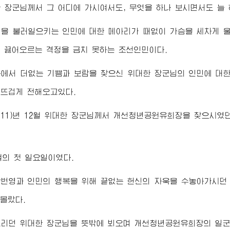
한
장군님께서
그 어디에 가시여서도, 무엇을 하나 보시면서도 늘 
억을 불러일으키는 인민에 대한 메아리가 때없이 가슴을 세차게 
 끓어오르는 격정을 금치 못하는 조선인민이다.
복에서 더없는 기쁨과 보람을 찾으신
위대한
장군님
의 인민에 대
뜨겁게 전해오고있다.
011)년 12월
위대한
장군님께서
개선청년공원유희장을 찾으시였던 
월의 첫 일요일이였다.
강번영과 인민의 행복을 위해 끝없는 헌신의 자욱을 수놓아가시
 몰랐다.
그리던
위대한
장군님
을 뜻밖에 뵈오며 개선청년공원유희장의 일군