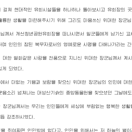
에 걸쳐 현대적인 유희시설들을 하나하나 돌아보시고 유희장의 
훌륭한 생활을 마련해주시기 위해 그리도 마음쓰신
위대한
장군님
군님께서
개선청년공원유희장을 떠나시면서 일군들에게 남기신 교
하며 인민의 참된 복무자로서의 영예로운 사명을 다해나가라는 간
에 대한 열화같은 사랑을 천품으로 지니신
위대한
장군님께서
계시
있게 되였다.
복에서 더없는 기쁨과 보람을 찾으신
위대한
장군님
의 인민에 대
웃음소리 넘쳐나는 대성산기슭의 중앙동물원을 찾으셨던 그날에도
한
장군님께서
는 우리는 인민들에게 세상에 부럼없는 행복한 생활
듭 강조하시였다.
생을 쥐여짜면 인민밖에 없다고, 인민을 위해서는 저 하늘의 별