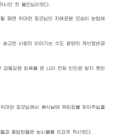
하시던 첫 물으심이였다.
울릴 때면
위대한
장군님
의 자애로운 모습이 눈앞에
한 숭고한 사랑의 이야기는 수도 평양의 개선청년공
감동깊은 화폭을 온 나라 전체 인민은 잊지 못한
던
위대한
장군님께서
휴식날에 유희장을 찾아주실줄
들과 종업원들은 눈시울을 뜨겁게 적시였다.