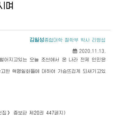
시며
김일성
종합대학
철학부 박사 리영섭
2020.11.13.
벌어지고있는 오늘 조선에서 온 나라 전체 인민은
숭고한 혁명일화들에 대하여 가슴뜨겁게 되새기고있
선집》
증보판 제20권 447페지)