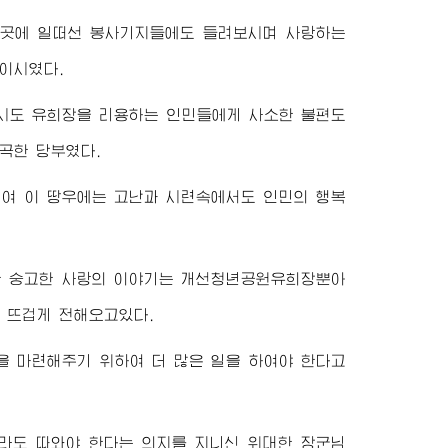
곳곳에 일떠선 봉사기지들에도 들려보시며 사랑하는
이시였다.
시도 유희장을 리용하는 인민들에게 사소한 불편도
곡한 당부였다.
여 이 땅우에는 고난과 시련속에서도 인민의 행복
한 숭고한 사랑의 이야기는 개선청년공원유희장뿐아
 뜨겁게 전해오고있다.
을 마련해주기 위하여 더 많은 일을 하여야 한다고
이라도 따와야 한다는 의지를 지니신
위대한
장군님