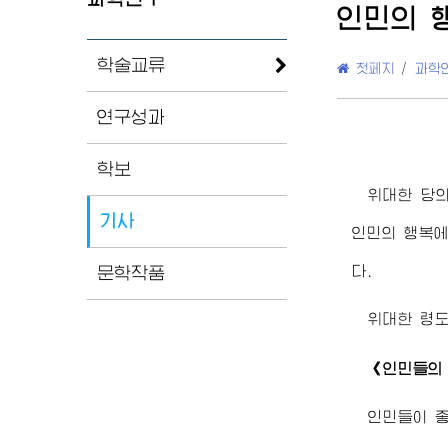
인민의 
학술교류
첫페지
/
과학
연구성과
학보
위대한
당의
기사
인민의 행복에
다.
문학작품
위대한
령
《인민들의 
인민들이 