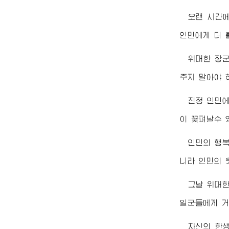
오랜 시간
인민에게 더 
위대한
장
주지 말아야 
진정 인민
이 꽃펴날수 
인민의 행
니라 인민의 
그날
위대
일군들에게 거
자신의 한