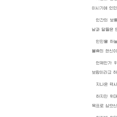
이시기에 인민
인간의 보
날과 달들은 
인민을 하
불휴의 헌신이
언제인가
보람이라고 하
지나온 력사
하지만
위
목표로 삼으