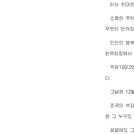
이는
위대
소중한 추
우렷이 안겨와
인민의 행
원유희장에서 
주체100(2
다.
그날은 12
조국의 부
은 그 누구도
꿈결에도 