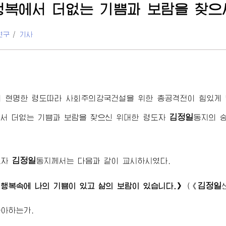
행복에서 더없는 기쁨과 보람을 찾으
연구
/
기사
 현명한 령도따라 사회주의강국건설을 위한 총공격전이 힘있게 
김정일
서 더없는 기쁨과 보람을 찾으신
위대한
령도자
동지
의 
김정일
도자
동지
께서는 다음과 같이 교시하시였다.
김정일
행복속에 나의 기쁨이 있고 삶의 보람이 있습니다.》
(
《
좋아하는가.