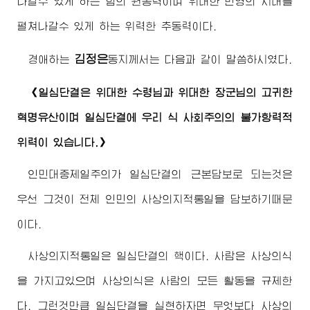
나갈수 있게 하는 힘의 원동력이며
위대한
번영의 시대를
펼쳐나갈수 있게 하는 위력한 추동력이다.
김정은
경애하는
동지
께서는 다음과 같이 말씀하시였다.
《일심단결은
위대한
수령님
과
위대한
장군님
의 고귀한
혁명유산이며 일심단결에 우리 식 사회주의의 불가항력적
위력이 있습니다.》
인민대중제일주의가 일심단결의 근본담보로 되는것은
우선 그것이 전체 인민의 사상의지적통일을 담보하기때문
이다.
사상의지적통일은 일심단결의 핵이다. 사람은 사상의식
을 가지고있으며 사상의식은 사람의 모든 활동을 규제한
다. 그런것만큼 일심단결을 실현하자면 무엇보다 사상의