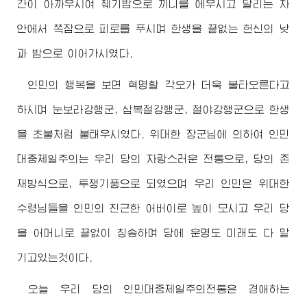
간이 아까우시여 줴기밥으로 끼니를 에우시고 달리는 차
안에서 쪽잠으로 피로를 푸시며 한생을 끝없는 헌신의 낮
과 밤으로 이어가시였다.
인민의 행복을 보면 혁명할 각오가 더욱 불타오른다고
하시며 눈보라강행군, 삼복철강행군, 철야강행군으로 한생
을 초불처럼 불태우시였다.
위대한
장군님
에 의하여 인민
대중제일주의는 우리 당의 자랑스러운 전통으로, 당의 존
재방식으로, 투쟁기풍으로 되였으며 우리 인민은
위대한
수령님
들을 인민의 친근한
어버이
로 높이 모시고 우리 당
을 어머니로 끝없이 칭송하며 당에 운명도 미래도 다 맡
기고있는것이다.
오늘 우리 당의 인민대중제일주의전통은
경애하는