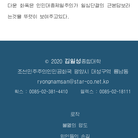
다운 화폭은 인민대중제일주의가 일심단결의 근본담보라
는것을 뚜렷이 보여주고있다.
김일성
© 2020
종합대학
조선민주주의인민공화국 평양시 대성구역 룡남동
ryongnamsan@star-co.net.kp
확스 : 0085-02-381-4410 텔렉스 : 0085-02-18111
로작
불멸의 령도
위인들의 손길