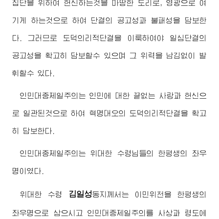
집단을 위하여 헌신하는것을 마땅한 도리로, 영광으로 여
기게 하는것으로 하여 단결의 공고성과 불패성을 담보한
다. 그러므로 도덕의리적단결을 이룩하여야 일심단결의
공고성을 확고히 담보할수 있으며 그 위력을 남김없이 발
휘할수 있다.
인민대중제일주의는 인민에 대한 끝없는 사랑과 헌신으
로 일관된것으로 하여 혁명대오의 도덕의리적단결을 확고
히 담보한다.
인민대중제일주의는
위대한
수령님
들의 한평생의 좌우
명이였다.
김일성
위대한
수령
동지
께서는 이민위천을 한평생의
좌우명으로 삼으시고 인민대중제일주의를 사상과 령도에