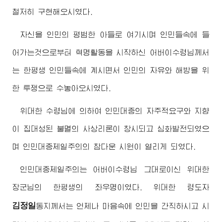
철저히 구현해오시였다.
자신을 인민의 평범한 아들로 여기시며 인민들속에 들
어가는것으로부터 혁명활동을 시작하신
어버이
수령님께서
는 한평생 인민들속에 계시면서 인민의 자유와 해방을 위
한 투쟁으로 수놓아오시였다.
위대한
수령님
에 의하여 인민대중의 자주적요구와 지향
이 집대성된 불멸의 사상리론이 창시되고 심화발전되였으
며 인민대중제일주의의 참다운 시원이 열리게 되였다.
인민대중제일주의는
어버이
수령님
그대로이신
위대한
장군님
의 한평생의 좌우명이였다.
위대한
령도자
김정일
동지
께서는 언제나 마음속에 인민을 간직하시고 시