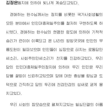
김정은
동지
에 의하여 빛나게 계승되고있다.
경애하는
원수님께서
는 정치를 비롯한 국가사회생활의
모든 분야에서 인민대중제일주의를 철저히 구현하도록 하
시였다.
경애하는
원수님
의 현명한 령도에 의하여 기적적
승리가 련이어 이룩되고 온 나라의 방방곳곳에 인민의 무
릉도원이 일떠섰으며 인민들이 심장으로 터치는 로동당만
세소리, 사회주의만세소리가 천지를 진감하고있다. 우리
당의 인민대중제일주의정치에 의하여 우리 인민은 우리
당을 끝없이 신뢰하고있으며 당에 대한 충성을 량심과 도
덕으로 간직하고 당의 두리에 천겹만겹의 성새로 굳게 뭉
치고있다.
우리 사회의 참모습으로 펼쳐지고있는 일심단결의 아름