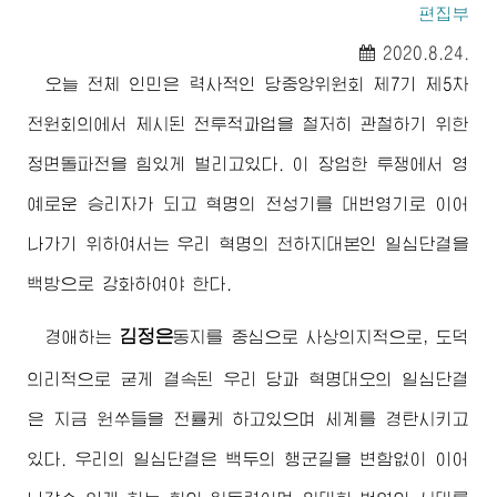
편집부
2020.8.24.
오늘 전체 인민은 력사적인 당중앙위원회 제7기 제5차
전원회의에서 제시된 전투적과업을 철저히 관철하기 위한
정면돌파전을 힘있게 벌리고있다. 이 장엄한 투쟁에서 영
예로운 승리자가 되고 혁명의 전성기를 대번영기로 이어
나가기 위하여서는 우리 혁명의 천하지대본인 일심단결을
백방으로 강화하여야 한다.
김정은
경애하는
동지
를 중심으로 사상의지적으로, 도덕
의리적으로 굳게 결속된 우리 당과 혁명대오의 일심단결
은 지금 원쑤들을 전률케 하고있으며 세계를 경탄시키고
있다. 우리의 일심단결은 백두의 행군길을 변함없이 이어