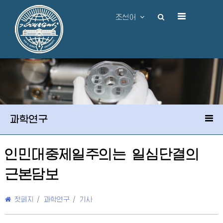
조선어
과학연구
인민대중제일주의는 일심단결의
근본담보
첫페지
/
과학연구
/
기사