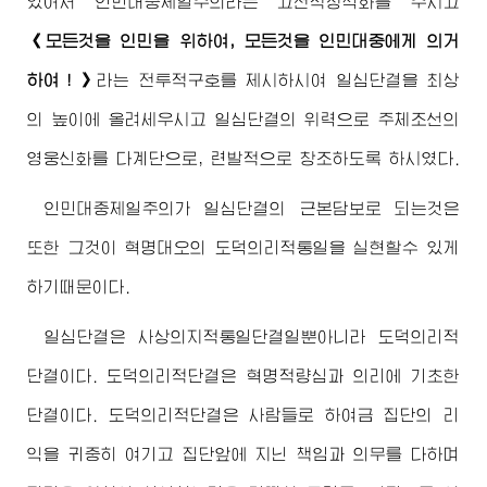
있어서 인민대중제일주의라는 고전적정식화를 주시고
《모든것을 인민을 위하여, 모든것을 인민대중에게 의거
하여！》
라는 전투적구호를 제시하시여 일심단결을 최상
의 높이에 올려세우시고 일심단결의 위력으로 주체조선의
영웅신화를 다계단으로, 련발적으로 창조하도록 하시였다.
인민대중제일주의가 일심단결의 근본담보로 되는것은
또한 그것이 혁명대오의 도덕의리적통일을 실현할수 있게
하기때문이다.
일심단결은 사상의지적통일단결일뿐아니라 도덕의리적
단결이다. 도덕의리적단결은 혁명적량심과 의리에 기초한
단결이다. 도덕의리적단결은 사람들로 하여금 집단의 리
익을 귀중히 여기고 집단앞에 지닌 책임과 의무를 다하며