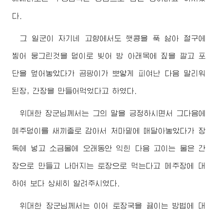
다.
그 일군이 자기네 고향에서도 햇콩을 푹 삶아 절구에
찧어 뭉그린것을 덩이로 빚어 방 아래목에 짚을 깔고 포
단을 덮어놓았다가 곰팡이가 뽀얗게 피여난 다음 말리워
된장, 간장을 만들어먹었다고 하였다.
위대한
장군님
께서는 그의 말을 긍정하시면서 그다음에
메주덩이를 새끼줄로 감아서 처마밑에 매달아놓았다가 장
독에 넣고 소금물에 오래동안 익힌 다음 고이는 물은 간
장으로 만들고 나머지는 토장으로 먹는다고 메주장에 대
하여 보다 상세히 알려주시였다.
위대한
장군님
께서는 이어 토장국을 끓이는 방법에 대