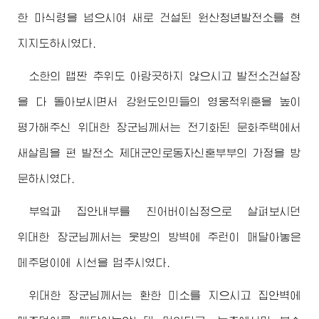
한 마식령을 넘으시여 새로 건설된 원산청년발전소를 현
지지도하시였다.
소한의 맵짠 추위도 아랑곳하지 않으시고 발전소건설장
을 다 돌아보시면서 강원도인민들의 영웅적위훈을 높이
평가해주신
위대한
장군님
께서는 전기화된 문화주택에서
새살림을 편 발전소 제대군인로동자신혼부부의 가정을 방
문하시였다.
부엌과 집안내부를 친어버이심정으로 살펴보시던
위대한
장군님
께서는 웃방의 방벽에 주런이 매달아놓은
메주덩이에 시선을 멈추시였다.
위대한
장군님
께서는 환한 미소를 지으시고 집안벽에