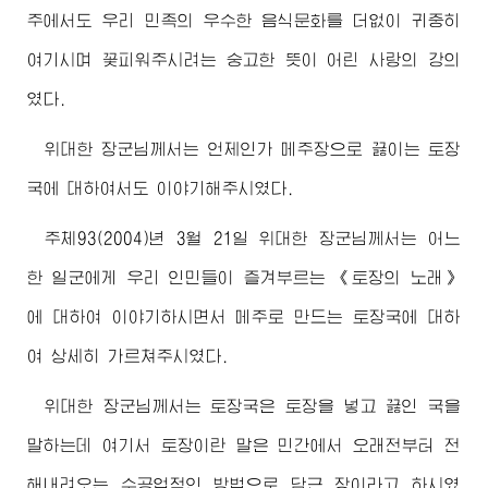
주에서도 우리 민족의 우수한 음식문화를 더없이 귀중히
여기시며 꽃피워주시려는 숭고한 뜻이 어린 사랑의 강의
였다.
위대한
장군님
께서는 언제인가 메주장으로 끓이는 토장
국에 대하여서도 이야기해주시였다.
주체93(2004)년 3월 21일
위대한
장군님
께서는 어느
한 일군에게 우리 인민들이 즐겨부르는 《토장의 노래》
에 대하여 이야기하시면서 메주로 만드는 토장국에 대하
여 상세히 가르쳐주시였다.
위대한
장군님
께서는 토장국은 토장을 넣고 끓인 국을
말하는데 여기서 토장이란 말은 민간에서 오래전부터 전
해내려오는 수공업적인 방법으로 담근 장이라고 하시였