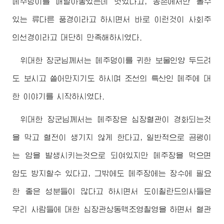
메주덩이를 매달아놓았는데 멋있다고, 농촌에서만 볼수
있는 류다른 풍경이라고 하시면서 바로 이런것이 사회주
의선경이라고 대단히 만족해하시였다.
위대한
장군님
께서는 메주덩이를 귀한 보물인양 두드려
도 보시고 쓸어만지기도 하시며 조선의 특산인 메주에 대
한 이야기를 시작하시였다.
위대한
장군님
께서는 메주장은 심장혈관이 경화되는것
을 막고 혈전이 생기지 않게 한다고, 일반적으로 곰팽이
는 암을 발생시키는것으로 되여있지만 메주장을 먹으면
암도 방지할수 있다고, 그밖에도 메주장에는 장수에 필요
한 좋은 성분들이 많다고 하시면서 도이췰란드의사들은
우리 사람들에 대한 심장관상동맥조영촬영을 하면서 혈관