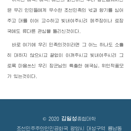
은 우리 인민들에게 우수한 조선민족의 넋과 향기를 심어
주고 대를 이어 고수하고 빛내여주시려 메주장이나 토장
국에도 류다른 관심을 돌리신것이다.
바로 여기에 우리 민족의것이라면 그 어느 하나도 소홀
히 대하지 않으시고 끝없이 아껴주시고 빛내여주시려 그
토록 마음쓰신 우리
장군님
의 특출한 애국심, 위인적풍모
가 있는것이다.
김일성
© 2020
종합대학
조선민주주의인민공화국 평양시 대성구역 룡남동