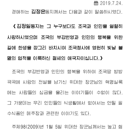
2019.7.24.
김정은
경애하는
동지
께서는 다음과 같이 말씀하시였다.
김정일
《
동지
는 그 누구보다도 조국과 인민을 열렬히
사랑하시였으며 조국의 부강번영과 인민의 행복을 위한
길에 한생을 깡그리 바치시여 조국청사에 영원히 빛날 불
멸의 업적을 이룩하신 절세의 애국자이십니다.》
조국의 부강번영과 인민의 행복을 위하여 조국땅 방방
곡곡에 사랑의 전설을 남기신
위대한
장군님
의 혁명실록
에는 사람들의 심금을 울리는 이야기들이 수없이 많다.
그 가운데는 우리 인민들의 식생활에서 없어서는 안될 필
수식품인 메주장과 관련한 이야기도 있다.
주체98(2009)년 1월 5일
위대한
장군님
께서는 높고 험