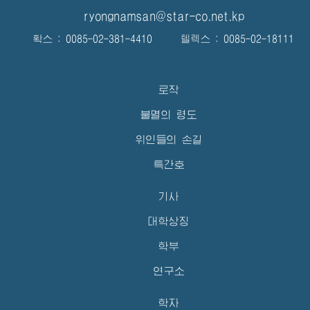
ryongnamsan@star-co.net.kp
확스 : 0085-02-381-4410 텔렉스 : 0085-02-18111
로작
불멸의 령도
위인들의 손길
특간호
기사
대학상징
학부
연구소
학자