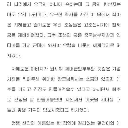
리 나라에서 오곡의 하나에 속하는데 그 콩의 원산지는
바로 우리 나라이다. 유구한 력사를 가진 이 땅에서 살아
온 지혜롭고 슬기로운 우리 조상들은 고조선시기에 벌써
콩을 재배하여왔다. 그후 조선의 콩은 중국남부지방과 인
디아를 거쳐 근대에 와서야 유럽을 비롯한 세계각지로 퍼
져갔다.
자애로운
아버지
가 되시여 제대군인부부와 뜻깊은 기념
사진을 찍어주신
위대한
장군님
께서는 소금만 있으면 메
주를 가지고 간장도 만들어먹을수 있다고 하시면서 메주
로 간장을 잘 만들어놓으면 자신께서 이곳을 지나실 때
들려 몇병 가져다 맛보시겠다고 하시였다.
정녕 산간의 이름없는 한 집안에 걸려있는 몇덩이의 메