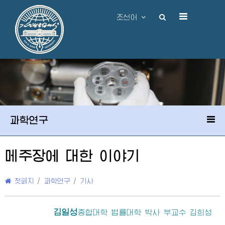
조선어
과학연구
메주장에 대한 이야기
첫페지
/
과학연구
/
기사
김일성
종합대학
법률대학 박사 부교수 김희성