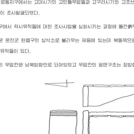
읍로동자구에서는 고대시기의 고인돌무덤들과 고구려시기와 고조선
이 조사발굴되였다.
구에서 력사유적들에 대한 조사사업을 심화시키는 과정에 돌칸흙
은 온천군 원읍구의 상석소로 불리우는 재등에 있는데 북동쪽으
유적들이 있다.
의 무덤칸은 남북방향으로 되여있었고 무덤칸의 평면구조는 장방