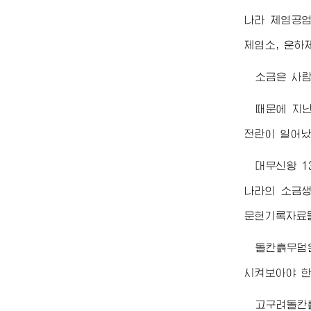
나라 제염공업
제염소, 운하
소금은 사람
때문에 지
전란이 일어났
대무신왕 1
나라의 소금생
문헌기록자료들
돌칸흙무덤
시켜보아야 한
고구려돌칸