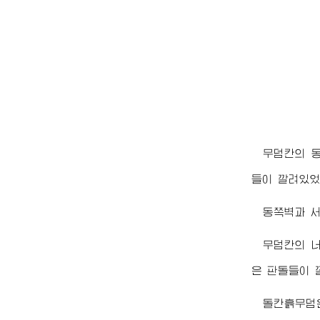
무덤칸의 동
들이 깔려있었
동쪽벽과 서
무덤칸의 너
은 판돌들이 
돌칸흙무덤