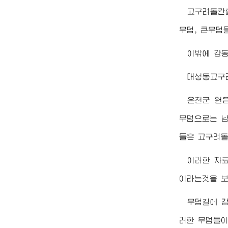
고구려돌칸
무덤, 큰무덤
이밖에 강동
대성동고구
온천군 원
무덤으로는 남
들은 고구려돌
이러한 자
이라는것을 보
무덤길에 감
러한 무덤들이