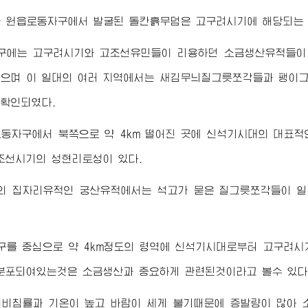
 원읍로동자구에서 발굴된 돌칸흙무덤은 고구려시기에 해당되는 
구에는 고구려시기와 고조선유민들이 리용하던 소금생산유적들이 
으며 이 일대의 여러 지역에서는 새김무늬질그릇쪼각들과 팽이
확인되였다.
동자구에서 북쪽으로 약 4km 떨어진 곳에 신석기시대의 대표적인
조선시기의 성현리토성이 있다.
의 집자리유적인 궁산유적에서는 석고가 묻은 질그릇쪼각들이 일
구를 중심으로 약 4km정도의 령역에 신석기시대로부터 고구려시
분포되여있는것은 소금생산과 중요하게 관련된것이라고 볼수 있다
해비침률과 기온이 높고 바람이 세게 불기때문에 증발량이 많아 