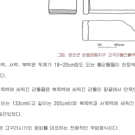
그림. 온천군 원읍로동자구 고구려돌칸흙
벽, 서벽, 북벽은 두께가 18~20cm정도 되는 통판돌들이 한장
다.
쪽벽에 세워진 판돌들은 북쪽벽에 세워진 판돌의 량끝에서 안쪽으로
비는 133cm이고 길이는 205cm이며 북쪽벽과 서쪽벽에 세워
깔려있었다.
은 고구려시기의 문화를 대표하는 전형적인 무덤형식이다.