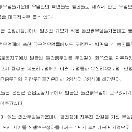
흙무덤들가운데 무덤칸의 벽면들을 통판돌로 세워서 만든 무덤으
들을 대표적으로 들수 있다.
군 순창리일대에서 알려진 규모가 작은 돌칸흙무덤들가운데도 통
려무덤떼에 속한 고구려무덤들에서도 무덤칸의 벽면을 긴 통판돌로
읍로동자구에서 발굴된 돌칸흙무덤은 무덤길이 한쪽으로 치우쳐있
포시 룡강군 옥도리무덤떼의 여러 무덤들과 우산리4호무덤, 신령
칸흙무덤의 외칸무덤들가운데서 2형식과 3형식에 해당한다.
료들은 온천군 원읍로동자구에서 발굴된 돌칸흙무덤이 고구려시기
여주고있다.
이 없는 외칸무덤들가운데서 평천정에 치우친 안길을 가진 무덤
 쓰인 시기를 선행연구성과들에서는 1세기 후반기~5세기경으로 