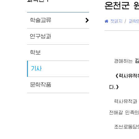
온천군 
학술교류
첫페지
/
과학
연구성과
학보
경애하는
기사
《력사유적
문학작품
다.》
력사유적과
전해갈 민족의
조선로동당