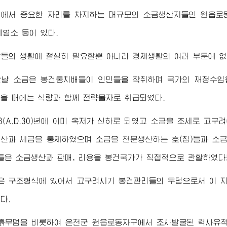
에서 중요한 자리를 차지하는 대규모의 소금생산지들인 원읍로
제염소 등이 있다.
들의 생활에 절실히 필요할뿐 아니라 경제생활의 여러 부문에 없
난날 소금은 봉건통치배들이 인민들을 착취하며 국가의 재정수입
을 때에는 식량과 함께 전략물자로 취급되였다.
3(A.D.30)년에 이미 옥저가 신하로 되였고 소금을 조세로 고
산과 세금을 통제하였으며 소금을 전문생산하는 호(집)들과 소
은 소금생산과 판매, 리용을 봉건국가가 직접적으로 관할하였다
은 구조형식에 있어서 고구려시기 봉건관리들의 무덤으로서 이 
다.
흙무덤을 비롯하여 온천군 원읍로동자구에서 조사발굴된 력사유적