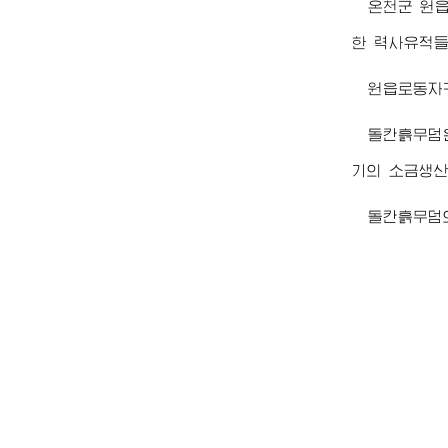
온천군 원
한 력사유적들
원읍로동자
돌칸흙무덤
기의 소금생산
돌칸흙무덤