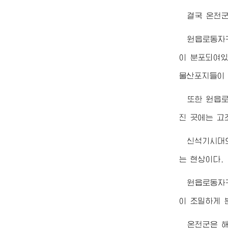
결국 온천군
원읍로동자
이 분포되여있
물산포지들이 
또한 원읍로
진 곳에는 고
신석기시대
는 현상이다.
원읍로동자
이 조밀하게 
온천군은 