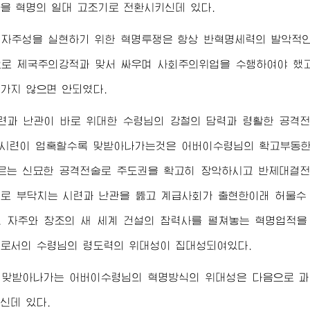
을 혁명의 일대 고조기로 전환시키신데 있다.
자주성을 실현하기 위한 혁명투쟁은 항상 반혁명세력의 발악적인
로 제국주의강적과 맞서 싸우며 사회주의위업을 수행하여야 했고
가지 않으면 안되였다.
시련과 난관이 바로
위대한
수령님
의 강철의 담력과 령활한 공격
, 시련이 엄혹할수록 맞받아나가는것은
어버이수령님
의 확고부동
르는 신묘한 공격전술로 주도권을 확고히 장악하시고 반제대결
로 부닥치는 시련과 난관을 뚫고 계급사회가 출현한이래 허물수
 자주와 창조의 새 세계 건설의 참력사를 펼쳐놓는 혁명업적을
으로서의
수령님
의 령도력의 위대성이 집대성되여있다.
 맞받아나가는
어버이수령님
의 혁명방식의 위대성은 다음으로 
신데 있다.