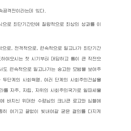
련속공격전이라는데 있다.
식으로 최단기간안에 질량적으로 최상의 성과를 이
적으로, 전격적으로, 련속적으로 밀고나가 최단기간
도하여오시는 첫 시기부터 대담하고 통이 큰 작전으
면서도 련속적으로 밀고나가는 숭고한 모범을 보여주
과 두단계의 사회혁명, 여러 단계의 사회주의건설을
라를 자주, 자립, 자위의 사회주의국가로 일떠세울
나에 바치신
위대한
수령님
의 크나큰 로고와 심혈에
중히 여기고 끝없이 빛내여갈 굳은 결의를 다지게