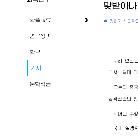
맞받아나
학술교류
첫페지
/
과학
연구성과
학보
우리 인민
기사
그쳐나갈데 대
문학작품
오늘의 총
공격전술의 빛
위대한
수
《내 일생의