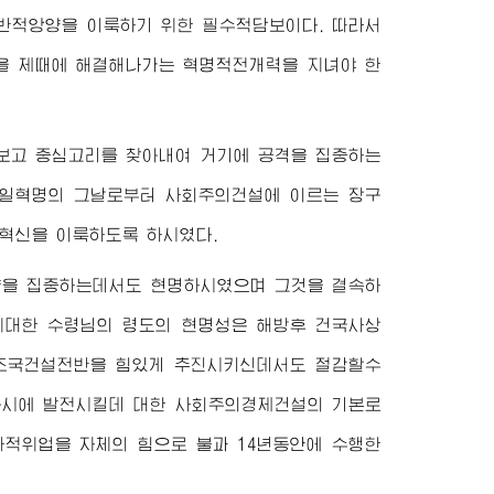
반적앙양을 이룩하기 위한 필수적담보이다. 따라서
을 제때에 해결해나가는 혁명적전개력을 지녀야 한
보고 중심고리를 찾아내여 거기에 공격을 집중하는
항일혁명의 그날로부터 사회주의건설에 이르는 장구
혁신을 이룩하도록 하시였다.
량을 집중하는데서도 현명하시였으며 그것을 결속하
위대한
수령님
의 령도의 현명성은 해방후 건국사상
 조국건설전반을 힘있게 추진시키신데서도 절감할수
동시에 발전시킬데 대한 사회주의경제건설의 기본로
사적위업을 자체의 힘으로 불과 14년동안에 수행한