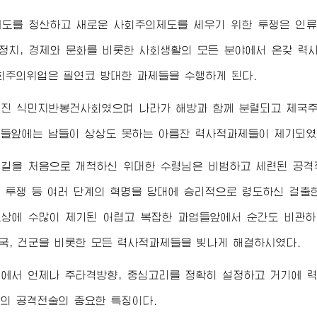
제도를 청산하고 새로운 사회주의제도를 세우기 위한 투쟁은 인
 정치, 경제와 문화를 비롯한 사회생활의 모든 분야에서 온갖 력
회주의위업은 필연코 방대한 과제들을 수행하게 된다.
어진 식민지반봉건사회였으며 나라가 해방과 함께 분렬되고 제국
들앞에는 남들이 상상도 못하는 아름찬 력사적과제들이 제기되였
 길을 처음으로 개척하신
위대한
수령님
은 비범하고 세련된 공격
 투쟁 등 여러 단계의 혁명을 당대에 승리적으로 령도하신 걸출
상에 수많이 제기된 어렵고 복잡한 과업들앞에서 순간도 비관
건국, 건군을 비롯한 모든 력사적과제들을 빛나게 해결하시였다.
설에서 언제나 주타격방향, 중심고리를 정확히 설정하고 거기에 
님
의 공격전술의 중요한 특징이다.