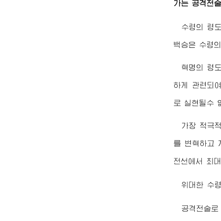
가는 공격전술
수령의 령도
백승은 수령의
혁명의 령
하게 관련되여
로 실현될수 
가장 적극적
를 변혁하고 
전선에서 최대
위대한
수
공격전술로