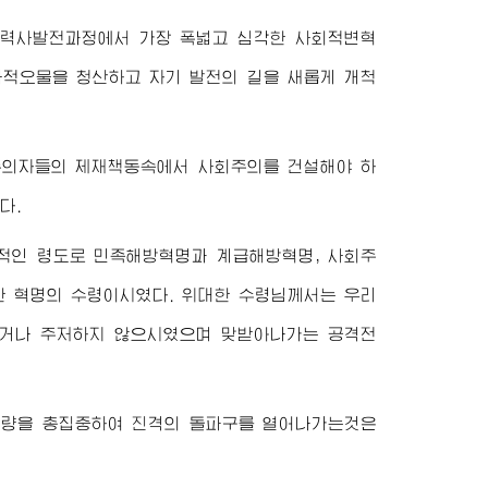
류력사발전과정에서 가장 폭넓고 심각한 사회적변혁
사적오물을 청산하고 자기 발전의 길을 새롭게 개척
주의자들의 제재책동속에서 사회주의를 건설해야 하
다.
적인 령도로 민족해방혁명과 계급해방혁명, 사회주
한 혁명의 수령이시였다.
위대한
수령님
께서는 우리
하거나 주저하지 않으시였으며 맞받아나가는 공격전
력량을 총집중하여 진격의 돌파구를 열어나가는것은