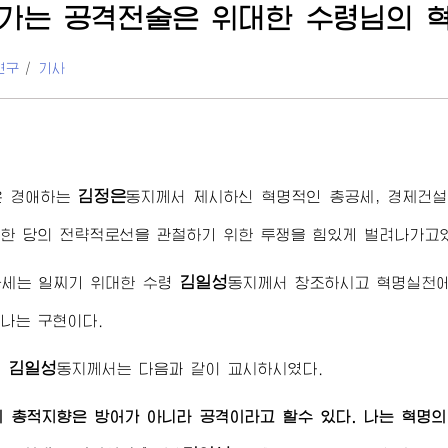
가는 공격전술은
위대한
수령님
의 
연구
/
기사
김정은
은
경애하는
동지
께서 제시하신 혁명적인 총공세, 경제건
한 당의 전략적로선을 관철하기 위한 투쟁을 힘있게 벌려나가고
김일성
공세는 일찌기
위대한
수령
동지
께서 창조하시고 혁명실천에
나는 구현이다.
김일성
령
동지
께서는 다음과 같이 교시하시였다.
 총적지향은 방어가 아니라 공격이라고 할수 있다. 나는 혁명