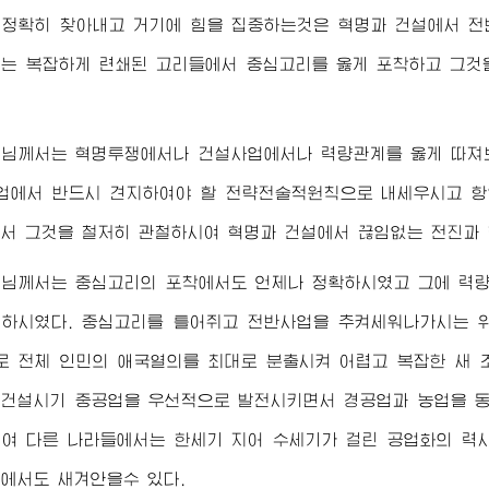
 정확히 찾아내고 거기에 힘을 집중하는것은 혁명과 건설에서 전
는 복잡하게 련쇄된 고리들에서 중심고리를 옳게 포착하고 그것
령님
께서는 혁명투쟁에서나 건설사업에서나 력량관계를 옳게 따져
업에서 반드시 견지하여야 할 전략전술적원칙으로 내세우시고 
서 그것을 철저히 관철하시여 혁명과 건설에서 끊임없는 전진과 
령님
께서는 중심고리의 포착에서도 언제나 정확하시였고 그에 력
저하시였다. 중심고리를 틀어쥐고 전반사업을 추켜세워나가시는
 전체 인민의 애국열의를 최대로 분출시켜 어렵고 복잡한 새
건설시기 중공업을 우선적으로 발전시키면서 경공업과 농업을 
여 다른 나라들에서는 한세기 지어 수세기가 걸린 공업화의 력
에서도 새겨안을수 있다.