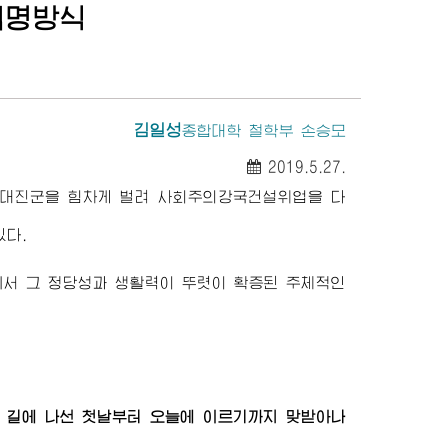
혁명방식
김일성
종합대학
철학부 손승모
2019.5.27.
설대진군을 힘차게 벌려 사회주의강국건설위업을 다
있다.
서 그 정당성과 생활력이 뚜렷이 확증된 주체적인
의 길에 나선 첫날부터 오늘에 이르기까지 맞받아나