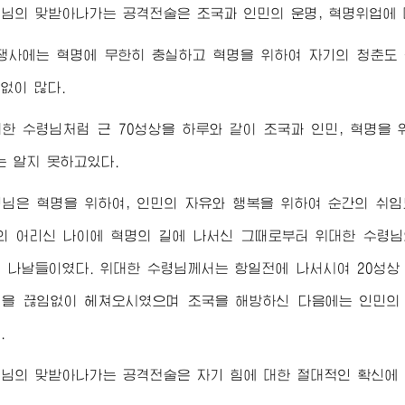
령님
의 맞받아나가는 공격전술은 조국과 인민의 운명, 혁명위업에 
쟁사에는 혁명에 무한히 충실하고 혁명을 위하여 자기의 청춘도 
없이 많다.
대한
수령님
처럼 근 70성상을 하루와 같이 조국과 인민, 혁명을
는 알지 못하고있다.
령님
은 혁명을 위하여, 인민의 자유와 행복을 위하여 순간의 쉬
대의 어리신 나이에 혁명의 길에 나서신 그때로부터
위대한
수령님
의 나날들이였다.
위대한
수령님
께서는 항일전에 나서시여 20성상
을 끊임없이 헤쳐오시였으며 조국을 해방하신 다음에는 인민의
.
령님
의 맞받아나가는 공격전술은 자기 힘에 대한 절대적인 확신에 