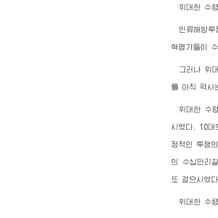
위대한
수
인류해방투
혁명가들이 수
그러나
위
를 아직 력사
위대한
수
시였다. 10
정적인 투쟁
의 수십만리길
또 걸으시였다
위대한
수