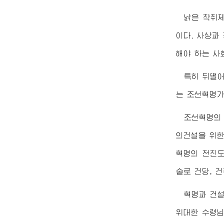
낡은 착취
이다. 사상과
해야 하는 사
특히 뒤떨
는 조선혁명가
조선혁명의
의건설을 위한
혁명의 전진도
술로 건당, 
혁명과 건
위대한
수령