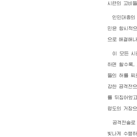
시련의 고비들
인민대중의 
민은 항시적으
으로 해결해나
이 모든 
하면 할수록
들의 허를 찌
강한 공격전으
를 뒤집어엎고
령도의 거장
공격전술로
빛나게 수행하