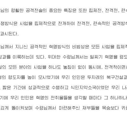
령님
의 령활한 공격전술의 중요한 특징은 또한 립체전, 전격전, 
투쟁방식은 사업을 립체적으로 전개하여 전격전, 련속적인 공격방
과시된다.
령님
께서 지니신 공격적인 혁명방식의 비범성은 모든 사업을 립체
성과를 이룩하는데 있다.
위대한
수령님
께서는 일찌기 혁명을 령
설의 모든 분야의 사업을 하나도 놓침이 없이 동시에, 전격적이
형의 령도자를 높이 모시였기에 우리 인민은 두차례의 복구건설
 짧은 기간에 성과적으로 수행하고 식민지약소국이였던 우리 나
하기에 우리 인민은 혁명의 전취물들을 생각할 때마다 그 하나하
뜨겁게 돌이켜보며
수령님
께서 마련해주신 재부들을 목숨보다 귀