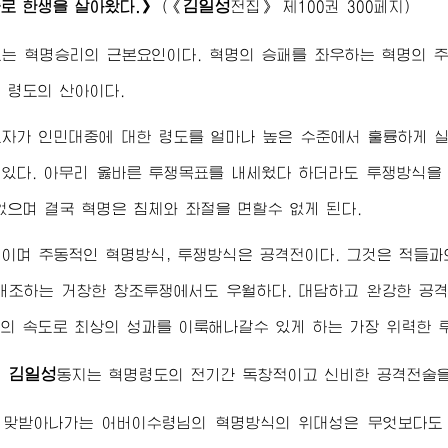
김일성
로 한생을 살아왔다.》
(
《
전집》
제100권 300페지)
는 혁명승리의 근본요인이다. 혁명의 승패를 좌우하는 혁명의 
 령도의 산아이다.
도자가 인민대중에 대한 령도를 얼마나 높은 수준에서 훌륭하게 
있다. 아무리 옳바른 투쟁목표를 내세웠다 하더라도 투쟁방식을
없으며 결국 혁명은 침체와 좌절을 면할수 없게 된다.
이며 주동적인 혁명방식, 투쟁방식은 공격전이다. 그것은 적들
개조하는 거창한 창조투쟁에서도 우월하다. 대담하고 완강한 공격
의 속도로 최상의 성과를 이룩해나갈수 있게 하는 가장 위력한 
김일성
령
동지
는 혁명령도의 전기간 독창적이고 신비한 공격전술을
 맞받아나가는
어버이수령님
의 혁명방식의 위대성은 무엇보다도