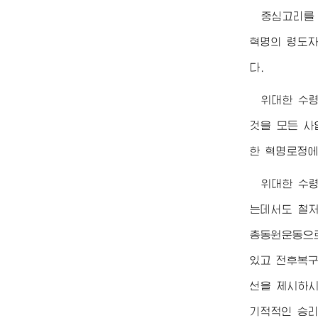
중심고리를
혁명의 령도자
다.
위대한
수
것을 모든 사
한 혁명로정에
위대한
수
는데서도 철
총동원운동으로
있고 전후복구
선을 제시하시
기적적인 승리