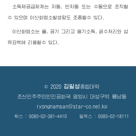
소독제공급체계는 자동, 반자동 또는 수동으로 조작할
수 있으며 이산화염소발생량도 조종할수 있다.
이산화염소는 물, 공기 그리고 용기소독, 페수처리와 섬
유표백에 리용할수 있다.
김일성
© 2020
종합대학
조선민주주의인민공화국 평양시 대성구역 룡남동
ryongnamsan@star-co.net.kp
확스 : 0085-02-381-4410 텔렉스 : 0085-02-18111