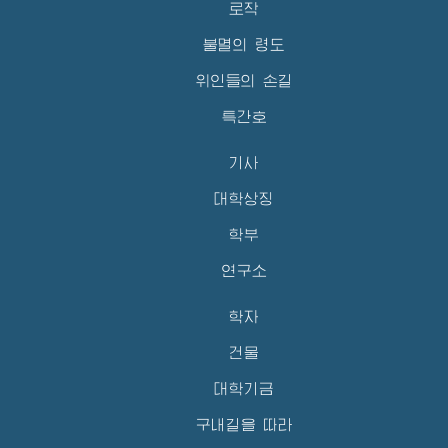
로작
불멸의 령도
위인들의 손길
특간호
기사
대학상징
학부
연구소
학자
건물
대학기금
구내길을 따라