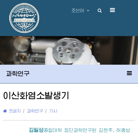
조선어
과학연구
이산화염소발생기
첫페지
/
과학연구
/
기사
김일성
종합대학
첨단과학연구원 김현주, 허충성