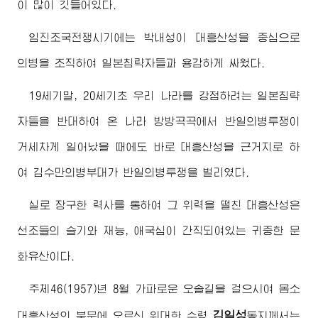
이 많이 깃들어있다.
임진조국전쟁시기에는 박내성이 대흥산성을 중심으로
의병을 조직하여 일본침략자들과 용감하게 싸웠다.
19세기말, 20세기초 우리 나라를 강점하려는 일본침략
자들을 반대하여 온 나라 방방곡곡에서 반일의병투쟁이
거세차게 일어났을 때에도 바로 대흥산성을 근거지로 하
여 김수만의병부대가 반일의병투쟁을 벌리였다.
실로 장구한 력사를 통하여 그 위력을 떨친 대흥산성은
선조들의 슬기와 재능, 애국심이 간직되여있는 귀중한 문
화유산이다.
주체46(1957)년 8월 가파로운 오솔길을 걸으시여 몸소
김일성
대흥산성의 북문에 오르신
위대한
수령
동지
께서는