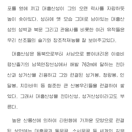
포를 옆에 끼고 대흥산성이 그의 오랜 력사를 자랑하듯
높이 솟아있다. 성터에 옛 모습 그대로 남아있는 대흥산
성의 성벽과 북문 그리고 관음사를 비롯한 여러 유적들은
우리 선조들의 슬기와 창조적재능을 잘 보여주고있다.
대흥산성은 동북으로부터 서남으로 뻗어내려온 아호비
령산줄기의 남쪽연장선상에서 해발 762m에 달하는 천마
산과 성거산을 리용하고 그와 련결된 성거봉, 청량봉, 인
달봉, 치마바위 등 험준한 큰 산봉우리들을 련결하여 쌓
았다. 그래서 대흥산성을 천마산성, 성거산성이라고도 부
른다.
높은 산릉선에 의하여 타원형에 가까운 모양으로 련결
된 성안에는 대흥골과 동문골, 소서문골 등 세개의 깊은