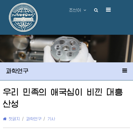
조선어
과학연구
우리 민족의 애국심이 비낀 대흥
산성
첫페지
/
과학연구
/
기사