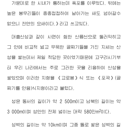
가운데로 한 시내가 통하는데 폭포를 이루었다. 밖에는
높은 봉우리들이 중중첩첩하여 날아가는 새도 넘어갈수
없으니 천연의 요새이다.》라고 쓰고있다.
대흥산성과 같이 사면이 험한 산릉선으로 둘러막히고
그 안에 비교적 넓고 우묵한 골짜기들을 가진 지세는 산
성을 쌓는데서 제일 적당한 곳이였기때문에 고구려시기부
터 우리 나라에서는 주로 그러한 곳을 리용하여 산성을
쌓았으며 이러한 지형을 《고로봉》식 또는 《포곡》(골
짜기를 안음)식지형이라고 불렀다.
성은 동서의 길이가 약 2 500m이고 남북의 길이는 약
2
3 000m이며 성안의 전체 넓이는 대략 580만m
이다.
성벽의 길이는 약 10km이며 그중 돌로 쌓은 성벽의 길