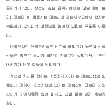
골짜기가 있다. 산성의 깊은 골짜기에서는 많은 물이 흘
러내리는데 이 물줄기는 대흥사와 관음사부근에서 합치여
북문옆에 모였다가 벼랑으로 떨어져 요란한 폭포를 이룬
다.
대흥산성의 산봉우리들은 비교적 해발고가 높으며 산릉
선들은 밖으로 경사가 급하고 가파로와 성밖에서는 오르
내리기가 매우 힘들게 되여있다.
개성의 력사를 전하는 《중경지》에서는 대흥산성의 험
준함에 대하여 《성거산의 오지는 대흥산이 되는데 사방
산세가 깎아지른듯 높아 마치도 창과 칼을 벌려 세운것
같다.