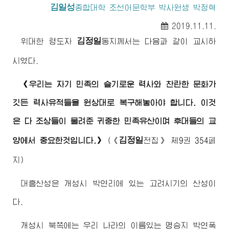
김일성
종합대학
조선어문학부 박사원생 박정혁
2019.11.11.
김정일
위대한
령도자
동지
께서는 다음과 같이 교시하
시였다.
《우리는 자기 민족의 슬기로운 력사와 찬란한 문화가
깃든 력사유적들을 원상대로 복구해놓아야 합니다. 이것
은 다 조상들이 물려준 귀중한 민족유산이며 후대들의 교
김정일
양에서 중요한것입니다.》
(
《
전집》
제9권 354페
지)
대흥산성은 개성시 박연리에 있는 고려시기의 산성이
다.
개성시 북쪽에는 우리 나라의 이름있는 명승지 박연폭