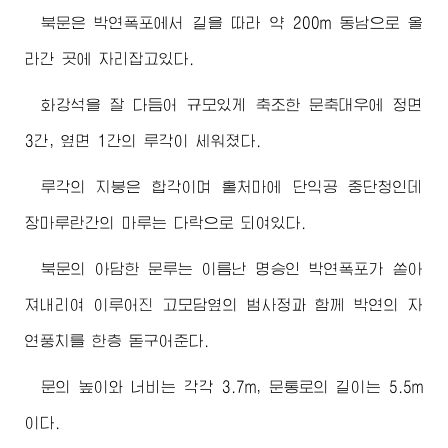
북문은 박연폭포에서 길을 따라 약 200m 동남으로 올
라간 곳에 자리잡고있다.
화강석을 잘 다듬어 규모있게 축조한 문축대우에 정면
3간, 옆면 1간의 루각이 세워졌다.
루각의 지붕은 합각이며 홑처마에 단익공 중단청인데
장마루란간의 마루는 다락으로 되여있다.
북문의 아담한 문루는 이름난 명승인 박연폭포가 쏟아
져내리여 이루어진 고모담옆의 범사정과 함께 박연의 자
연풍치를 한층 돋구어준다.
문의 높이와 너비는 각각 3.7m, 문통로의 길이는 5.5m
이다.