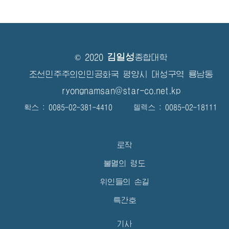
김일성
© 2020
종합대학
조선민주주의인민공화국 평양시 대성구역 룡남동
ryongnamsan@star-co.net.kp
확스 : 0085-02-381-4410 텔렉스 : 0085-02-18111
로작
불멸의 령도
위인들의 손길
특간호
기사