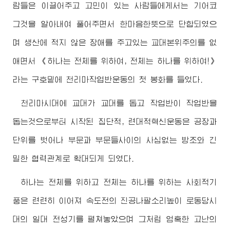
람들은 이끌어주고 고민이 있는 사람들에게서는 기어코
그것을 알아내여 풀어주면서 한마음한뜻으로 단합되였으
며 생산에 적지 않은 장애를 주고있는 교대본위주의를 없
애면서 《하나는 전체를 위하여, 전체는 하나를 위하여!》
라는 구호밑에 천리마작업반운동의 첫 봉화를 들었다.
천리마시대에 교대가 교대를 돕고 작업반이 작업반을
돕는것으로부터 시작된 집단적, 련대적혁신운동은 공장과
단위를 벗어나 부문과 부문들사이의 사심없는 방조와 긴
밀한 협력관계로 확대되게 되였다.
하나는 전체를 위하고 전체는 하나를 위하는 사회적기
풍은 련련히 이어져 속도전의 진공나팔소리높이 로동당시
대의 일대 전성기를 펼쳐놓았으며 그처럼 엄혹한 고난의