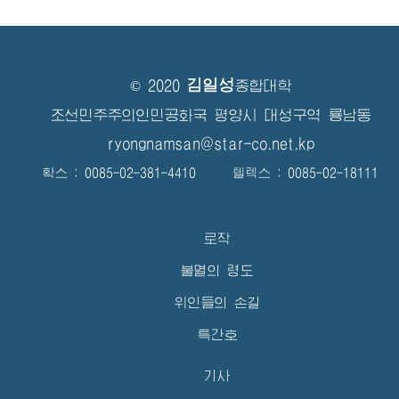
김일성
© 2020
종합대학
조선민주주의인민공화국 평양시 대성구역 룡남동
ryongnamsan@star-co.net.kp
확스 : 0085-02-381-4410 텔렉스 : 0085-02-18111
로작
불멸의 령도
위인들의 손길
특간호
기사