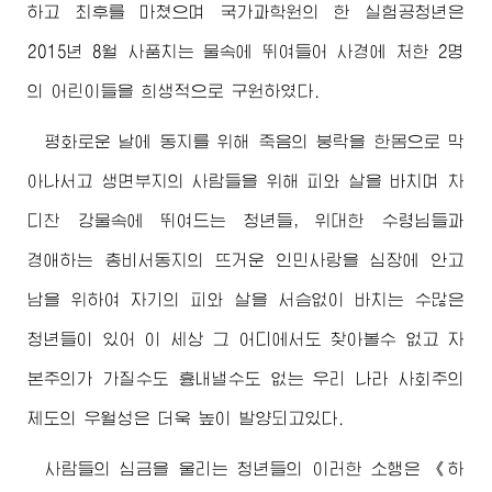
하고 최후를 마쳤으며 국가과학원의 한 실험공청년은
2015년 8월 사품치는 물속에 뛰여들어 사경에 처한 2명
의 어린이들을 희생적으로 구원하였다.
평화로운 날에 동지를 위해 죽음의 붕락을 한몸으로 막
아나서고 생면부지의 사람들을 위해 피와 살을 바치며 차
디찬 강물속에 뛰여드는 청년들,
위대한
수령님
들과
경애하는
총비서동지
의 뜨거운 인민사랑을 심장에 안고
남을 위하여 자기의 피와 살을 서슴없이 바치는 수많은
청년들이 있어 이 세상 그 어디에서도 찾아볼수 없고 자
본주의가 가질수도 흉내낼수도 없는 우리 나라 사회주의
제도의 우월성은 더욱 높이 발양되고있다.
사람들의 심금을 울리는 청년들의 이러한 소행은 《하