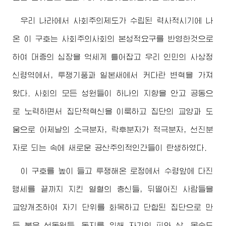
우리 나라에서 사회주의제도가 수립된 력사적시기에 나
온 이 구호는 사회주의사회의 본성적요구를 반영한것으로
하여 대중의 심장을 억세게 틀어잡고 우리 인민의 사상정
신령역에서, 투쟁기풍과 일본새에서 커다란 변혁을 가져
왔다. 사회의 모든 성원들이 하나의 지향을 안고 공동으
로 노력하면서 집단적혁신을 이룩하고 집단의 교양과 도
움으로 어제날의 소극분자, 락후분자가 적극분자, 선진분
자로 되는 속에 새로운 공산주의적인간들이 탄생하였다.
이 구호를 높이 들고 투쟁해온 로정에서
수령
앞에 다진
맹세를 끝까지 지킨 열혈의 충신들, 뒤떨어진 사람들을
교양개조하여 자기 단위를 화목하고 단합된 집단으로 만
든 붉은 선동원들, 동지를 위해 자기의 피와 살, 목숨도