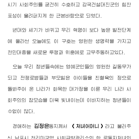
시기 사회주의를 굳건히 수호하고 강국건설대진군의 힘찬
포성이 울려퍼지게 한 근본바탕으로 되였다.
년대와 세기가 바뀌고 우리 혁명이 보다 높은 발전단계
에 올라선 오늘에도 이 구호는 영원한 생명력을 가지고
천만대중을 새로운 투쟁과 위훈에로 고무추동하고있다.
오늘 우리 청년들속에는 영예군인들의 영원한 길동무가
되고 전쟁로병들과 부모잃은 아이들을 친혈육의 정으로
돌봐주어 온 나라가 화목한 대가정을 이룬 우리 나라 사
회주의의 참모습을 더욱 빛내이는데 이바지하는 청년들이
수없이 많다.
김정은
경애하는
동지
께서
《처녀어머니》
라고 불러주
신 남포시 천리마구역 사회급양관리소의 한 로동자처녀의