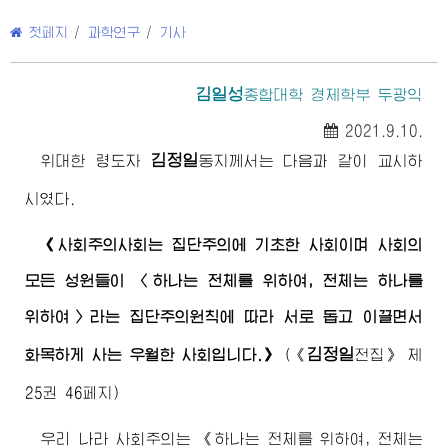
첫페지
/
과학연구
/
기사
김일성
종합대학
경제학부 두광익
2021.9.10.
김정일
위대한
령도자
동지
께서는 다음과 같이 교시하
시였다.
《사회주의사회는 집단주의에 기초한 사회이며 사회의
모든 성원들이 〈하나는 전체를 위하여, 전체는 하나를
위하여〉라는 집단주의원칙에 따라 서로 돕고 이끌면서
김정일
화목하게 사는 우월한 사회입니다.》
(
《
전집》
제
25권 46페지)
우리 나라 사회주의는 《하나는 전체를 위하여, 전체는