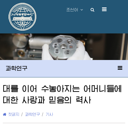
조선어
과학연구
대를 이어 수놓아지는 어머니들에
대한 사랑과 믿음의 력사
첫페지
/
과학연구
/
기사