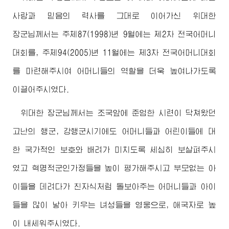
사랑과 믿음의 력사를 그대로 이어가신
위대한
장군님께서
는 주체87(1998)년 9월에는 제2차 전국어머니
대회를, 주체94(2005)년 11월에는 제3차 전국어머니대회
를 마련해주시여 어머니들의 역할을 더욱 높여나가도록
이끌어주시였다.
위대한
장군님께서
는 조국앞에 준엄한 시련이 닥쳐왔던
고난의 행군, 강행군시기에도 어머니들과 어린이들에 대
한 국가적인 보호와 배려가 미치도록 세심히 보살펴주시
였고 혁명적군인가정들을 높이 평가해주시고 부모없는 아
이들을 데려다가 친자식처럼 돌보아주는 어머니들과 아이
들을 많이 낳아 키우는 녀성들을 영웅으로, 애국자로 높
이 내세워주시였다.