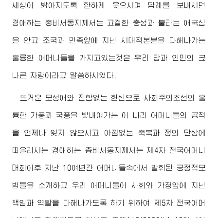
세상이 밝아지도록 환하게 웃으시며 답례를 보내시던
경애하는
총비서동지께서
는 고결한 충성과 불타는 애국심
을 안고 조국과 민족앞에 지닌 시대적본분을 다해나가는
훌륭한 어머니들을 가지고있는것은 우리 당과 인민의 크
나큰 자랑이라고 말씀하시였다.
뜨거운 모성애와 진함없는 헌신으로 사회주의조선의 훌
륭한 가풍과 국풍을 빛내여가는 이 나라 어머니들의 공적
을 언제나 잊지 않으시고 아낌없는 축복과 정의 단상에
떠올리시는
경애하는
총비서동지께서
는 제4차 전국어머니
대회이후 지난 10여년간 어머니들속에서 발휘된 긍정적모
범들을 소개하고 우리 어머니들이 사회와 가정앞에 지닌
책임과 역할을 다해나가도록 하기 위하여 제5차 전국어머