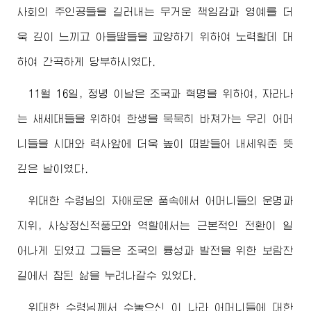
사회의 주인공들을 길러내는 무거운 책임감과 영예를 더
욱 깊이 느끼고 아들딸들을 교양하기 위하여 노력할데 대
하여 간곡하게 당부하시였다.
11월 16일, 정녕 이날은 조국과 혁명을 위하여, 자라나
는 새세대들을 위하여 한생을 묵묵히 바쳐가는 우리 어머
니들을 시대와 력사앞에 더욱 높이 떠받들어 내세워준 뜻
깊은 날이였다.
위대한
수령님
의 자애로운 품속에서 어머니들의 운명과
지위, 사상정신적풍모와 역할에서는 근본적인 전환이 일
어나게 되였고 그들은 조국의 륭성과 발전을 위한 보람찬
길에서 참된 삶을 누려나갈수 있었다.
위대한
수령님께서
수놓으신 이 나라 어머니들에 대한