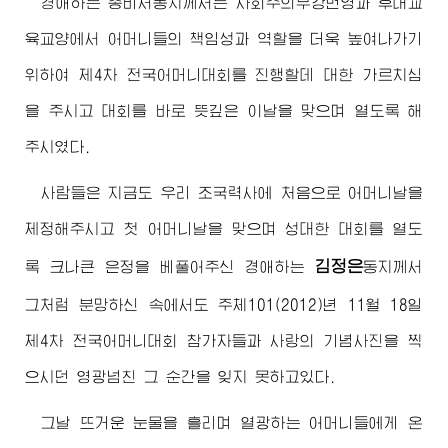
경애하는
총비서동지께서
는 사회주의부강번영과 후대교
육교양에서 어머니들의 책임성과 역할을 더욱 높여나가기
위하여 제4차 전국어머니대회를 진행할데 대한 가르치심
을 주시고 대회를 바로 뜻깊은 이날을 맞으며 열도록 해
주시였다.
사람들은 지금도 우리 조국력사에 처음으로 어머니날을
제정해주시고 첫 어머니날을 맞으며 성대한 대회를 열도
김정은
록 크나큰 은정을 베풀어주신
경애하는
동지께서
그처럼 분망하신 속에서도 주체101(2012)년 11월 18일
제4차 전국어머니대회 참가자들과 사랑의 기념사진을 찍
으시던 영광넘친 그 순간을 잊지 못하고있다.
그날 뜨거운 눈물을 흘리며 열광하는 어머니들에게 온