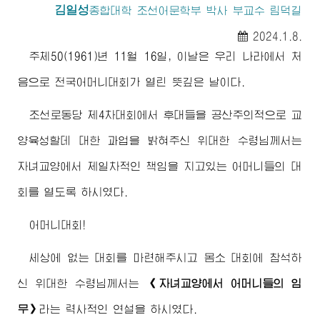
김일성
종합대학
조선어문학부 박사 부교수 림덕길
2024.1.8.
주체50(1961)년 11월 16일, 이날은 우리 나라에서 처
음으로 전국어머니대회가 열린 뜻깊은 날이다.
조선로동당 제4차대회에서 후대들을 공산주의적으로 교
양육성할데 대한 과업을 밝혀주신
위대한
수령님께서
는
자녀교양에서 제일차적인 책임을 지고있는 어머니들의 대
회를 열도록 하시였다.
어머니대회!
세상에 없는 대회를 마련해주시고 몸소 대회에 참석하
신
위대한
수령님께서
는
《자녀교양에서 어머니들의 임
무》
라는 력사적인 연설을 하시였다.