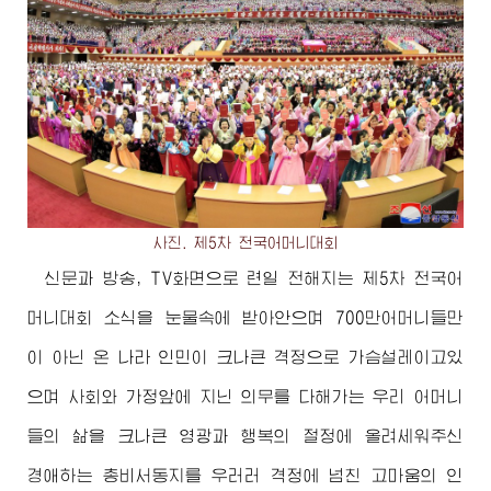
사진. 제5차 전국어머니대회
신문과 방송, TV화면으로 련일 전해지는 제5차 전국어
머니대회 소식을 눈물속에 받아안으며 700만어머니들만
이 아닌 온 나라 인민이 크나큰 격정으로 가슴설레이고있
으며 사회와 가정앞에 지닌 의무를 다해가는 우리 어머니
들의 삶을 크나큰 영광과 행복의 절정에 올려세워주신
경애하는
총비서동지
를 우러러 격정에 넘친 고마움의 인