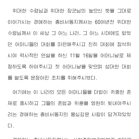
위대한
수령님
과
위대한
장군님
의 높으신 뜻을 그대로
이어가시는
경애하는
총비서동지께서
는 60여년전
위대한
수령님께서
이 세상 그 어느 나라, 그 어느 시대에도 없었
던 어머니들의 대회를 마련해주시고 친히 대회에 참석하
시여 력사적인 연설을 하신 11월 16일을 어머니날로 제
정하도록 하여주시고 첫 어머니날을 맞으며 성대한 대회
를 열도록 은정어린 조치를 취해주시였다.
여기에는 이 나라의 모든 어머니들을 더없이 귀중한 존
재로 중시하고 그들의 존엄과 위훈을 영원히 빛내여주시
려는
경애하는
총비서동지
의 웅심깊은 사랑이 담겨져있었
다.