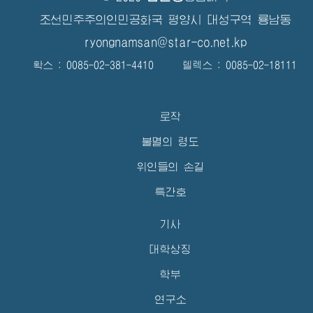
조선민주주의인민공화국 평양시 대성구역 룡남동
ryongnamsan@star-co.net.kp
확스 : 0085-02-381-4410 텔렉스 : 0085-02-18111
로작
불멸의 령도
위인들의 손길
특간호
기사
대학상징
학부
연구소