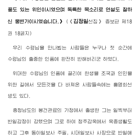
풍도 있는 위인이시였으며 독특한 목소리로 연설도 잘하
김정일
신 웅변가이시였습니다.》
(
《
선집》
증보판 제18
권 18페지)
우리
수령님
을 만나뵙는 사람들은 누구나 첫 순간에
수령님
의 출중한 인품에 완전히 반해버리군 하였다.
위대한
수령님
의 인품에 끌리여 한생을 조국과 인민을
위한 길에서 모든것을 다 바쳐온 사람들속에는 홍명희선
생도 있다.
충청남도의 봉건관료의 가정에서 출생한 그는 일찍부터
반일감정이 강했으며 그로 하여 청주감옥에서 옥중생활도
하고 그후 동아일보사 주필, 시대일보사 사장으로 반일애