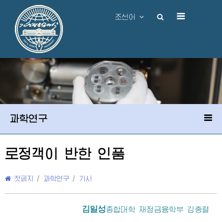
조선어
과학연구
로정객이 반한 인품
첫페지
/
과학연구
/
기사
김일성
종합대학
재정금융학부 김충렬