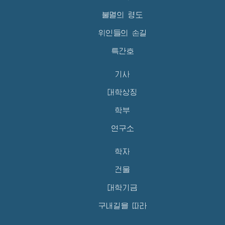
불멸의 령도
위인들의 손길
특간호
기사
대학상징
학부
연구소
학자
건물
대학기금
구내길을 따라