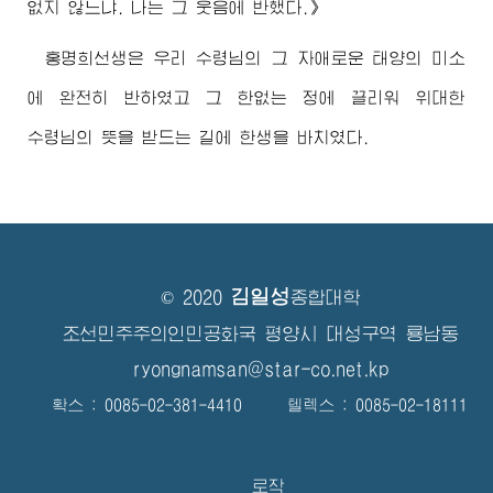
없지 않느냐. 나는 그 웃음에 반했다.》
홍명희선생은 우리
수령님
의 그 자애로운 태양의 미소
에 완전히 반하였고 그 한없는 정에 끌리워
위대한
수령님
의 뜻을 받드는 길에 한생을 바치였다.
김일성
© 2020
종합대학
조선민주주의인민공화국 평양시 대성구역 룡남동
ryongnamsan@star-co.net.kp
확스 : 0085-02-381-4410 텔렉스 : 0085-02-18111
로작