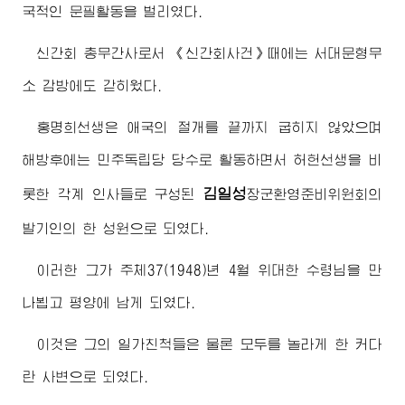
국적인 문필활동을 벌리였다.
신간회 총무간사로서 《신간회사건》때에는 서대문형무
소 감방에도 갇히웠다.
홍명희선생은 애국의 절개를 끝까지 굽히지 않았으며
해방후에는 민주독립당 당수로 활동하면서 허헌선생을 비
김일성
롯한 각계 인사들로 구성된
장군
환영준비위원회의
발기인의 한 성원으로 되였다.
이러한 그가 주체37(1948)년 4월
위대한
수령님
을 만
나뵙고 평양에 남게 되였다.
이것은 그의 일가친척들은 물론 모두를 놀라게 한 커다
란 사변으로 되였다.